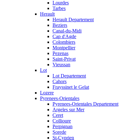
Lourdes
Tarbes
Herault
Herault Departement
Beziers
Canal-du-Midi
Cap d'Agde
Colombiers
Montpellier
Pezenas
Saint-Privat
Vieussan
Lot
Lot Departement
Cahors
Frayssinet le Gelat
Lozere
Pyrenees-Orientales
Pyrenees-Orientales Departement
Argeles sur Mer
Ceret
Collioure
Perpignan
Sorede
St-Cyprien