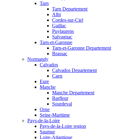
Tarn
Tarn Departement
Albi
Cordes-sur-Ciel
Gaillac
Puylaurens
Salvagnac
Tarn-et-Garonne
Tarn-et-Garonne Departement
Brassac
Normandy
Calvados
Calvados Departement
Caen
Eure
Manche
Manche Departement
Barfleur
Sourdeval
Orne
Seine-Maritime
Pays-de-la-Loire
Pays-de-la-Loire region
Saumur
Loire-Atlantique