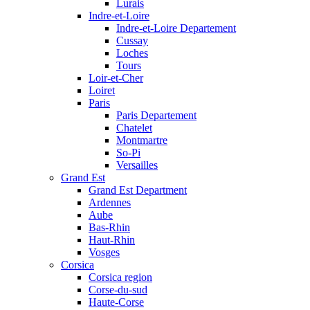
Lurais
Indre-et-Loire
Indre-et-Loire Departement
Cussay
Loches
Tours
Loir-et-Cher
Loiret
Paris
Paris Departement
Chatelet
Montmartre
So-Pi
Versailles
Grand Est
Grand Est Department
Ardennes
Aube
Bas-Rhin
Haut-Rhin
Vosges
Corsica
Corsica region
Corse-du-sud
Haute-Corse