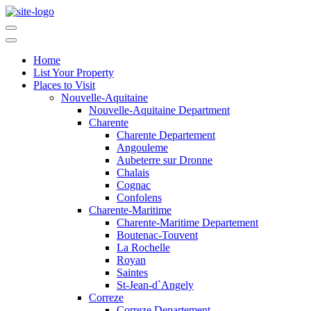
Home
List Your Property
Places to Visit
Nouvelle-Aquitaine
Nouvelle-Aquitaine Department
Charente
Charente Departement
Angouleme
Aubeterre sur Dronne
Chalais
Cognac
Confolens
Charente-Maritime
Charente-Maritime Departement
Boutenac-Touvent
La Rochelle
Royan
Saintes
St-Jean-d`Angely
Correze
Correze Departement