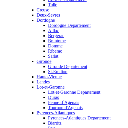
Tulle
Creuse
Deux-Sevres
Dordogne
Dordogne Departement
Aillac
Bergerac
Brantome
Domme
Riberac
Sarlat
Gironde
Gironde Departement
St-Emilion
Haute-Vienne
Landes
Lot-et-Garonne
Lot-et-Garonne Departement
Duras
Penne-d`Agenais
Tournon d'Agenais
Pyrenees-Atlantiques
Pyrenees-Atlantiques Departement
Biarritz