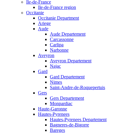
Ile-de-France
Ile-de-France region
Occitanie
Occitanie Department
Ariege
Aude
Aude Departement
Carcassonne
Carlipa
Narbonne
Aveyron
Aveyron Departement
Najac
Gard
Gard Departement
Nimes
Saint-Andre-de-Roquepertuis
Gers
Gers Departement
Monpardiac
Haute-Garonne
Hautes-Pyrenees
Hautes-Pyrenees Departement
Bagneres-de-Bigorre
Bareges