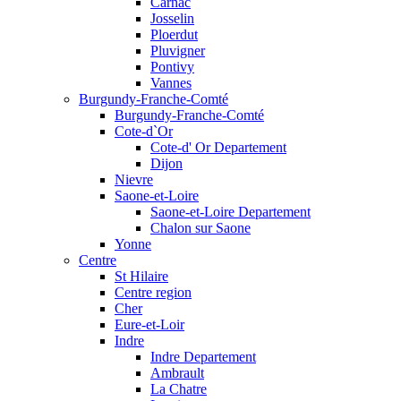
Carnac
Josselin
Ploerdut
Pluvigner
Pontivy
Vannes
Burgundy-Franche-Comté
Burgundy-Franche-Comté
Cote-d`Or
Cote-d' Or Departement
Dijon
Nievre
Saone-et-Loire
Saone-et-Loire Departement
Chalon sur Saone
Yonne
Centre
St Hilaire
Centre region
Cher
Eure-et-Loir
Indre
Indre Departement
Ambrault
La Chatre