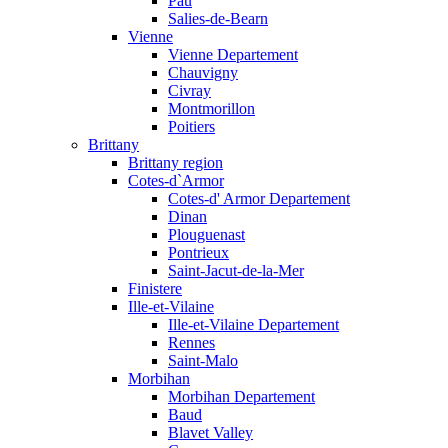
Pau
Salies-de-Bearn
Vienne
Vienne Departement
Chauvigny
Civray
Montmorillon
Poitiers
Brittany
Brittany region
Cotes-d`Armor
Cotes-d' Armor Departement
Dinan
Plouguenast
Pontrieux
Saint-Jacut-de-la-Mer
Finistere
Ille-et-Vilaine
Ille-et-Vilaine Departement
Rennes
Saint-Malo
Morbihan
Morbihan Departement
Baud
Blavet Valley