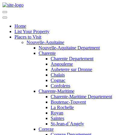
Home
List Your Property
Places to Visit
Nouvelle-Aquitaine
Nouvelle-Aquitaine Department
Charente
Charente Departement
Angouleme
Aubeterre sur Dronne
Chalais
Cognac
Confolens
Charente-Maritime
Charente-Maritime Departement
Boutenac-Touvent
La Rochelle
Royan
Saintes
St-Jean-d`Angely
Correze
Correze Departement