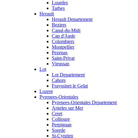
Lourdes
Tarbes
Herault
Herault Departement
Beziers
Canal-du-Midi
Cap d'Agde
Colombiers
Montpellier
Pezenas
Saint-Privat
Vieussan
Lot
Lot Departement
Cahors
Frayssinet le Gelat
Lozere
Pyrenees-Orientales
Pyrenees-Orientales Departement
Argeles sur Mer
Ceret
Collioure
Perpignan
Sorede
St-Cyprien