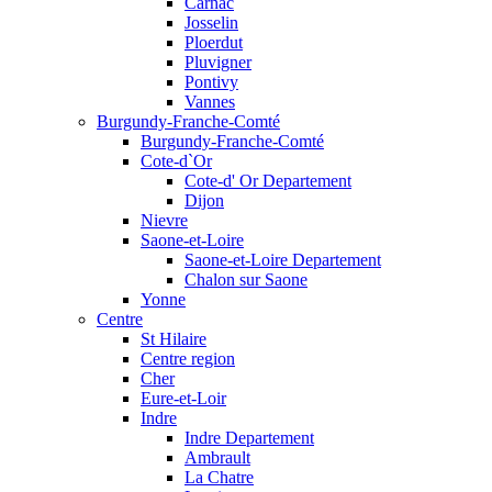
Carnac
Josselin
Ploerdut
Pluvigner
Pontivy
Vannes
Burgundy-Franche-Comté
Burgundy-Franche-Comté
Cote-d`Or
Cote-d' Or Departement
Dijon
Nievre
Saone-et-Loire
Saone-et-Loire Departement
Chalon sur Saone
Yonne
Centre
St Hilaire
Centre region
Cher
Eure-et-Loir
Indre
Indre Departement
Ambrault
La Chatre