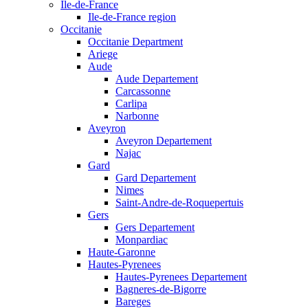
Ile-de-France
Ile-de-France region
Occitanie
Occitanie Department
Ariege
Aude
Aude Departement
Carcassonne
Carlipa
Narbonne
Aveyron
Aveyron Departement
Najac
Gard
Gard Departement
Nimes
Saint-Andre-de-Roquepertuis
Gers
Gers Departement
Monpardiac
Haute-Garonne
Hautes-Pyrenees
Hautes-Pyrenees Departement
Bagneres-de-Bigorre
Bareges