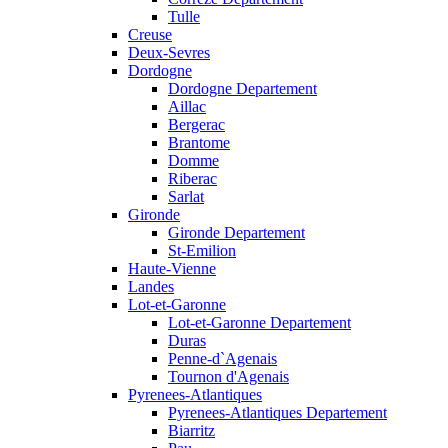
Tulle
Creuse
Deux-Sevres
Dordogne
Dordogne Departement
Aillac
Bergerac
Brantome
Domme
Riberac
Sarlat
Gironde
Gironde Departement
St-Emilion
Haute-Vienne
Landes
Lot-et-Garonne
Lot-et-Garonne Departement
Duras
Penne-d`Agenais
Tournon d'Agenais
Pyrenees-Atlantiques
Pyrenees-Atlantiques Departement
Biarritz