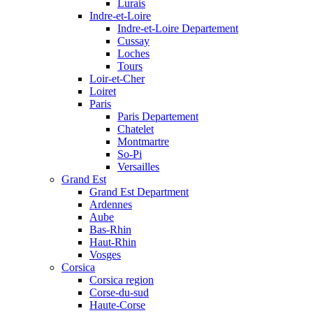
Lurais
Indre-et-Loire
Indre-et-Loire Departement
Cussay
Loches
Tours
Loir-et-Cher
Loiret
Paris
Paris Departement
Chatelet
Montmartre
So-Pi
Versailles
Grand Est
Grand Est Department
Ardennes
Aube
Bas-Rhin
Haut-Rhin
Vosges
Corsica
Corsica region
Corse-du-sud
Haute-Corse