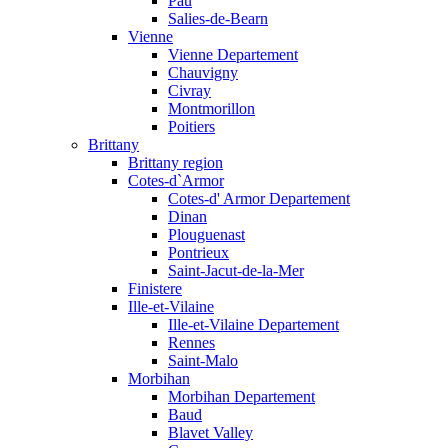
Pau
Salies-de-Bearn
Vienne
Vienne Departement
Chauvigny
Civray
Montmorillon
Poitiers
Brittany
Brittany region
Cotes-d`Armor
Cotes-d' Armor Departement
Dinan
Plouguenast
Pontrieux
Saint-Jacut-de-la-Mer
Finistere
Ille-et-Vilaine
Ille-et-Vilaine Departement
Rennes
Saint-Malo
Morbihan
Morbihan Departement
Baud
Blavet Valley