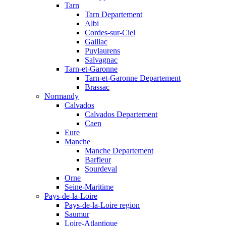
Tarn
Tarn Departement
Albi
Cordes-sur-Ciel
Gaillac
Puylaurens
Salvagnac
Tarn-et-Garonne
Tarn-et-Garonne Departement
Brassac
Normandy
Calvados
Calvados Departement
Caen
Eure
Manche
Manche Departement
Barfleur
Sourdeval
Orne
Seine-Maritime
Pays-de-la-Loire
Pays-de-la-Loire region
Saumur
Loire-Atlantique