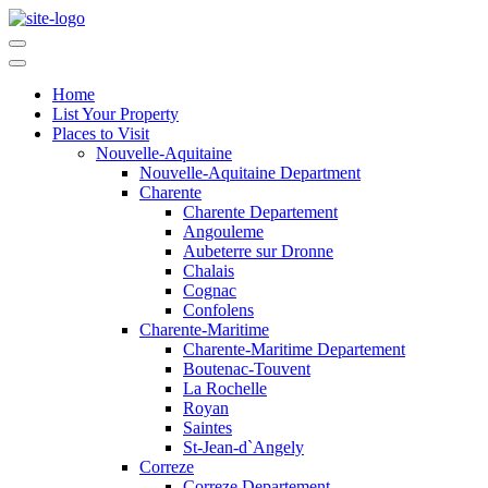
Home
List Your Property
Places to Visit
Nouvelle-Aquitaine
Nouvelle-Aquitaine Department
Charente
Charente Departement
Angouleme
Aubeterre sur Dronne
Chalais
Cognac
Confolens
Charente-Maritime
Charente-Maritime Departement
Boutenac-Touvent
La Rochelle
Royan
Saintes
St-Jean-d`Angely
Correze
Correze Departement