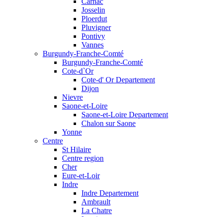
Carnac
Josselin
Ploerdut
Pluvigner
Pontivy
Vannes
Burgundy-Franche-Comté
Burgundy-Franche-Comté
Cote-d`Or
Cote-d' Or Departement
Dijon
Nievre
Saone-et-Loire
Saone-et-Loire Departement
Chalon sur Saone
Yonne
Centre
St Hilaire
Centre region
Cher
Eure-et-Loir
Indre
Indre Departement
Ambrault
La Chatre