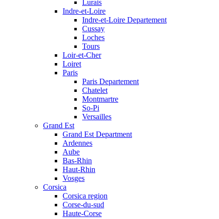
Lurais
Indre-et-Loire
Indre-et-Loire Departement
Cussay
Loches
Tours
Loir-et-Cher
Loiret
Paris
Paris Departement
Chatelet
Montmartre
So-Pi
Versailles
Grand Est
Grand Est Department
Ardennes
Aube
Bas-Rhin
Haut-Rhin
Vosges
Corsica
Corsica region
Corse-du-sud
Haute-Corse