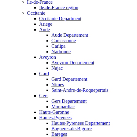
Ile-de-France
Ile-de-France region
Occitanie
Occitanie Department
Ariege
Aude
Aude Departement
Carcassonne
Carlipa
Narbonne
Aveyron
Aveyron Departement
Najac
Gard
Gard Departement
Nimes
Saint-Andre-de-Roquepertuis
Gers
Gers Departement
Monpardiac
Haute-Garonne
Hautes-Pyrenees
Hautes-Pyrenees Departement
Bagneres-de-Bigorre
Bareges