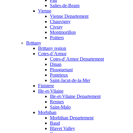
Pau
Salies-de-Bearn
Vienne
Vienne Departement
Chauvigny
Civray
Montmorillon
Poitiers
Brittany
Brittany region
Cotes-d`Armor
Cotes-d' Armor Departement
Dinan
Plouguenast
Pontrieux
Saint-Jacut-de-la-Mer
Finistere
Ille-et-Vilaine
Ille-et-Vilaine Departement
Rennes
Saint-Malo
Morbihan
Morbihan Departement
Baud
Blavet Valley