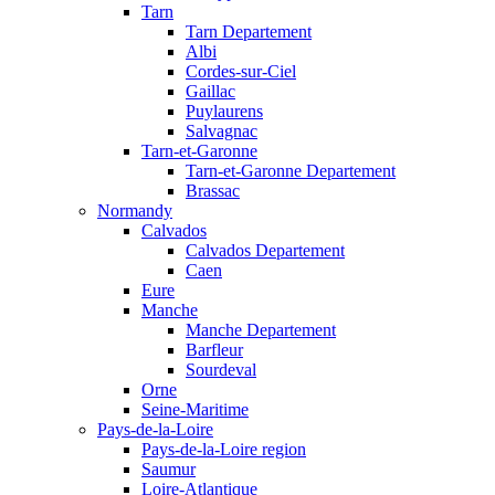
Tarn
Tarn Departement
Albi
Cordes-sur-Ciel
Gaillac
Puylaurens
Salvagnac
Tarn-et-Garonne
Tarn-et-Garonne Departement
Brassac
Normandy
Calvados
Calvados Departement
Caen
Eure
Manche
Manche Departement
Barfleur
Sourdeval
Orne
Seine-Maritime
Pays-de-la-Loire
Pays-de-la-Loire region
Saumur
Loire-Atlantique