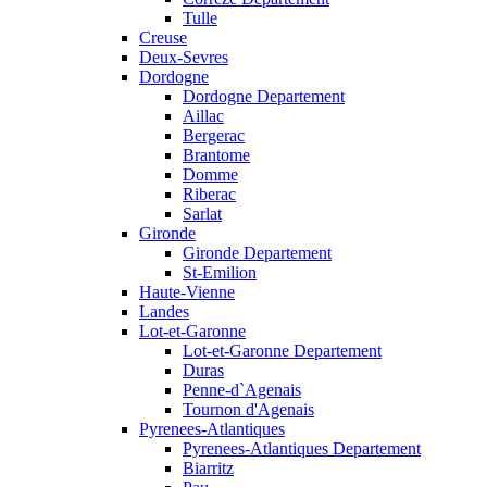
Tulle
Creuse
Deux-Sevres
Dordogne
Dordogne Departement
Aillac
Bergerac
Brantome
Domme
Riberac
Sarlat
Gironde
Gironde Departement
St-Emilion
Haute-Vienne
Landes
Lot-et-Garonne
Lot-et-Garonne Departement
Duras
Penne-d`Agenais
Tournon d'Agenais
Pyrenees-Atlantiques
Pyrenees-Atlantiques Departement
Biarritz