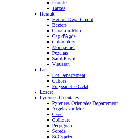
Lourdes
Tarbes
Herault
Herault Departement
Beziers
Canal-du-Midi
Cap d'Agde
Colombiers
Montpellier
Pezenas
Saint-Privat
Vieussan
Lot
Lot Departement
Cahors
Frayssinet le Gelat
Lozere
Pyrenees-Orientales
Pyrenees-Orientales Departement
Argeles sur Mer
Ceret
Collioure
Perpignan
Sorede
St-Cyprien