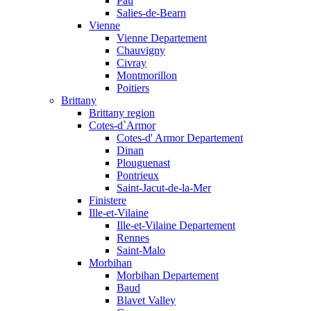
Pau
Salies-de-Bearn
Vienne
Vienne Departement
Chauvigny
Civray
Montmorillon
Poitiers
Brittany
Brittany region
Cotes-d`Armor
Cotes-d' Armor Departement
Dinan
Plouguenast
Pontrieux
Saint-Jacut-de-la-Mer
Finistere
Ille-et-Vilaine
Ille-et-Vilaine Departement
Rennes
Saint-Malo
Morbihan
Morbihan Departement
Baud
Blavet Valley