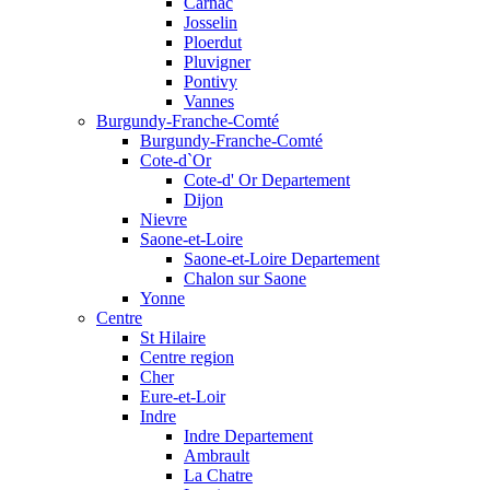
Carnac
Josselin
Ploerdut
Pluvigner
Pontivy
Vannes
Burgundy-Franche-Comté
Burgundy-Franche-Comté
Cote-d`Or
Cote-d' Or Departement
Dijon
Nievre
Saone-et-Loire
Saone-et-Loire Departement
Chalon sur Saone
Yonne
Centre
St Hilaire
Centre region
Cher
Eure-et-Loir
Indre
Indre Departement
Ambrault
La Chatre