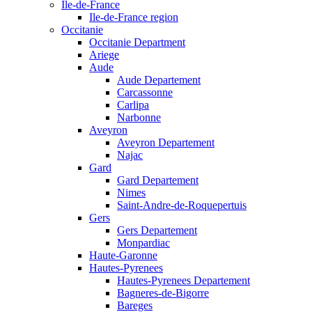
Ile-de-France
Ile-de-France region
Occitanie
Occitanie Department
Ariege
Aude
Aude Departement
Carcassonne
Carlipa
Narbonne
Aveyron
Aveyron Departement
Najac
Gard
Gard Departement
Nimes
Saint-Andre-de-Roquepertuis
Gers
Gers Departement
Monpardiac
Haute-Garonne
Hautes-Pyrenees
Hautes-Pyrenees Departement
Bagneres-de-Bigorre
Bareges