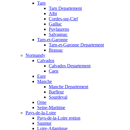
Tarn
Tarn Departement
Albi
Cordes-sur-Ciel
Gaillac
Puylaurens
Salvagnac
Tarn-et-Garonne
Tarn-et-Garonne Departement
Brassac
Normandy
Calvados
Calvados Departement
Caen
Eure
Manche
Manche Departement
Barfleur
Sourdeval
Orne
Seine-Maritime
Pays-de-la-Loire
Pays-de-la-Loire region
Saumur
Loire-Atlantique