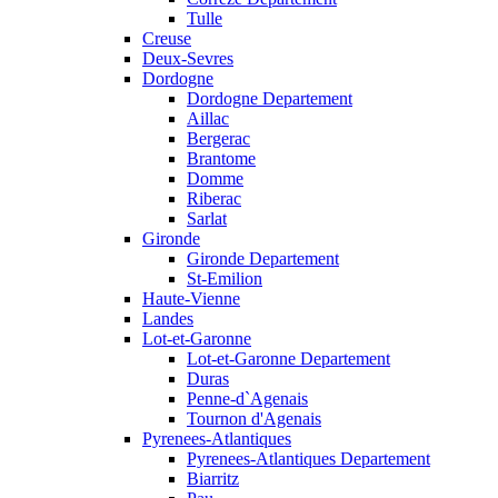
Tulle
Creuse
Deux-Sevres
Dordogne
Dordogne Departement
Aillac
Bergerac
Brantome
Domme
Riberac
Sarlat
Gironde
Gironde Departement
St-Emilion
Haute-Vienne
Landes
Lot-et-Garonne
Lot-et-Garonne Departement
Duras
Penne-d`Agenais
Tournon d'Agenais
Pyrenees-Atlantiques
Pyrenees-Atlantiques Departement
Biarritz