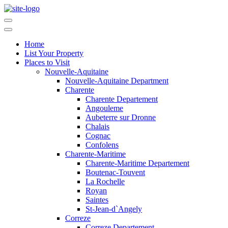
Home
List Your Property
Places to Visit
Nouvelle-Aquitaine
Nouvelle-Aquitaine Department
Charente
Charente Departement
Angouleme
Aubeterre sur Dronne
Chalais
Cognac
Confolens
Charente-Maritime
Charente-Maritime Departement
Boutenac-Touvent
La Rochelle
Royan
Saintes
St-Jean-d`Angely
Correze
Correze Departement