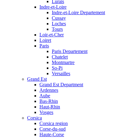
Lurais
Indre-et-Loire
Indre-et-Loire Departement
Cussay
Loches
Tours
Loir-et-Cher
Loiret
Paris
Paris Departement
Chatelet
Montmartre
So-Pi
Versailles
Grand Est
Grand Est Department
Ardennes
Aube
Bas-Rhin
Haut-Rhin
Vosges
Corsica
Corsica region
Corse-du-sud
Haute-Corse