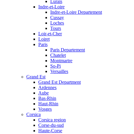
Lurais
Indre-et-Loire
Indre-et-Loire Departement
Cussay
Loches
Tours
Loir-et-Cher
Loiret
Paris
Paris Departement
Chatelet
Montmartre
So-Pi
Versailles
Grand Est
Grand Est Department
Ardennes
Aube
Bas-Rhin
Haut-Rhin
Vosges
Corsica
Corsica region
Corse-du-sud
Haute-Corse