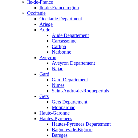
Ile-de-France
Ile-de-France region
Occitanie
Occitanie Department
Ariege
Aude
Aude Departement
Carcassonne
Carlipa
Narbonne
Aveyron
Aveyron Departement
Najac
Gard
Gard Departement
Nimes
Saint-Andre-de-Roquepertuis
Gers
Gers Departement
Monpardiac
Haute-Garonne
Hautes-Pyrenees
Hautes-Pyrenees Departement
Bagneres-de-Bigorre
Bareges