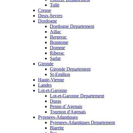
Tulle
Creuse
Deux-Sevres
Dordogne
Dordogne Departement
Aillac
Bergerac
Brantome
Domme
Riberac
Sarlat
Gironde
Gironde Departement
St-Emilion
Haute-Vienne
Landes
Lot-et-Garonne
Lot-et-Garonne Departement
Duras
Penne-d`Agenais
Tournon d'Agenais
Pyrenees-Atlantiques
Pyrenees-Atlantiques Departement
Biarritz