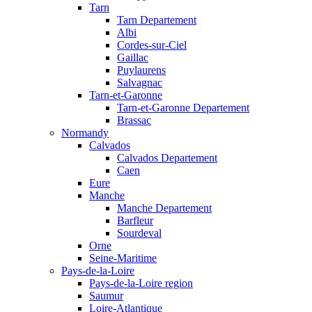
Tarn
Tarn Departement
Albi
Cordes-sur-Ciel
Gaillac
Puylaurens
Salvagnac
Tarn-et-Garonne
Tarn-et-Garonne Departement
Brassac
Normandy
Calvados
Calvados Departement
Caen
Eure
Manche
Manche Departement
Barfleur
Sourdeval
Orne
Seine-Maritime
Pays-de-la-Loire
Pays-de-la-Loire region
Saumur
Loire-Atlantique