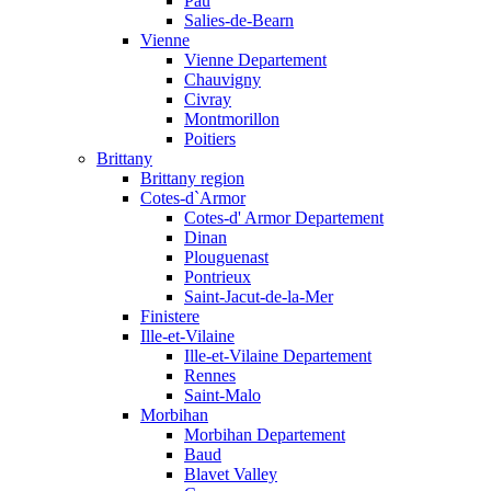
Pau
Salies-de-Bearn
Vienne
Vienne Departement
Chauvigny
Civray
Montmorillon
Poitiers
Brittany
Brittany region
Cotes-d`Armor
Cotes-d' Armor Departement
Dinan
Plouguenast
Pontrieux
Saint-Jacut-de-la-Mer
Finistere
Ille-et-Vilaine
Ille-et-Vilaine Departement
Rennes
Saint-Malo
Morbihan
Morbihan Departement
Baud
Blavet Valley