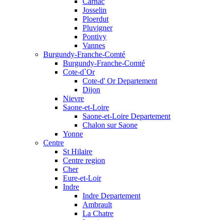
Carnac
Josselin
Ploerdut
Pluvigner
Pontivy
Vannes
Burgundy-Franche-Comté
Burgundy-Franche-Comté
Cote-d`Or
Cote-d' Or Departement
Dijon
Nievre
Saone-et-Loire
Saone-et-Loire Departement
Chalon sur Saone
Yonne
Centre
St Hilaire
Centre region
Cher
Eure-et-Loir
Indre
Indre Departement
Ambrault
La Chatre