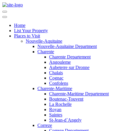
Home
List Your Property
Places to Visit
Nouvelle-Aquitaine
Nouvelle-Aquitaine Department
Charente
Charente Departement
Angouleme
Aubeterre sur Dronne
Chalais
Cognac
Confolens
Charente-Maritime
Charente-Maritime Departement
Boutenac-Touvent
La Rochelle
Royan
Saintes
St-Jean-d`Angely
Correze
Correze Departement