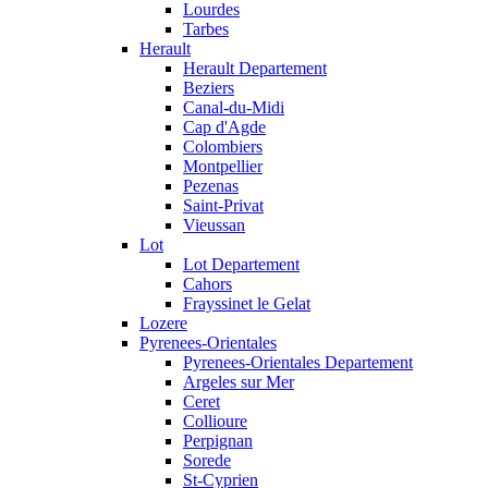
Lourdes
Tarbes
Herault
Herault Departement
Beziers
Canal-du-Midi
Cap d'Agde
Colombiers
Montpellier
Pezenas
Saint-Privat
Vieussan
Lot
Lot Departement
Cahors
Frayssinet le Gelat
Lozere
Pyrenees-Orientales
Pyrenees-Orientales Departement
Argeles sur Mer
Ceret
Collioure
Perpignan
Sorede
St-Cyprien