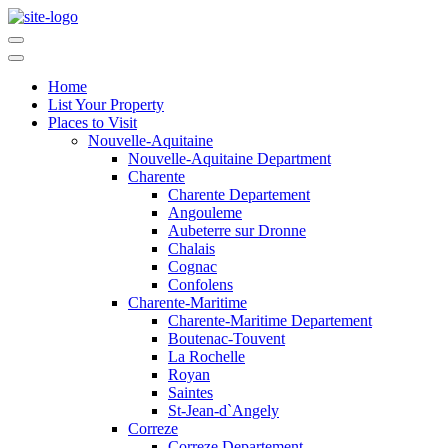
Home
List Your Property
Places to Visit
Nouvelle-Aquitaine
Nouvelle-Aquitaine Department
Charente
Charente Departement
Angouleme
Aubeterre sur Dronne
Chalais
Cognac
Confolens
Charente-Maritime
Charente-Maritime Departement
Boutenac-Touvent
La Rochelle
Royan
Saintes
St-Jean-d`Angely
Correze
Correze Departement