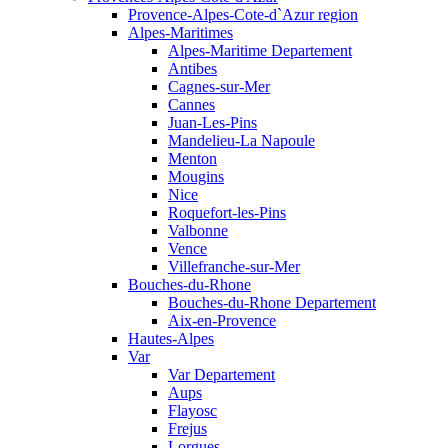
Provence-Alpes-Cote-d`Azur region
Alpes-Maritimes
Alpes-Maritime Departement
Antibes
Cagnes-sur-Mer
Cannes
Juan-Les-Pins
Mandelieu-La Napoule
Menton
Mougins
Nice
Roquefort-les-Pins
Valbonne
Vence
Villefranche-sur-Mer
Bouches-du-Rhone
Bouches-du-Rhone Departement
Aix-en-Provence
Hautes-Alpes
Var
Var Departement
Aups
Flayosc
Frejus
Lorgues