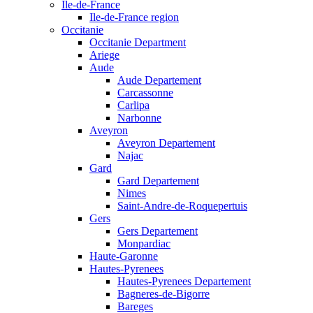
Ile-de-France
Ile-de-France region
Occitanie
Occitanie Department
Ariege
Aude
Aude Departement
Carcassonne
Carlipa
Narbonne
Aveyron
Aveyron Departement
Najac
Gard
Gard Departement
Nimes
Saint-Andre-de-Roquepertuis
Gers
Gers Departement
Monpardiac
Haute-Garonne
Hautes-Pyrenees
Hautes-Pyrenees Departement
Bagneres-de-Bigorre
Bareges