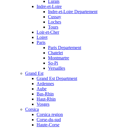
Lurais
Indre-et-Loire
Indre-et-Loire Departement
Cussay
Loches
Tours
Loir-et-Cher
Loiret
Paris
Paris Departement
Chatelet
Montmartre
So-Pi
Versailles
Grand Est
Grand Est Department
Ardennes
Aube
Bas-Rhin
Haut-Rhin
Vosges
Corsica
Corsica region
Corse-du-sud
Haute-Corse