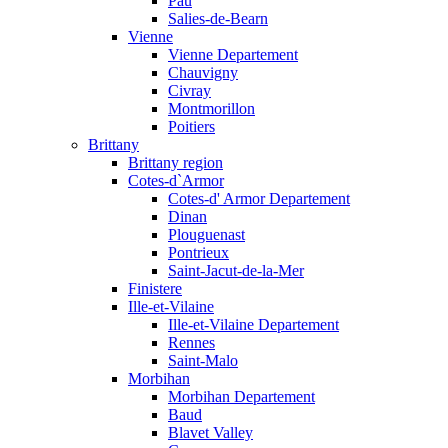
Pau
Salies-de-Bearn
Vienne
Vienne Departement
Chauvigny
Civray
Montmorillon
Poitiers
Brittany
Brittany region
Cotes-d`Armor
Cotes-d' Armor Departement
Dinan
Plouguenast
Pontrieux
Saint-Jacut-de-la-Mer
Finistere
Ille-et-Vilaine
Ille-et-Vilaine Departement
Rennes
Saint-Malo
Morbihan
Morbihan Departement
Baud
Blavet Valley