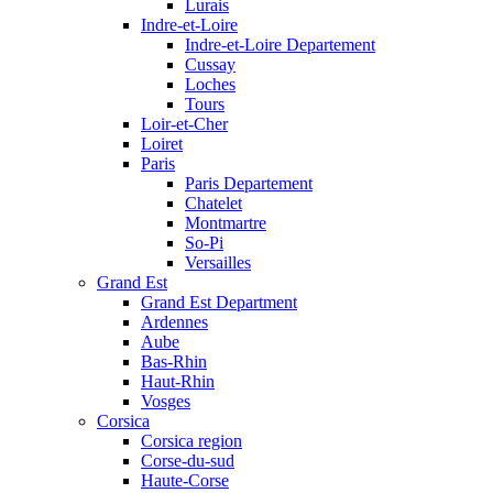
Lurais
Indre-et-Loire
Indre-et-Loire Departement
Cussay
Loches
Tours
Loir-et-Cher
Loiret
Paris
Paris Departement
Chatelet
Montmartre
So-Pi
Versailles
Grand Est
Grand Est Department
Ardennes
Aube
Bas-Rhin
Haut-Rhin
Vosges
Corsica
Corsica region
Corse-du-sud
Haute-Corse