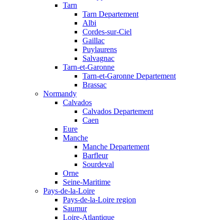
Tarn
Tarn Departement
Albi
Cordes-sur-Ciel
Gaillac
Puylaurens
Salvagnac
Tarn-et-Garonne
Tarn-et-Garonne Departement
Brassac
Normandy
Calvados
Calvados Departement
Caen
Eure
Manche
Manche Departement
Barfleur
Sourdeval
Orne
Seine-Maritime
Pays-de-la-Loire
Pays-de-la-Loire region
Saumur
Loire-Atlantique