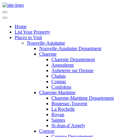
Home
List Your Property
Places to Visit
Nouvelle-Aquitaine
Nouvelle-Aquitaine Department
Charente
Charente Departement
Angouleme
Aubeterre sur Dronne
Chalais
Cognac
Confolens
Charente-Maritime
Charente-Maritime Departement
Boutenac-Touvent
La Rochelle
Royan
Saintes
St-Jean-d`Angely
Correze
Correze Departement