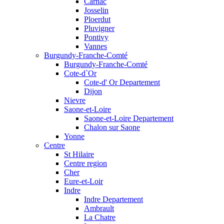
Carnac
Josselin
Ploerdut
Pluvigner
Pontivy
Vannes
Burgundy-Franche-Comté
Burgundy-Franche-Comté
Cote-d`Or
Cote-d' Or Departement
Dijon
Nievre
Saone-et-Loire
Saone-et-Loire Departement
Chalon sur Saone
Yonne
Centre
St Hilaire
Centre region
Cher
Eure-et-Loir
Indre
Indre Departement
Ambrault
La Chatre