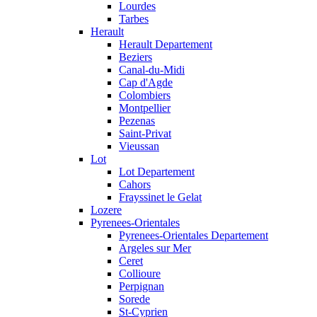
Lourdes
Tarbes
Herault
Herault Departement
Beziers
Canal-du-Midi
Cap d'Agde
Colombiers
Montpellier
Pezenas
Saint-Privat
Vieussan
Lot
Lot Departement
Cahors
Frayssinet le Gelat
Lozere
Pyrenees-Orientales
Pyrenees-Orientales Departement
Argeles sur Mer
Ceret
Collioure
Perpignan
Sorede
St-Cyprien