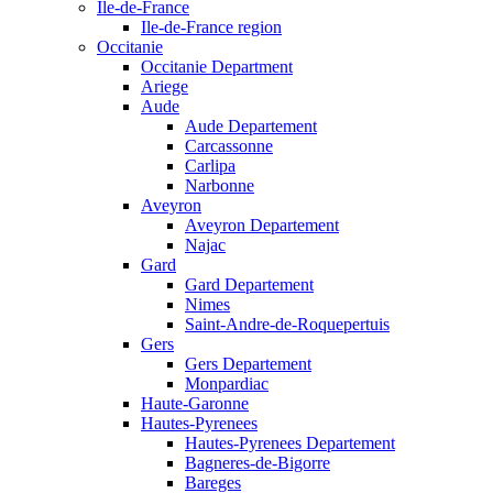
Ile-de-France
Ile-de-France region
Occitanie
Occitanie Department
Ariege
Aude
Aude Departement
Carcassonne
Carlipa
Narbonne
Aveyron
Aveyron Departement
Najac
Gard
Gard Departement
Nimes
Saint-Andre-de-Roquepertuis
Gers
Gers Departement
Monpardiac
Haute-Garonne
Hautes-Pyrenees
Hautes-Pyrenees Departement
Bagneres-de-Bigorre
Bareges