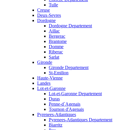
Tulle
Creuse
Deux-Sevres
Dordogne
Dordogne Departement
Aillac
Bergerac
Brantome
Domme
Riberac
Sarlat
Gironde
Gironde Departement
St-Emilion
Haute-Vienne
Landes
Lot-et-Garonne
Lot-et-Garonne Departement
Duras
Penne-d`Agenais
Tournon d'Agenais
Pyrenees-Atlantiques
Pyrenees-Atlantiques Departement
Biarritz