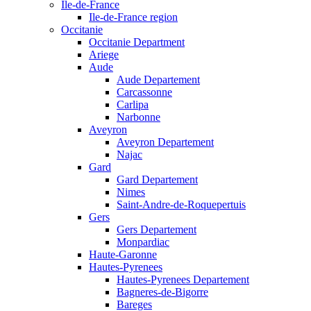
Ile-de-France
Ile-de-France region
Occitanie
Occitanie Department
Ariege
Aude
Aude Departement
Carcassonne
Carlipa
Narbonne
Aveyron
Aveyron Departement
Najac
Gard
Gard Departement
Nimes
Saint-Andre-de-Roquepertuis
Gers
Gers Departement
Monpardiac
Haute-Garonne
Hautes-Pyrenees
Hautes-Pyrenees Departement
Bagneres-de-Bigorre
Bareges