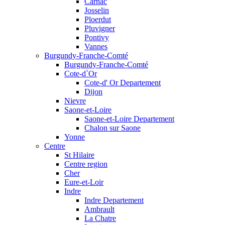
Carnac
Josselin
Ploerdut
Pluvigner
Pontivy
Vannes
Burgundy-Franche-Comté
Burgundy-Franche-Comté
Cote-d`Or
Cote-d' Or Departement
Dijon
Nievre
Saone-et-Loire
Saone-et-Loire Departement
Chalon sur Saone
Yonne
Centre
St Hilaire
Centre region
Cher
Eure-et-Loir
Indre
Indre Departement
Ambrault
La Chatre