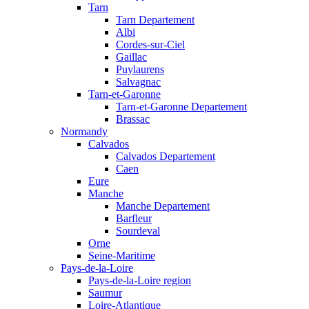
Tarn
Tarn Departement
Albi
Cordes-sur-Ciel
Gaillac
Puylaurens
Salvagnac
Tarn-et-Garonne
Tarn-et-Garonne Departement
Brassac
Normandy
Calvados
Calvados Departement
Caen
Eure
Manche
Manche Departement
Barfleur
Sourdeval
Orne
Seine-Maritime
Pays-de-la-Loire
Pays-de-la-Loire region
Saumur
Loire-Atlantique