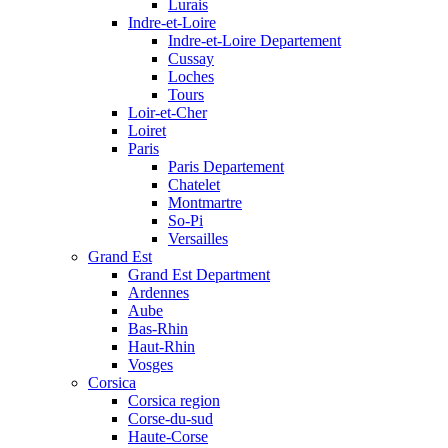
Lurais
Indre-et-Loire
Indre-et-Loire Departement
Cussay
Loches
Tours
Loir-et-Cher
Loiret
Paris
Paris Departement
Chatelet
Montmartre
So-Pi
Versailles
Grand Est
Grand Est Department
Ardennes
Aube
Bas-Rhin
Haut-Rhin
Vosges
Corsica
Corsica region
Corse-du-sud
Haute-Corse