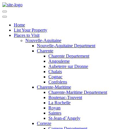
Home
List Your Property
Places to Visit
Nouvelle-Aquitaine
Nouvelle-Aquitaine Department
Charente
Charente Departement
Angouleme
Aubeterre sur Dronne
Chalais
Cognac
Confolens
Charente-Maritime
Charente-Maritime Departement
Boutenac-Touvent
La Rochelle
Royan
Saintes
St-Jean-d`Angely
Correze
Correze Departement