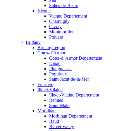
Pau
Salies-de-Bearn
Vienne
Vienne Departement
Chauvigny
Civray
Montmorillon
Poitiers
Brittany
Brittany region
Cotes-d`Armor
Cotes-d' Armor Departement
Dinan
Plouguenast
Pontrieux
Saint-Jacut-de-la-Mer
Finistere
Ille-et-Vilaine
Ille-et-Vilaine Departement
Rennes
Saint-Malo
Morbihan
Morbihan Departement
Baud
Blavet Valley