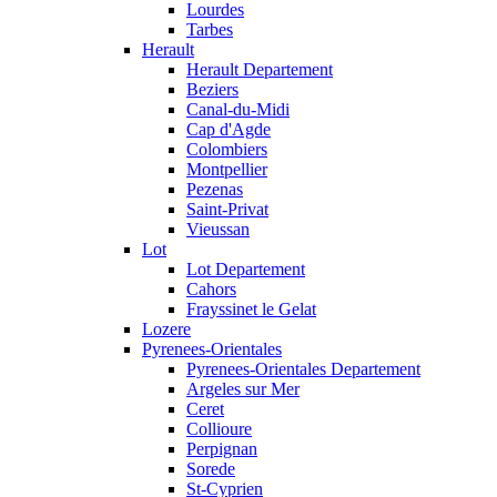
Lourdes
Tarbes
Herault
Herault Departement
Beziers
Canal-du-Midi
Cap d'Agde
Colombiers
Montpellier
Pezenas
Saint-Privat
Vieussan
Lot
Lot Departement
Cahors
Frayssinet le Gelat
Lozere
Pyrenees-Orientales
Pyrenees-Orientales Departement
Argeles sur Mer
Ceret
Collioure
Perpignan
Sorede
St-Cyprien