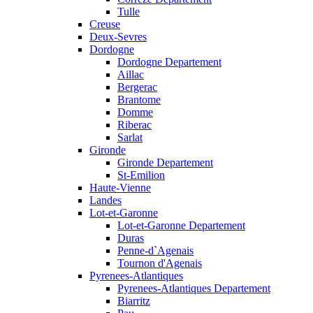
Tulle
Creuse
Deux-Sevres
Dordogne
Dordogne Departement
Aillac
Bergerac
Brantome
Domme
Riberac
Sarlat
Gironde
Gironde Departement
St-Emilion
Haute-Vienne
Landes
Lot-et-Garonne
Lot-et-Garonne Departement
Duras
Penne-d`Agenais
Tournon d'Agenais
Pyrenees-Atlantiques
Pyrenees-Atlantiques Departement
Biarritz