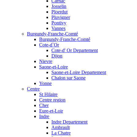
Carnac
Josselin
Ploerdut
Pluvigner
Pontivy
Vannes
Burgundy-Franche-Comté
Burgundy-Franche-Comté
Cote-d`Or
Cote-d' Or Departement
Dijon
Nievre
Saone-et-Loire
Saone-et-Loire Departement
Chalon sur Saone
Yonne
Centre
St Hilaire
Centre region
Cher
Eure-et-Loir
Indre
Indre Departement
Ambrault
La Chatre