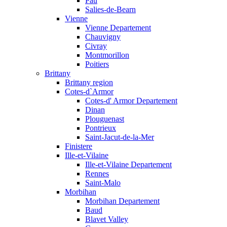
Pau
Salies-de-Bearn
Vienne
Vienne Departement
Chauvigny
Civray
Montmorillon
Poitiers
Brittany
Brittany region
Cotes-d`Armor
Cotes-d' Armor Departement
Dinan
Plouguenast
Pontrieux
Saint-Jacut-de-la-Mer
Finistere
Ille-et-Vilaine
Ille-et-Vilaine Departement
Rennes
Saint-Malo
Morbihan
Morbihan Departement
Baud
Blavet Valley