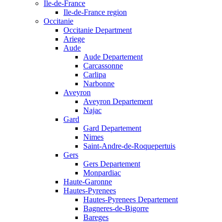
Ile-de-France
Ile-de-France region
Occitanie
Occitanie Department
Ariege
Aude
Aude Departement
Carcassonne
Carlipa
Narbonne
Aveyron
Aveyron Departement
Najac
Gard
Gard Departement
Nimes
Saint-Andre-de-Roquepertuis
Gers
Gers Departement
Monpardiac
Haute-Garonne
Hautes-Pyrenees
Hautes-Pyrenees Departement
Bagneres-de-Bigorre
Bareges