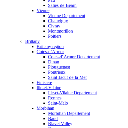
Pau
Salies-de-Bearn
Vienne
Vienne Departement
Chauvigny
Civray
Montmorillon
Poitiers
Brittany
Brittany region
Cotes-d`Armor
Cotes-d' Armor Departement
Dinan
Plouguenast
Pontrieux
Saint-Jacut-de-la-Mer
Finistere
Ille-et-Vilaine
Ille-et-Vilaine Departement
Rennes
Saint-Malo
Morbihan
Morbihan Departement
Baud
Blavet Valley