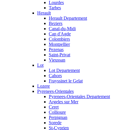
Lourdes
Tarbes
Herault
Herault Departement
Beziers
Canal-du-Midi
Cap d'Agde
Colombiers
Montpellier
Pezenas
Saint-Privat
Vieussan
Lot
Lot Departement
Cahors
Frayssinet le Gelat
Lozere
Pyrenees-Orientales
Pyrenees-Orientales Departement
Argeles sur Mer
Ceret
Collioure
Perpignan
Sorede
St-Cyprien