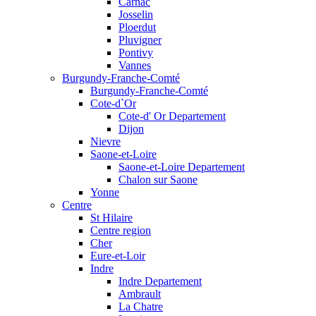
Carnac
Josselin
Ploerdut
Pluvigner
Pontivy
Vannes
Burgundy-Franche-Comté
Burgundy-Franche-Comté
Cote-d`Or
Cote-d' Or Departement
Dijon
Nievre
Saone-et-Loire
Saone-et-Loire Departement
Chalon sur Saone
Yonne
Centre
St Hilaire
Centre region
Cher
Eure-et-Loir
Indre
Indre Departement
Ambrault
La Chatre