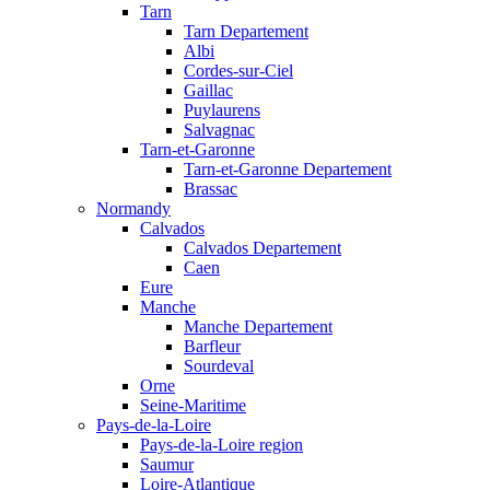
Tarn
Tarn Departement
Albi
Cordes-sur-Ciel
Gaillac
Puylaurens
Salvagnac
Tarn-et-Garonne
Tarn-et-Garonne Departement
Brassac
Normandy
Calvados
Calvados Departement
Caen
Eure
Manche
Manche Departement
Barfleur
Sourdeval
Orne
Seine-Maritime
Pays-de-la-Loire
Pays-de-la-Loire region
Saumur
Loire-Atlantique