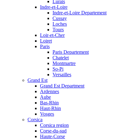
Lurais
Indre-et-Loire
Indre-et-Loire Departement
Cussay
Loches
Tours
Loir-et-Cher
Loiret
Paris
Paris Departement
Chatelet
Montmartre
So-Pi
Versailles
Grand Est
Grand Est Department
Ardennes
Aube
Bas-Rhin
Haut-Rhin
Vosges
Corsica
Corsica region
Corse-du-sud
Haute-Corse