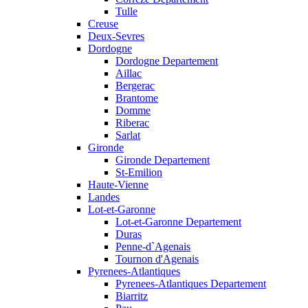
Tulle
Creuse
Deux-Sevres
Dordogne
Dordogne Departement
Aillac
Bergerac
Brantome
Domme
Riberac
Sarlat
Gironde
Gironde Departement
St-Emilion
Haute-Vienne
Landes
Lot-et-Garonne
Lot-et-Garonne Departement
Duras
Penne-d`Agenais
Tournon d'Agenais
Pyrenees-Atlantiques
Pyrenees-Atlantiques Departement
Biarritz