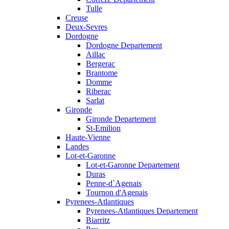
Tulle
Creuse
Deux-Sevres
Dordogne
Dordogne Departement
Aillac
Bergerac
Brantome
Domme
Riberac
Sarlat
Gironde
Gironde Departement
St-Emilion
Haute-Vienne
Landes
Lot-et-Garonne
Lot-et-Garonne Departement
Duras
Penne-d`Agenais
Tournon d'Agenais
Pyrenees-Atlantiques
Pyrenees-Atlantiques Departement
Biarritz