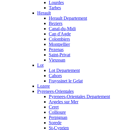
Lourdes
Tarbes
Herault
Herault Departement
Beziers
Canal-du-Midi
Cap d'Agde
Colombiers
Montpellier
Pezenas
Saint-Privat
Vieussan
Lot
Lot Departement
Cahors
Frayssinet le Gelat
Lozere
Pyrenees-Orientales
Pyrenees-Orientales Departement
Argeles sur Mer
Ceret
Collioure
Perpignan
Sorede
St-Cyprien