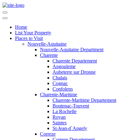
Home
List Your Property
Places to Visit
Nouvelle-Aquitaine
Nouvelle-Aquitaine Department
Charente
Charente Departement
Angouleme
Aubeterre sur Dronne
Chalais
Cognac
Confolens
Charente-Maritime
Charente-Maritime Departement
Boutenac-Touvent
La Rochelle
Royan
Saintes
St-Jean-d`Angely
Correze
Correze Departement