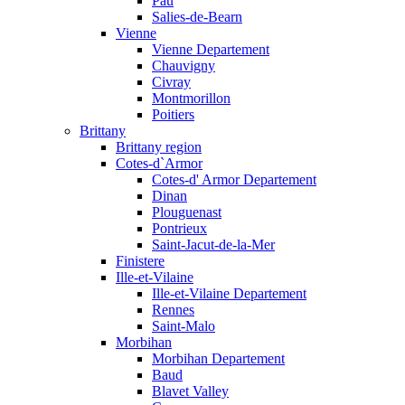
Pau
Salies-de-Bearn
Vienne
Vienne Departement
Chauvigny
Civray
Montmorillon
Poitiers
Brittany
Brittany region
Cotes-d`Armor
Cotes-d' Armor Departement
Dinan
Plouguenast
Pontrieux
Saint-Jacut-de-la-Mer
Finistere
Ille-et-Vilaine
Ille-et-Vilaine Departement
Rennes
Saint-Malo
Morbihan
Morbihan Departement
Baud
Blavet Valley