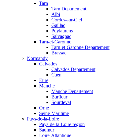
Tarn
Tarn Departement
Albi
Cordes-sur-Ciel
Gaillac
Puylaurens
Salvagnac
Tarn-et-Garonne
Tarn-et-Garonne Departement
Brassac
Normandy
Calvados
Calvados Departement
Caen
Eure
Manche
Manche Departement
Barfleur
Sourdeval
Orne
Seine-Maritime
Pays-de-la-Loire
Pays-de-la-Loire region
Saumur
Loire-Atlantique