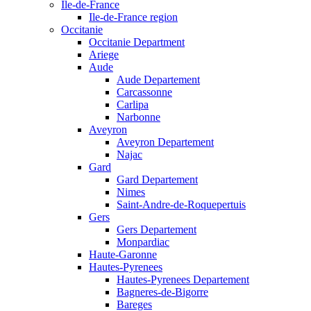
Ile-de-France
Ile-de-France region
Occitanie
Occitanie Department
Ariege
Aude
Aude Departement
Carcassonne
Carlipa
Narbonne
Aveyron
Aveyron Departement
Najac
Gard
Gard Departement
Nimes
Saint-Andre-de-Roquepertuis
Gers
Gers Departement
Monpardiac
Haute-Garonne
Hautes-Pyrenees
Hautes-Pyrenees Departement
Bagneres-de-Bigorre
Bareges