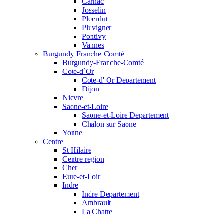
Carnac
Josselin
Ploerdut
Pluvigner
Pontivy
Vannes
Burgundy-Franche-Comté
Burgundy-Franche-Comté
Cote-d`Or
Cote-d' Or Departement
Dijon
Nievre
Saone-et-Loire
Saone-et-Loire Departement
Chalon sur Saone
Yonne
Centre
St Hilaire
Centre region
Cher
Eure-et-Loir
Indre
Indre Departement
Ambrault
La Chatre