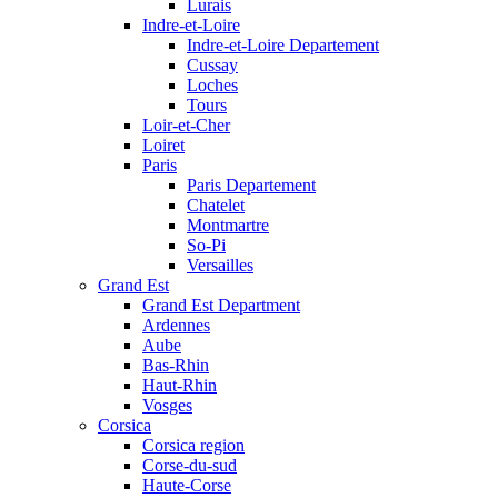
Lurais
Indre-et-Loire
Indre-et-Loire Departement
Cussay
Loches
Tours
Loir-et-Cher
Loiret
Paris
Paris Departement
Chatelet
Montmartre
So-Pi
Versailles
Grand Est
Grand Est Department
Ardennes
Aube
Bas-Rhin
Haut-Rhin
Vosges
Corsica
Corsica region
Corse-du-sud
Haute-Corse