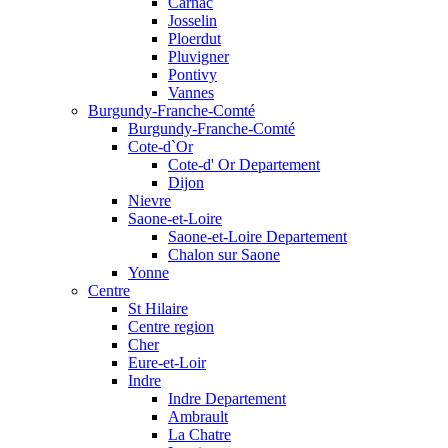
Carnac
Josselin
Ploerdut
Pluvigner
Pontivy
Vannes
Burgundy-Franche-Comté
Burgundy-Franche-Comté
Cote-d`Or
Cote-d' Or Departement
Dijon
Nievre
Saone-et-Loire
Saone-et-Loire Departement
Chalon sur Saone
Yonne
Centre
St Hilaire
Centre region
Cher
Eure-et-Loir
Indre
Indre Departement
Ambrault
La Chatre