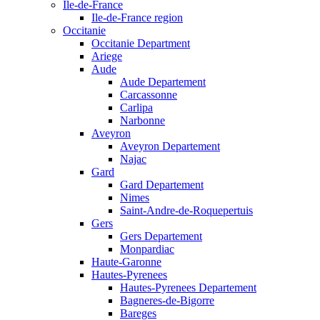
Ile-de-France
Ile-de-France region
Occitanie
Occitanie Department
Ariege
Aude
Aude Departement
Carcassonne
Carlipa
Narbonne
Aveyron
Aveyron Departement
Najac
Gard
Gard Departement
Nimes
Saint-Andre-de-Roquepertuis
Gers
Gers Departement
Monpardiac
Haute-Garonne
Hautes-Pyrenees
Hautes-Pyrenees Departement
Bagneres-de-Bigorre
Bareges