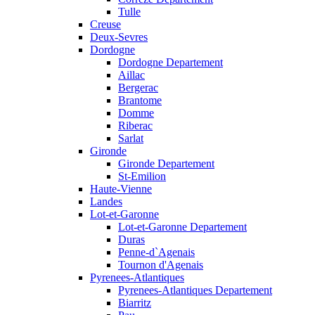
Tulle
Creuse
Deux-Sevres
Dordogne
Dordogne Departement
Aillac
Bergerac
Brantome
Domme
Riberac
Sarlat
Gironde
Gironde Departement
St-Emilion
Haute-Vienne
Landes
Lot-et-Garonne
Lot-et-Garonne Departement
Duras
Penne-d`Agenais
Tournon d'Agenais
Pyrenees-Atlantiques
Pyrenees-Atlantiques Departement
Biarritz