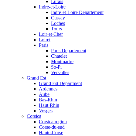
Lurais
Indre-et-Loire
Indre-et-Loire Departement
Cussay
Loches
Tours
Loir-et-Cher
Loiret
Paris
Paris Departement
Chatelet
Montmartre
So-Pi
Versailles
Grand Est
Grand Est Department
Ardennes
Aube
Bas-Rhin
Haut-Rhin
Vosges
Corsica
Corsica region
Corse-du-sud
Haute-Corse