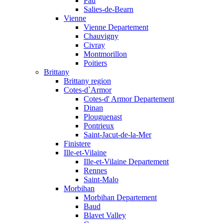
Pau
Salies-de-Bearn
Vienne
Vienne Departement
Chauvigny
Civray
Montmorillon
Poitiers
Brittany
Brittany region
Cotes-d`Armor
Cotes-d' Armor Departement
Dinan
Plouguenast
Pontrieux
Saint-Jacut-de-la-Mer
Finistere
Ille-et-Vilaine
Ille-et-Vilaine Departement
Rennes
Saint-Malo
Morbihan
Morbihan Departement
Baud
Blavet Valley