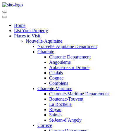
Home
List Your Property
Places to Visit
Nouvelle-Aquitaine
Nouvelle-Aquitaine Department
Charente
Charente Departement
Angouleme
Aubeterre sur Dronne
Chalais
Cognac
Confolens
Charente-Maritime
Charente-Maritime Departement
Boutenac-Touvent
La Rochelle
Royan
Saintes
St-Jean-d`Angely
Correze
Correze Departement