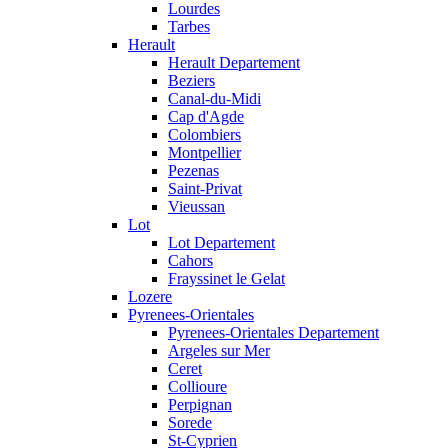
Lourdes
Tarbes
Herault
Herault Departement
Beziers
Canal-du-Midi
Cap d'Agde
Colombiers
Montpellier
Pezenas
Saint-Privat
Vieussan
Lot
Lot Departement
Cahors
Frayssinet le Gelat
Lozere
Pyrenees-Orientales
Pyrenees-Orientales Departement
Argeles sur Mer
Ceret
Collioure
Perpignan
Sorede
St-Cyprien