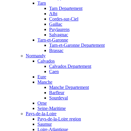
Tarn
Tarn Departement
Albi
Cordes-sur-Ciel
Gaillac
Puylaurens
Salvagnac
Tarn-et-Garonne
Tarn-et-Garonne Departement
Brassac
Normandy
Calvados
Calvados Departement
Caen
Eure
Manche
Manche Departement
Barfleur
Sourdeval
Orne
Seine-Maritime
Pays-de-la-Loire
Pays-de-la-Loire region
Saumur
Loire-Atlantique