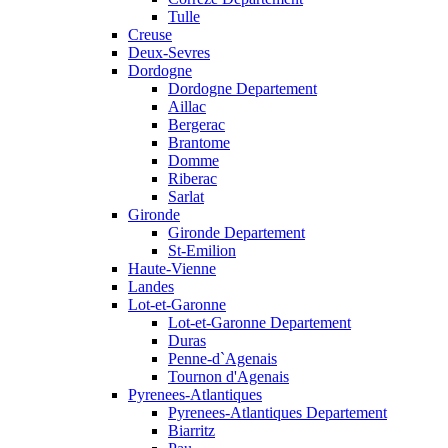
Tulle
Creuse
Deux-Sevres
Dordogne
Dordogne Departement
Aillac
Bergerac
Brantome
Domme
Riberac
Sarlat
Gironde
Gironde Departement
St-Emilion
Haute-Vienne
Landes
Lot-et-Garonne
Lot-et-Garonne Departement
Duras
Penne-d`Agenais
Tournon d'Agenais
Pyrenees-Atlantiques
Pyrenees-Atlantiques Departement
Biarritz