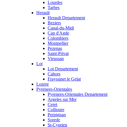
Lourdes
Tarbes
Herault
Herault Departement
Beziers
Canal-du-Midi
Cap d'Agde
Colombiers
Montpellier
Pezenas
Saint-Privat
Vieussan
Lot
Lot Departement
Cahors
Frayssinet le Gelat
Lozere
Pyrenees-Orientales
Pyrenees-Orientales Departement
Argeles sur Mer
Ceret
Collioure
Perpignan
Sorede
St-Cyprien