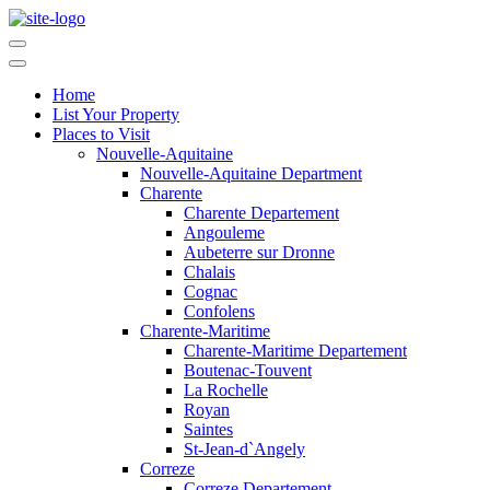
Home
List Your Property
Places to Visit
Nouvelle-Aquitaine
Nouvelle-Aquitaine Department
Charente
Charente Departement
Angouleme
Aubeterre sur Dronne
Chalais
Cognac
Confolens
Charente-Maritime
Charente-Maritime Departement
Boutenac-Touvent
La Rochelle
Royan
Saintes
St-Jean-d`Angely
Correze
Correze Departement