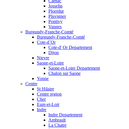
Carnac
Josselin
Ploerdut
Pluvigner
Pontivy
Vannes
Burgundy-Franche-Comté
Burgundy-Franche-Comté
Cote-d`Or
Cote-d' Or Departement
Dijon
Nievre
Saone-et-Loire
Saone-et-Loire Departement
Chalon sur Saone
Yonne
Centre
St Hilaire
Centre region
Cher
Eure-et-Loir
Indre
Indre Departement
Ambrault
La Chatre