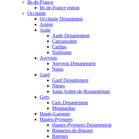
Ile-de-France
Ile-de-France region
Occitanie
Occitanie Department
Ariege
Aude
Aude Departement
Carcassonne
Carlipa
Narbonne
Aveyron
Aveyron Departement
Najac
Gard
Gard Departement
Nimes
Saint-Andre-de-Roquepertuis
Gers
Gers Departement
Monpardiac
Haute-Garonne
Hautes-Pyrenees
Hautes-Pyrenees Departement
Bagneres-de-Bigorre
Bareges