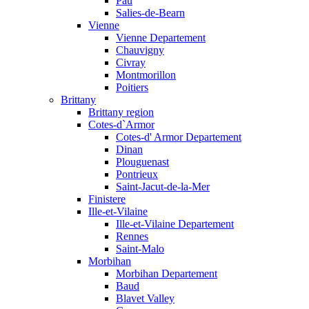
Pau
Salies-de-Bearn
Vienne
Vienne Departement
Chauvigny
Civray
Montmorillon
Poitiers
Brittany
Brittany region
Cotes-d`Armor
Cotes-d' Armor Departement
Dinan
Plouguenast
Pontrieux
Saint-Jacut-de-la-Mer
Finistere
Ille-et-Vilaine
Ille-et-Vilaine Departement
Rennes
Saint-Malo
Morbihan
Morbihan Departement
Baud
Blavet Valley