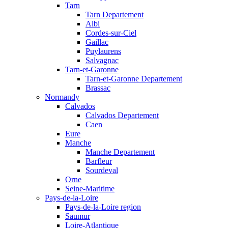
Tarn
Tarn Departement
Albi
Cordes-sur-Ciel
Gaillac
Puylaurens
Salvagnac
Tarn-et-Garonne
Tarn-et-Garonne Departement
Brassac
Normandy
Calvados
Calvados Departement
Caen
Eure
Manche
Manche Departement
Barfleur
Sourdeval
Orne
Seine-Maritime
Pays-de-la-Loire
Pays-de-la-Loire region
Saumur
Loire-Atlantique