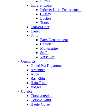
Lurais
Indre-et-Loire
Indre-et-Loire Departement
Cussay
Loches
Tours
Loir-et-Cher
Loiret
Paris
Paris Departement
Chatelet
Montmartre
So-Pi
Versailles
Grand Est
Grand Est Department
Ardennes
Aube
Bas-Rhin
Haut-Rhin
Vosges
Corsica
Corsica region
Corse-du-sud
Haute-Corse