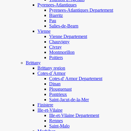
Pyrenees-Atlantiques
Pyrenees-Atlantiques Departement
Biarritz
Pau
Salies-de-Bearn
Vienne
Vienne Departement
Chauvigny
Civray
Montmorillon
Poitiers
Brittany
Brittany region
Cotes-d`Armor
Cotes-d' Armor Departement
Dinan
Plouguenast
Pontrieux
Saint-Jacut-de-la-Mer
Finistere
Ille-et-Vilaine
Ille-et-Vilaine Departement
Rennes
Saint-Malo