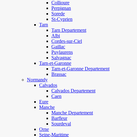
Collioure
Perpignan
Sorede
St-Cyprien
Tarn
Tarn Departement
Albi
Cordes-sur-Ciel
Gaillac
Puylaurens
Salvagnac
Tarn-et-Garonne
Tarn-et-Garonne Departement
Brassac
Normandy
Calvados
Calvados Departement
Caen
Eure
Manche
Manche Departement
Barfleur
Sourdeval
Orne
Seine-Maritime