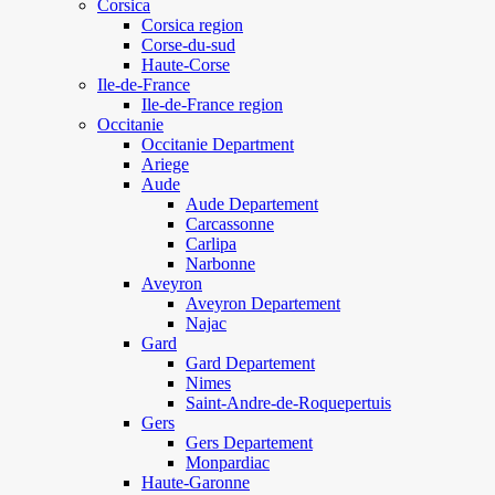
Corsica
Corsica region
Corse-du-sud
Haute-Corse
Ile-de-France
Ile-de-France region
Occitanie
Occitanie Department
Ariege
Aude
Aude Departement
Carcassonne
Carlipa
Narbonne
Aveyron
Aveyron Departement
Najac
Gard
Gard Departement
Nimes
Saint-Andre-de-Roquepertuis
Gers
Gers Departement
Monpardiac
Haute-Garonne