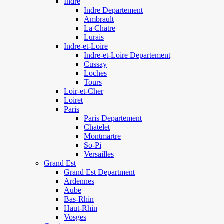
Indre
Indre Departement
Ambrault
La Chatre
Lurais
Indre-et-Loire
Indre-et-Loire Departement
Cussay
Loches
Tours
Loir-et-Cher
Loiret
Paris
Paris Departement
Chatelet
Montmartre
So-Pi
Versailles
Grand Est
Grand Est Department
Ardennes
Aube
Bas-Rhin
Haut-Rhin
Vosges