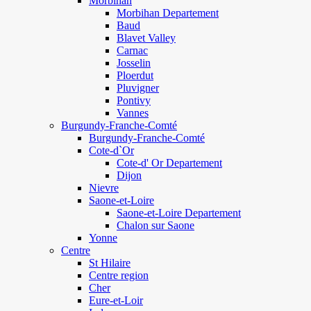
Morbihan
Morbihan Departement
Baud
Blavet Valley
Carnac
Josselin
Ploerdut
Pluvigner
Pontivy
Vannes
Burgundy-Franche-Comté
Burgundy-Franche-Comté
Cote-d`Or
Cote-d' Or Departement
Dijon
Nievre
Saone-et-Loire
Saone-et-Loire Departement
Chalon sur Saone
Yonne
Centre
St Hilaire
Centre region
Cher
Eure-et-Loir