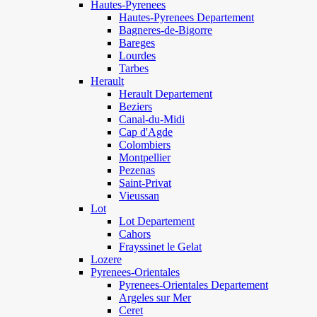
Hautes-Pyrenees
Hautes-Pyrenees Departement
Bagneres-de-Bigorre
Bareges
Lourdes
Tarbes
Herault
Herault Departement
Beziers
Canal-du-Midi
Cap d'Agde
Colombiers
Montpellier
Pezenas
Saint-Privat
Vieussan
Lot
Lot Departement
Cahors
Frayssinet le Gelat
Lozere
Pyrenees-Orientales
Pyrenees-Orientales Departement
Argeles sur Mer
Ceret