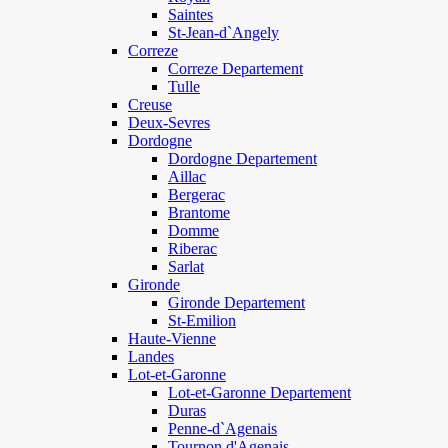
Saintes
St-Jean-d`Angely
Correze
Correze Departement
Tulle
Creuse
Deux-Sevres
Dordogne
Dordogne Departement
Aillac
Bergerac
Brantome
Domme
Riberac
Sarlat
Gironde
Gironde Departement
St-Emilion
Haute-Vienne
Landes
Lot-et-Garonne
Lot-et-Garonne Departement
Duras
Penne-d`Agenais
Tournon d'Agenais