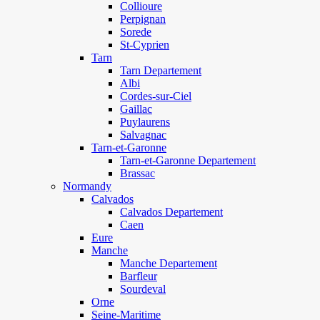
Collioure
Perpignan
Sorede
St-Cyprien
Tarn
Tarn Departement
Albi
Cordes-sur-Ciel
Gaillac
Puylaurens
Salvagnac
Tarn-et-Garonne
Tarn-et-Garonne Departement
Brassac
Normandy
Calvados
Calvados Departement
Caen
Eure
Manche
Manche Departement
Barfleur
Sourdeval
Orne
Seine-Maritime