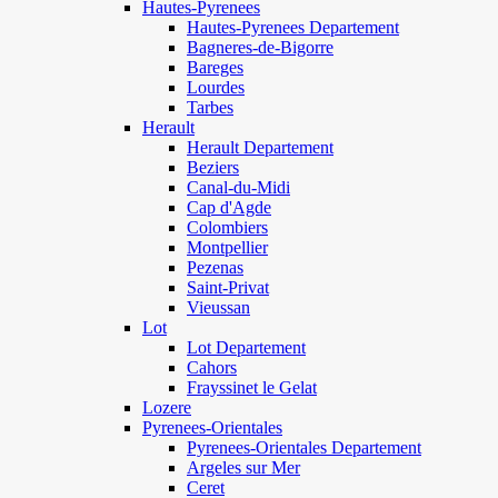
Hautes-Pyrenees
Hautes-Pyrenees Departement
Bagneres-de-Bigorre
Bareges
Lourdes
Tarbes
Herault
Herault Departement
Beziers
Canal-du-Midi
Cap d'Agde
Colombiers
Montpellier
Pezenas
Saint-Privat
Vieussan
Lot
Lot Departement
Cahors
Frayssinet le Gelat
Lozere
Pyrenees-Orientales
Pyrenees-Orientales Departement
Argeles sur Mer
Ceret