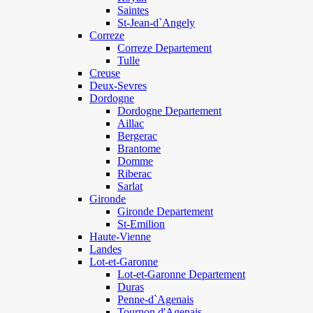
Saintes
St-Jean-d`Angely
Correze
Correze Departement
Tulle
Creuse
Deux-Sevres
Dordogne
Dordogne Departement
Aillac
Bergerac
Brantome
Domme
Riberac
Sarlat
Gironde
Gironde Departement
St-Emilion
Haute-Vienne
Landes
Lot-et-Garonne
Lot-et-Garonne Departement
Duras
Penne-d`Agenais
Tournon d'Agenais