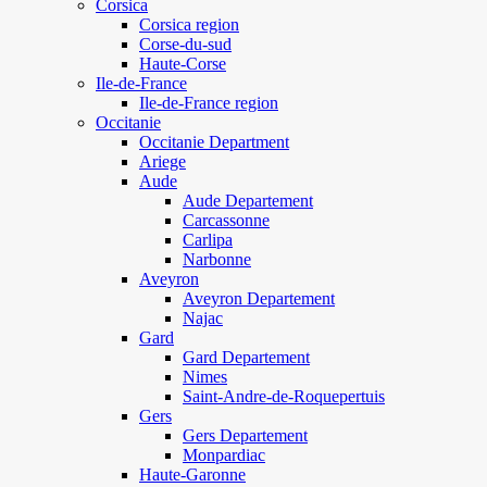
Corsica
Corsica region
Corse-du-sud
Haute-Corse
Ile-de-France
Ile-de-France region
Occitanie
Occitanie Department
Ariege
Aude
Aude Departement
Carcassonne
Carlipa
Narbonne
Aveyron
Aveyron Departement
Najac
Gard
Gard Departement
Nimes
Saint-Andre-de-Roquepertuis
Gers
Gers Departement
Monpardiac
Haute-Garonne