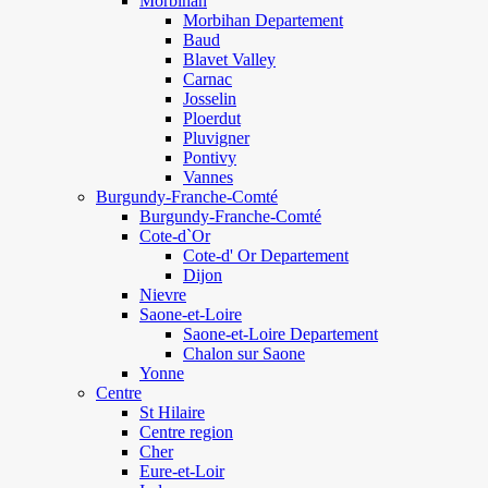
Morbihan
Morbihan Departement
Baud
Blavet Valley
Carnac
Josselin
Ploerdut
Pluvigner
Pontivy
Vannes
Burgundy-Franche-Comté
Burgundy-Franche-Comté
Cote-d`Or
Cote-d' Or Departement
Dijon
Nievre
Saone-et-Loire
Saone-et-Loire Departement
Chalon sur Saone
Yonne
Centre
St Hilaire
Centre region
Cher
Eure-et-Loir