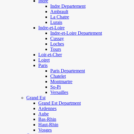
Indre
Indre Departement
Ambrault
La Chatre
Lurais
Indre-et-Loire
Indre-et-Loire Departement
Cussay
Loches
Tours
Loir-et-Cher
Loiret
Paris
Paris Departement
Chatelet
Montmartre
So-Pi
Versailles
Grand Est
Grand Est Department
Ardennes
Aube
Bas-Rhin
Haut-Rhin
Vosges