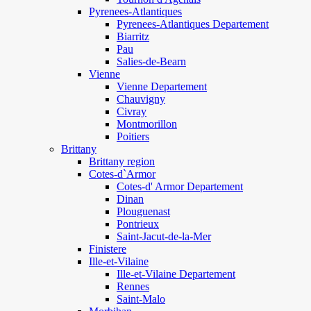
Pyrenees-Atlantiques
Pyrenees-Atlantiques Departement
Biarritz
Pau
Salies-de-Bearn
Vienne
Vienne Departement
Chauvigny
Civray
Montmorillon
Poitiers
Brittany
Brittany region
Cotes-d`Armor
Cotes-d' Armor Departement
Dinan
Plouguenast
Pontrieux
Saint-Jacut-de-la-Mer
Finistere
Ille-et-Vilaine
Ille-et-Vilaine Departement
Rennes
Saint-Malo