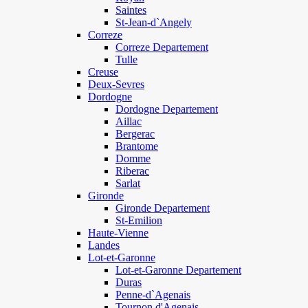
Saintes
St-Jean-d`Angely
Correze
Correze Departement
Tulle
Creuse
Deux-Sevres
Dordogne
Dordogne Departement
Aillac
Bergerac
Brantome
Domme
Riberac
Sarlat
Gironde
Gironde Departement
St-Emilion
Haute-Vienne
Landes
Lot-et-Garonne
Lot-et-Garonne Departement
Duras
Penne-d`Agenais
Tournon d'Agenais