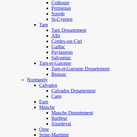
Collioure
Perpignan
Sorede
St-Cyprien
Tarn
Tarn Departement
Albi
Cordes-sur-Ciel
Gaillac
Puylaurens
Salvagnac
Tarn-et-Garonne
Tarn-et-Garonne Departement
Brassac
Normandy
Calvados
Calvados Departement
Caen
Eure
Manche
Manche Departement
Barfleur
Sourdeval
Orne
Seine-Maritime