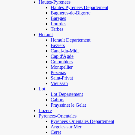
Hautes-Pyrenees
Hautes-Pyrenees Departement
Bagneres-de-Bigorre
Bareges
Lourdes
Tarbes
Herault
Herault Departement
Beziers
Canal-du-Midi
Cap d'Agde
Colombiers
Montpellier
Pezenas
Saint-Privat
Vieussan
Lot
Lot Departement
Cahors
Frayssinet le Gelat
Lozere
Pyrenees-Orientales
Pyrenees-Orientales Departement
Argeles sur Mer
Ceret