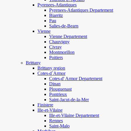
Pyrenees-Atlantiques
Pyrenees-Atlantiques Departement
Biarritz
Pau
Salies-de-Bearn
Vienne
Vienne Departement
Chauvigny
Civray
Montmorillon
Poitiers
Brittany
Brittany region
Cotes-d`Armor
Cotes-d' Armor Departement
Dinan
Plouguenast
Pontrieux
Saint-Jacut-de-la-Mer
Finistere
Ille-et-Vilaine
Ille-et-Vilaine Departement
Rennes
Saint-Malo