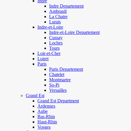
Indre
Indre Departement
Ambrault
La Chatre
Lurais
Indre-et-Loire
Indre-et-Loire Departement
Cussay
Loches
Tours
Loir-et-Cher
Loiret
Paris
Paris Departement
Chatelet
Montmartre
So-Pi
Versailles
Grand Est
Grand Est Department
Ardennes
Aube
Bas-Rhin
Haut-Rhin
Vosges