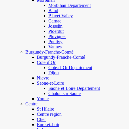
Morbihan
Morbihan Departement
Baud
Blavet Valley
Carnac
Josselin
Ploerdut
Pluvigner
Pontivy
Vannes
Burgundy-Franche-Comté
Burgundy-Franche-Comté
Cote-d`Or
Cote-d' Or Departement
Dijon
Nievre
Saone-et-Loire
Saone-et-Loire Departement
Chalon sur Saone
Yonne
Centre
St Hilaire
Centre region
Cher
Eure-et-Loir