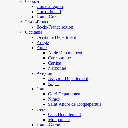
Corsica
Corsica region
Corse-du-sud
Haute-Corse
Ile-de-France
Ile-de-France region
Occitanie
Occitanie Department
Ariege
Aude
Aude Departement
Carcassonne
Carlipa
Narbonne
Aveyron
Aveyron Departement
Najac
Gard
Gard Departement
Nimes
Saint-Andre-de-Roquepertuis
Gers
Gers Departement
Monpardiac
Haute-Garonne