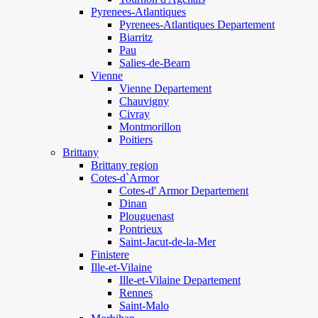
Pyrenees-Atlantiques
Pyrenees-Atlantiques Departement
Biarritz
Pau
Salies-de-Bearn
Vienne
Vienne Departement
Chauvigny
Civray
Montmorillon
Poitiers
Brittany
Brittany region
Cotes-d`Armor
Cotes-d' Armor Departement
Dinan
Plouguenast
Pontrieux
Saint-Jacut-de-la-Mer
Finistere
Ille-et-Vilaine
Ille-et-Vilaine Departement
Rennes
Saint-Malo