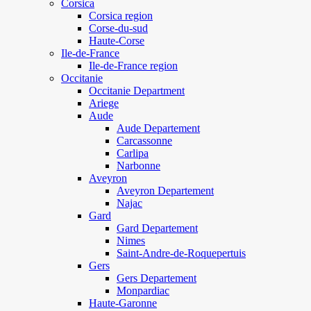
Corsica
Corsica region
Corse-du-sud
Haute-Corse
Ile-de-France
Ile-de-France region
Occitanie
Occitanie Department
Ariege
Aude
Aude Departement
Carcassonne
Carlipa
Narbonne
Aveyron
Aveyron Departement
Najac
Gard
Gard Departement
Nimes
Saint-Andre-de-Roquepertuis
Gers
Gers Departement
Monpardiac
Haute-Garonne