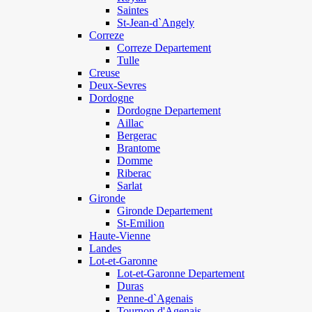
Saintes
St-Jean-d`Angely
Correze
Correze Departement
Tulle
Creuse
Deux-Sevres
Dordogne
Dordogne Departement
Aillac
Bergerac
Brantome
Domme
Riberac
Sarlat
Gironde
Gironde Departement
St-Emilion
Haute-Vienne
Landes
Lot-et-Garonne
Lot-et-Garonne Departement
Duras
Penne-d`Agenais
Tournon d'Agenais