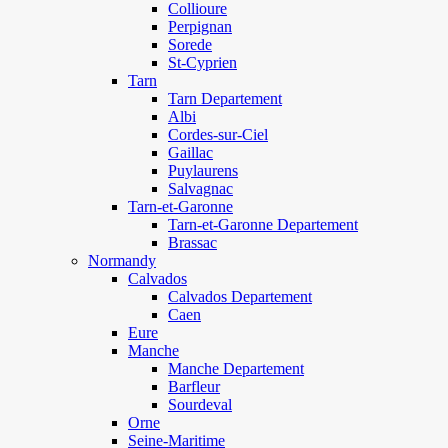
Collioure
Perpignan
Sorede
St-Cyprien
Tarn
Tarn Departement
Albi
Cordes-sur-Ciel
Gaillac
Puylaurens
Salvagnac
Tarn-et-Garonne
Tarn-et-Garonne Departement
Brassac
Normandy
Calvados
Calvados Departement
Caen
Eure
Manche
Manche Departement
Barfleur
Sourdeval
Orne
Seine-Maritime