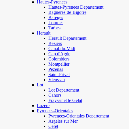
Hautes-Pyrenees
Hautes-Pyrenees Departement
Bagneres-de-Bigorre
Bareges
Lourdes
Tarbes
Herault
Herault Departement
Beziers
Canal-du-Midi
Cap d'Agde
Colombiers
Montpellier
Pezenas
Saint-Privat
Vieussan
Lot
Lot Departement
Cahors
Frayssinet le Gelat
Lozere
Pyrenees-Orientales
Pyrenees-Orientales Departement
Argeles sur Mer
Ceret