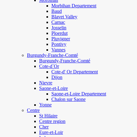
Morbihan
Morbihan Departement
Baud
Blavet Valley
Carnac
Josselin
Ploerdut
Pluvigner
Pontivy
Vannes
Burgundy-Franche-Comté
Burgundy-Franche-Comté
Cote-d`Or
Cote-d' Or Departement
Dijon
Nievre
Saone-et-Loire
Saone-et-Loire Departement
Chalon sur Saone
Yonne
Centre
St Hilaire
Centre region
Cher
Eure-et-Loir