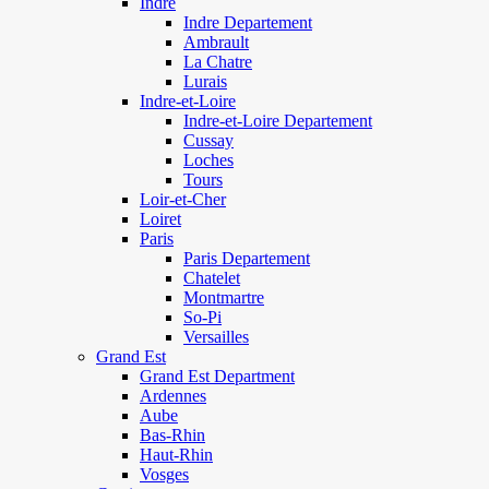
Indre
Indre Departement
Ambrault
La Chatre
Lurais
Indre-et-Loire
Indre-et-Loire Departement
Cussay
Loches
Tours
Loir-et-Cher
Loiret
Paris
Paris Departement
Chatelet
Montmartre
So-Pi
Versailles
Grand Est
Grand Est Department
Ardennes
Aube
Bas-Rhin
Haut-Rhin
Vosges