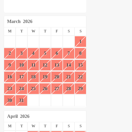
March
2026
M
T
W
T
F
S
S
1
2
3
4
5
6
7
8
9
10
11
12
13
14
15
16
17
18
19
20
21
22
23
24
25
26
27
28
29
30
31
April
2026
M
T
W
T
F
S
S