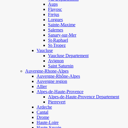
Aups
Flayosc
Frejus
Lorgues
Sainte-Maxime
Salernes
Sanary-sur-Mer
St-Raphael
St-Tropez
Vaucluse
Vaucluse Departement
Avignon
Saint Saturnin
Auvergne-Rhone-Alpes
Auvergne-Rhône-Alpes
Auvergne region
Allier
Alpes-de-Haute-Provence
Alpes-de-Haute-Provence Departement
Pierrevert
Ardeche
Cantal
Drome
Haute-Loire
Haute-Savoie