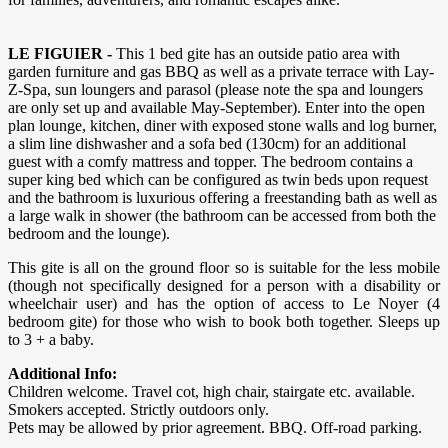
LE FIGUIER -
This 1 bed gite has an outside patio area with
garden furniture and gas BBQ as well as a private terrace with Lay-
Z-Spa, sun loungers and parasol (please note the spa and loungers
are only set up and available May-September). Enter into the open
plan lounge, kitchen, diner with exposed stone walls and log burner,
a slim line dishwasher and a sofa bed (130cm) for an additional
guest with a comfy mattress and topper. The bedroom contains a
super king bed which can be configured as twin beds upon request
and the bathroom is luxurious offering a freestanding bath as well as
a large walk in shower (the bathroom can be accessed from both the
bedroom and the lounge).
This gite is all on the ground floor so is suitable for the less mobile
(though not specifically designed for a person with a disability or
wheelchair user) and has the option of access to Le Noyer (4
bedroom gite) for those who wish to book both together. Sleeps up
to 3 + a baby.
Additional Info:
Children welcome. Travel cot, high chair, stairgate etc. available.
Smokers accepted. Strictly outdoors only.
Pets may be allowed by prior agreement. BBQ. Off-road parking.