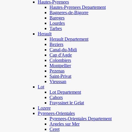
Hautes-Pyrenees
Hautes-Pyrenees Departement
Bagneres-de-Bigorre
Bareges
Lourdes
Tarbes
Herault
Herault Departement
Beziers
Canal-du-Midi
Cap d'Agde
Colombiers
Montpellier
Pezenas
Saint-Privat
Vieussan
Lot
Lot Departement
Cahors
Frayssinet le Gelat
Lozere
Pyrenees-Orientales
Pyrenees-Orientales Departement
Argeles sur Mer
Ceret