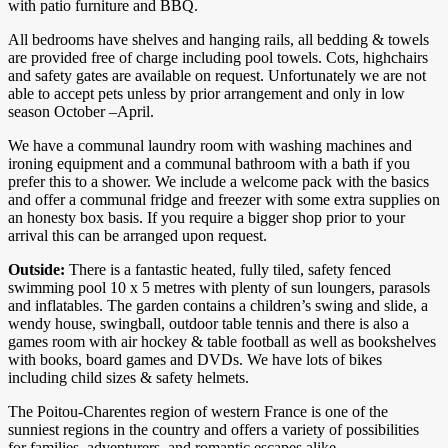
with patio furniture and BBQ.
All bedrooms have shelves and hanging rails, all bedding & towels
are provided free of charge including pool towels. Cots, highchairs
and safety gates are available on request. Unfortunately we are not
able to accept pets unless by prior arrangement and only in low
season October –April.
We have a communal laundry room with washing machines and
ironing equipment and a communal bathroom with a bath if you
prefer this to a shower. We include a welcome pack with the basics
and offer a communal fridge and freezer with some extra supplies on
an honesty box basis. If you require a bigger shop prior to your
arrival this can be arranged upon request.
Outside:
There is a fantastic heated, fully tiled, safety fenced
swimming pool 10 x 5 metres with plenty of sun loungers, parasols
and inflatables. The garden contains a children’s swing and slide, a
wendy house, swingball, outdoor table tennis and there is also a
games room with air hockey & table football as well as bookshelves
with books, board games and DVDs. We have lots of bikes
including child sizes & safety helmets.
The Poitou-Charentes region of western France is one of the
sunniest regions in the country and offers a variety of possibilities
for families, adventurers, and romantic escapes alike.