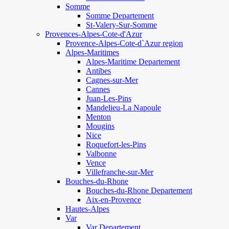
Somme
Somme Departement
St-Valery-Sur-Somme
Provences-Alpes-Cote-d'Azur
Provence-Alpes-Cote-d`Azur region
Alpes-Maritimes
Alpes-Maritime Departement
Antibes
Cagnes-sur-Mer
Cannes
Juan-Les-Pins
Mandelieu-La Napoule
Menton
Mougins
Nice
Roquefort-les-Pins
Valbonne
Vence
Villefranche-sur-Mer
Bouches-du-Rhone
Bouches-du-Rhone Departement
Aix-en-Provence
Hautes-Alpes
Var
Var Departement