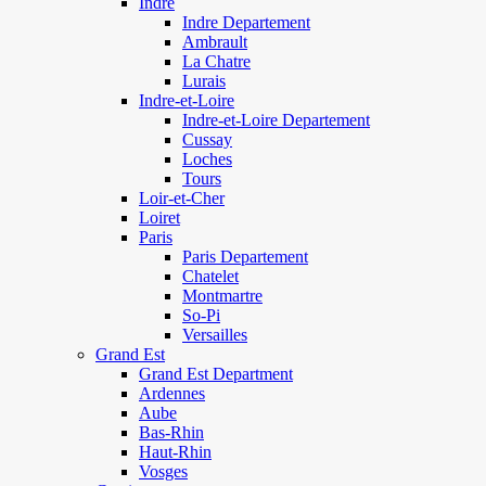
Indre
Indre Departement
Ambrault
La Chatre
Lurais
Indre-et-Loire
Indre-et-Loire Departement
Cussay
Loches
Tours
Loir-et-Cher
Loiret
Paris
Paris Departement
Chatelet
Montmartre
So-Pi
Versailles
Grand Est
Grand Est Department
Ardennes
Aube
Bas-Rhin
Haut-Rhin
Vosges