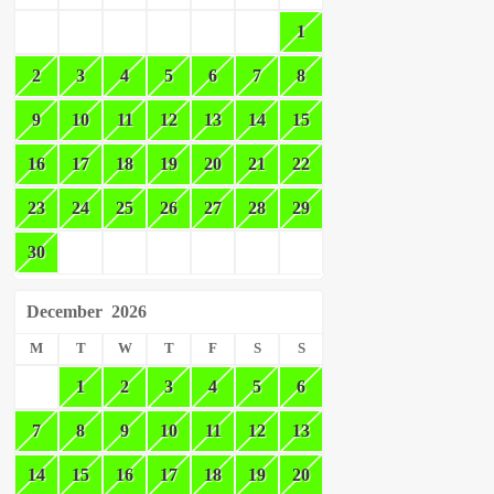
1
2
3
4
5
6
7
8
9
10
11
12
13
14
15
16
17
18
19
20
21
22
23
24
25
26
27
28
29
30
December
2026
M
T
W
T
F
S
S
1
2
3
4
5
6
7
8
9
10
11
12
13
14
15
16
17
18
19
20