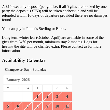
A £150 security deposit (per gite i.e. if all 5 gites are booked by one
party the deposit is £750) will be taken at check in and will be
refunded within 10 days of departure provided there are no damages
found.
You can pay in Pounds Sterling or Euros.
Long term winter lets (October-April) are available in some of the
gites from £450 per month, minimum stay 2 months. Logs for
heating the gite will be charged extra. Please contact us for more
information
Availability Calendar
Changeover Day : Saturday
January
2026
M
T
W
T
F
S
S
1
2
3
4
5
6
7
8
9
10
11