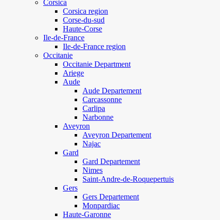
Corsica
Corsica region
Corse-du-sud
Haute-Corse
Ile-de-France
Ile-de-France region
Occitanie
Occitanie Department
Ariege
Aude
Aude Departement
Carcassonne
Carlipa
Narbonne
Aveyron
Aveyron Departement
Najac
Gard
Gard Departement
Nimes
Saint-Andre-de-Roquepertuis
Gers
Gers Departement
Monpardiac
Haute-Garonne