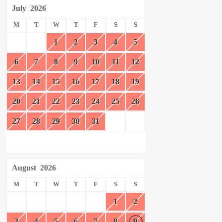
July
2026
M
T
W
T
F
S
S
1
2
3
4
5
6
7
8
9
10
11
12
13
14
15
16
17
18
19
20
21
22
23
24
25
26
27
28
29
30
31
August
2026
M
T
W
T
F
S
S
1
2
3
4
5
6
7
8
9