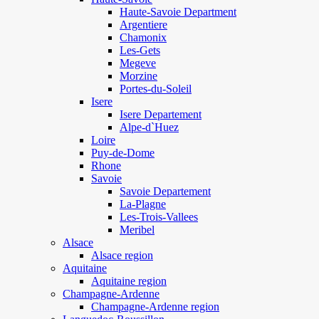
Haute-Savoie Department
Argentiere
Chamonix
Les-Gets
Megeve
Morzine
Portes-du-Soleil
Isere
Isere Departement
Alpe-d`Huez
Loire
Puy-de-Dome
Rhone
Savoie
Savoie Departement
La-Plagne
Les-Trois-Vallees
Meribel
Alsace
Alsace region
Aquitaine
Aquitaine region
Champagne-Ardenne
Champagne-Ardenne region