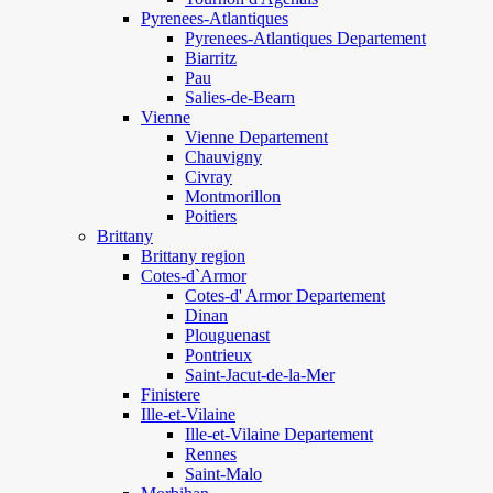
Pyrenees-Atlantiques
Pyrenees-Atlantiques Departement
Biarritz
Pau
Salies-de-Bearn
Vienne
Vienne Departement
Chauvigny
Civray
Montmorillon
Poitiers
Brittany
Brittany region
Cotes-d`Armor
Cotes-d' Armor Departement
Dinan
Plouguenast
Pontrieux
Saint-Jacut-de-la-Mer
Finistere
Ille-et-Vilaine
Ille-et-Vilaine Departement
Rennes
Saint-Malo