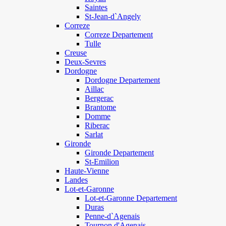
Saintes
St-Jean-d`Angely
Correze
Correze Departement
Tulle
Creuse
Deux-Sevres
Dordogne
Dordogne Departement
Aillac
Bergerac
Brantome
Domme
Riberac
Sarlat
Gironde
Gironde Departement
St-Emilion
Haute-Vienne
Landes
Lot-et-Garonne
Lot-et-Garonne Departement
Duras
Penne-d`Agenais
Tournon d'Agenais