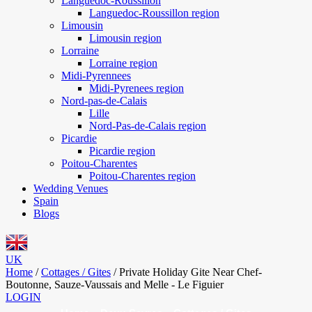
Languedoc-Roussillon
Languedoc-Roussillon region
Limousin
Limousin region
Lorraine
Lorraine region
Midi-Pyrennees
Midi-Pyrenees region
Nord-pas-de-Calais
Lille
Nord-Pas-de-Calais region
Picardie
Picardie region
Poitou-Charentes
Poitou-Charentes region
Wedding Venues
Spain
Blogs
UK
Home
/
Cottages / Gites
/
Private Holiday Gite Near Chef-
Boutonne, Sauze-Vaussais and Melle - Le Figuier
LOGIN