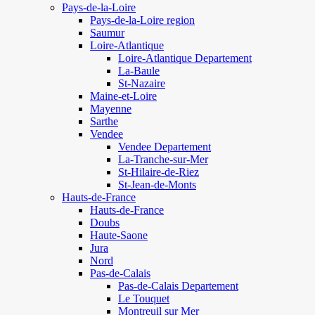
Pays-de-la-Loire
Pays-de-la-Loire region
Saumur
Loire-Atlantique
Loire-Atlantique Departement
La-Baule
St-Nazaire
Maine-et-Loire
Mayenne
Sarthe
Vendee
Vendee Departement
La-Tranche-sur-Mer
St-Hilaire-de-Riez
St-Jean-de-Monts
Hauts-de-France
Hauts-de-France
Doubs
Haute-Saone
Jura
Nord
Pas-de-Calais
Pas-de-Calais Departement
Le Touquet
Montreuil sur Mer