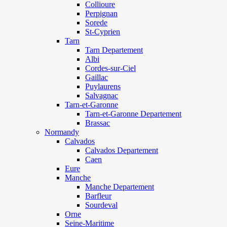
Collioure
Perpignan
Sorede
St-Cyprien
Tarn
Tarn Departement
Albi
Cordes-sur-Ciel
Gaillac
Puylaurens
Salvagnac
Tarn-et-Garonne
Tarn-et-Garonne Departement
Brassac
Normandy
Calvados
Calvados Departement
Caen
Eure
Manche
Manche Departement
Barfleur
Sourdeval
Orne
Seine-Maritime