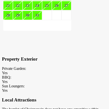
21
22
23
24
25
26
27
28
29
30
31
×
Block Details
Property Exterior
Private Garden:
Yes
BBQ:
Yes
Sun Loungers:
Yes
Local Attractions