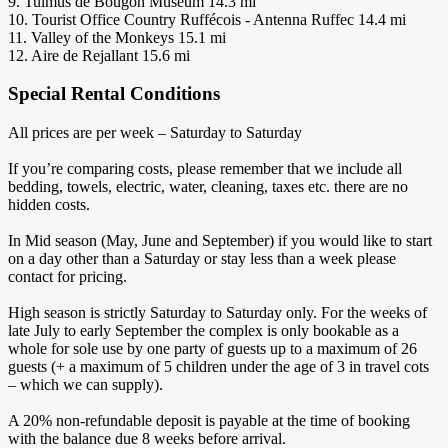
9. Tulmus de Bougon Museum 14.3 mi
10. Tourist Office Country Ruffécois - Antenna Ruffec 14.4 mi
11. Valley of the Monkeys 15.1 mi
12. Aire de Rejallant 15.6 mi
Special Rental Conditions
All prices are per week – Saturday to Saturday
If you’re comparing costs, please remember that we include all
bedding, towels, electric, water, cleaning, taxes etc. there are no
hidden costs.
In Mid season (May, June and September) if you would like to start
on a day other than a Saturday or stay less than a week please
contact for pricing.
High season is strictly Saturday to Saturday only. For the weeks of
late July to early September the complex is only bookable as a
whole for sole use by one party of guests up to a maximum of 26
guests (+ a maximum of 5 children under the age of 3 in travel cots
– which we can supply).
A 20% non-refundable deposit is payable at the time of booking
with the balance due 8 weeks before arrival.