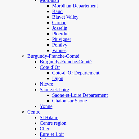
Morbihan
Morbihan Departement
Baud
Blavet Valley
Carnac
Josselin
Ploerdut
Pluvigner
Pontivy
Vannes
Burgundy-Franche-Comté
Burgundy-Franche-Comté
Cote-d`Or
Cote-d' Or Departement
Dijon
Nievre
Saone-et-Loire
Saone-et-Loire Departement
Chalon sur Saone
Yonne
Centre
St Hilaire
Centre region
Cher
Eure-et-Loir