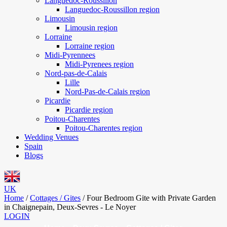
Languedoc-Roussillon
Languedoc-Roussillon region
Limousin
Limousin region
Lorraine
Lorraine region
Midi-Pyrennees
Midi-Pyrenees region
Nord-pas-de-Calais
Lille
Nord-Pas-de-Calais region
Picardie
Picardie region
Poitou-Charentes
Poitou-Charentes region
Wedding Venues
Spain
Blogs
UK
Home
/
Cottages / Gites
/
Four Bedroom Gite with Private Garden
in Chaignepain, Deux-Sevres - Le Noyer
LOGIN