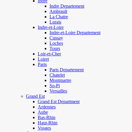
Indre
Indre Departement
Ambrault
La Chatre
Lurais
Indre-et-Loire
Indre-et-Loire Departement
Cussay
Loches
Tours
Loir-et-Cher
Loiret
Paris
Paris Departement
Chatelet
Montmartre
So-Pi
Versailles
Grand Est
Grand Est Department
Ardennes
Aube
Bas-Rhin
Haut-Rhin
Vosges