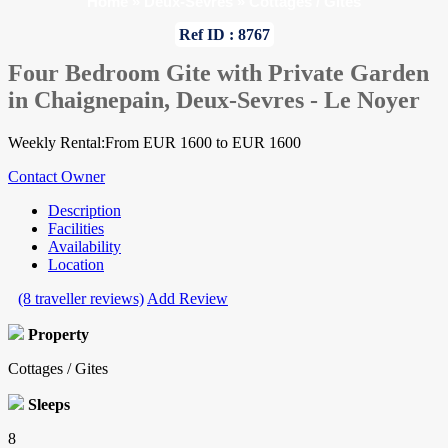
Home
»
Deux-Sevres
»
Cottages / Gites
Ref ID : 8767
Four Bedroom Gite with Private Garden
in Chaignepain, Deux-Sevres - Le Noyer
Weekly Rental:From EUR 1600 to EUR 1600
Contact Owner
Description
Facilities
Availability
Location
(8 traveller reviews)
Add Review
Property
Cottages / Gites
Sleeps
8