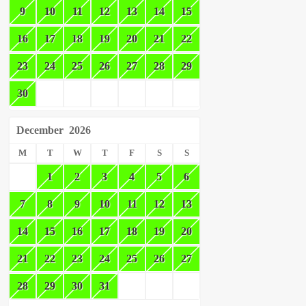
9
10
11
12
13
14
15
16
17
18
19
20
21
22
23
24
25
26
27
28
29
30
December
2026
M
T
W
T
F
S
S
1
2
3
4
5
6
7
8
9
10
11
12
13
14
15
16
17
18
19
20
21
22
23
24
25
26
27
28
29
30
31