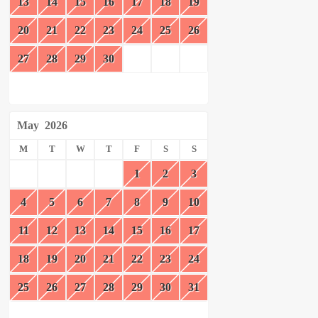
13
14
15
16
17
18
19
20
21
22
23
24
25
26
27
28
29
30
May
2026
M
T
W
T
F
S
S
1
2
3
4
5
6
7
8
9
10
11
12
13
14
15
16
17
18
19
20
21
22
23
24
25
26
27
28
29
30
31