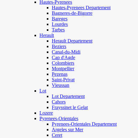
Hautes-Pyrenees
Hautes-Pyrenees Departement
Bagneres-de-Bigorre
Bareges
Lourdes
Tarbes
Herault
Herault Departement
Beziers
Canal-du-Midi
Cap d'Agde
Colombiers
Montpellier
Pezenas
Saint-Privat
Vieussan
Lot
Lot Departement
Cahors
Frayssinet le Gelat
Lozere
Pyrenees-Orientales
Pyrenees-Orientales Departement
Argeles sur Mer
Ceret