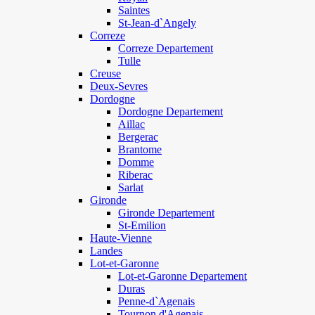
Saintes
St-Jean-d`Angely
Correze
Correze Departement
Tulle
Creuse
Deux-Sevres
Dordogne
Dordogne Departement
Aillac
Bergerac
Brantome
Domme
Riberac
Sarlat
Gironde
Gironde Departement
St-Emilion
Haute-Vienne
Landes
Lot-et-Garonne
Lot-et-Garonne Departement
Duras
Penne-d`Agenais
Tournon d'Agenais