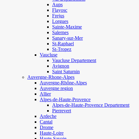
Aups
Flayosc
Frejus
Lorgues
Sainte-Maxime
Salernes
Sanary-sur-Mer
St-Raphael
St-Tropez
Vaucluse
Vaucluse Departement
Avignon
Saint Saturnin
Auvergne-Rhone-Alpes
Auvergne-Rhône-Alpes
Auvergne region
Allier
Alpes-de-Haute-Provence
Alpes-de-Haute-Provence Departement
Pierrevert
Ardeche
Cantal
Drome
Haute-Loire
Haute-Savoie