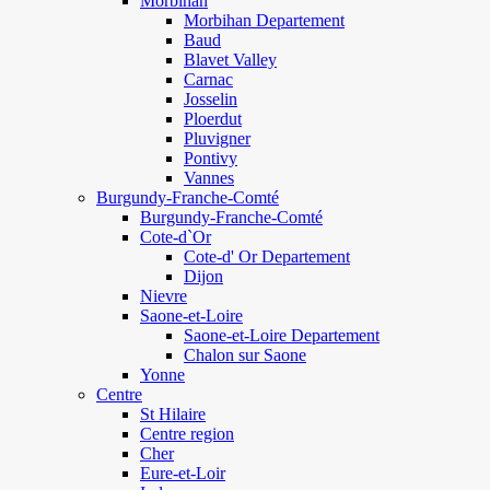
Morbihan
Morbihan Departement
Baud
Blavet Valley
Carnac
Josselin
Ploerdut
Pluvigner
Pontivy
Vannes
Burgundy-Franche-Comté
Burgundy-Franche-Comté
Cote-d`Or
Cote-d' Or Departement
Dijon
Nievre
Saone-et-Loire
Saone-et-Loire Departement
Chalon sur Saone
Yonne
Centre
St Hilaire
Centre region
Cher
Eure-et-Loir