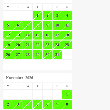
M
T
W
T
F
S
S
1
2
3
4
5
6
7
8
9
10
11
12
13
14
15
16
17
18
19
20
21
22
23
24
25
26
27
28
29
30
31
November
2026
M
T
W
T
F
S
S
1
2
3
4
5
6
7
8