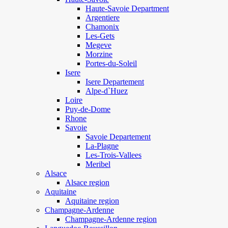
Haute-Savoie Department
Argentiere
Chamonix
Les-Gets
Megeve
Morzine
Portes-du-Soleil
Isere
Isere Departement
Alpe-d`Huez
Loire
Puy-de-Dome
Rhone
Savoie
Savoie Departement
La-Plagne
Les-Trois-Vallees
Meribel
Alsace
Alsace region
Aquitaine
Aquitaine region
Champagne-Ardenne
Champagne-Ardenne region