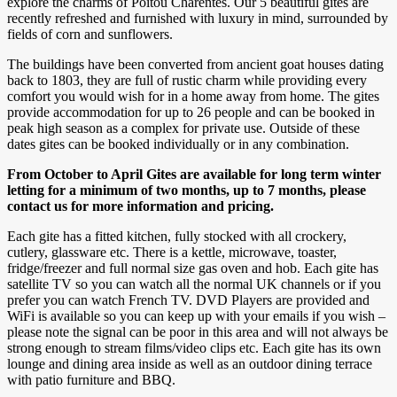
explore the charms of Poitou Charentes. Our 5 beautiful gîtes are
recently refreshed and furnished with luxury in mind, surrounded by
fields of corn and sunflowers.
The buildings have been converted from ancient goat houses dating
back to 1803, they are full of rustic charm while providing every
comfort you would wish for in a home away from home. The gites
provide accommodation for up to 26 people and can be booked in
peak high season as a complex for private use. Outside of these
dates gites can be booked individually or in any combination.
From October to April Gites are available for long term winter
letting for a minimum of two months, up to 7 months, please
contact us for more information and pricing.
Each gite has a fitted kitchen, fully stocked with all crockery,
cutlery, glassware etc. There is a kettle, microwave, toaster,
fridge/freezer and full normal size gas oven and hob. Each gite has
satellite TV so you can watch all the normal UK channels or if you
prefer you can watch French TV. DVD Players are provided and
WiFi is available so you can keep up with your emails if you wish –
please note the signal can be poor in this area and will not always be
strong enough to stream films/video clips etc. Each gite has its own
lounge and dining area inside as well as an outdoor dining terrace
with patio furniture and BBQ.