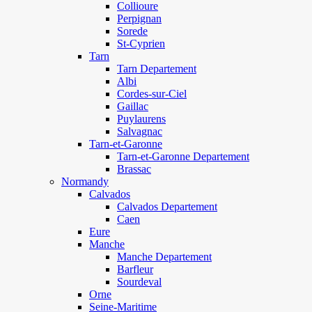
Collioure
Perpignan
Sorede
St-Cyprien
Tarn
Tarn Departement
Albi
Cordes-sur-Ciel
Gaillac
Puylaurens
Salvagnac
Tarn-et-Garonne
Tarn-et-Garonne Departement
Brassac
Normandy
Calvados
Calvados Departement
Caen
Eure
Manche
Manche Departement
Barfleur
Sourdeval
Orne
Seine-Maritime