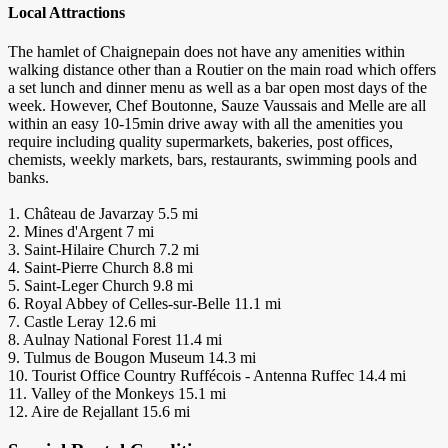
Local Attractions
The hamlet of Chaignepain does not have any amenities within
walking distance other than a Routier on the main road which offers
a set lunch and dinner menu as well as a bar open most days of the
week. However, Chef Boutonne, Sauze Vaussais and Melle are all
within an easy 10-15min drive away with all the amenities you
require including quality supermarkets, bakeries, post offices,
chemists, weekly markets, bars, restaurants, swimming pools and
banks.
1. Château de Javarzay 5.5 mi
2. Mines d'Argent 7 mi
3. Saint-Hilaire Church 7.2 mi
4. Saint-Pierre Church 8.8 mi
5. Saint-Leger Church 9.8 mi
6. Royal Abbey of Celles-sur-Belle 11.1 mi
7. Castle Leray 12.6 mi
8. Aulnay National Forest 11.4 mi
9. Tulmus de Bougon Museum 14.3 mi
10. Tourist Office Country Ruffécois - Antenna Ruffec 14.4 mi
11. Valley of the Monkeys 15.1 mi
12. Aire de Rejallant 15.6 mi