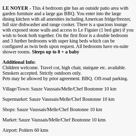
LE NOYER -
This 4 bedroom gite has an outside patio area with
garden furniture and a large gas BBQ. You enter into the large
dining kitchen with all amenities including American fridge/freezer,
full size dishwasher and range cooker. There is a spacious lounge
with exposed stone walls and access to Le Figuier (1 bed gite) if you
wish to book both together. On the first floor is a double bedroom
and 3 further bedrooms with super king beds which can be
configured as twin beds upon request. All bedrooms have en-suite
shower rooms.
Sleeps up to 8 + a baby
Additional Info:
Children welcome. Travel cot, high chair, stairgate etc. available.
Smokers accepted. Strictly outdoors only.
Pets may be allowed by prior agreement. BBQ. Off-road parking.
Village/Town: Sauze Vaussais/Melle/Chef Boutonne 10 km
Supermarket: Sauze Vaussais/Melle/Chef Boutonne 10 km
Shops: Sauze Vaussais/Melle/Chef Boutonne 10 km
Market: Sauze Vaussais/Melle/Chef Boutonne 10 kms
Airport: Poitiers 60 kms