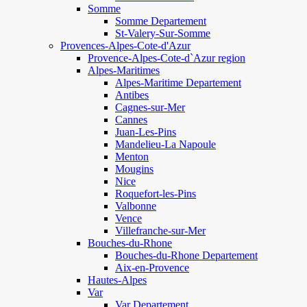
Somme
Somme Departement
St-Valery-Sur-Somme
Provences-Alpes-Cote-d'Azur
Provence-Alpes-Cote-d`Azur region
Alpes-Maritimes
Alpes-Maritime Departement
Antibes
Cagnes-sur-Mer
Cannes
Juan-Les-Pins
Mandelieu-La Napoule
Menton
Mougins
Nice
Roquefort-les-Pins
Valbonne
Vence
Villefranche-sur-Mer
Bouches-du-Rhone
Bouches-du-Rhone Departement
Aix-en-Provence
Hautes-Alpes
Var
Var Departement