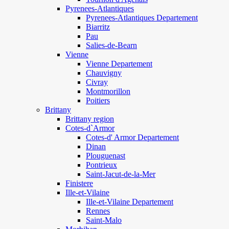
Pyrenees-Atlantiques
Pyrenees-Atlantiques Departement
Biarritz
Pau
Salies-de-Bearn
Vienne
Vienne Departement
Chauvigny
Civray
Montmorillon
Poitiers
Brittany
Brittany region
Cotes-d`Armor
Cotes-d' Armor Departement
Dinan
Plouguenast
Pontrieux
Saint-Jacut-de-la-Mer
Finistere
Ille-et-Vilaine
Ille-et-Vilaine Departement
Rennes
Saint-Malo