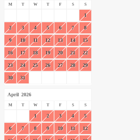
M
T
W
T
F
S
S
1
2
3
4
5
6
7
8
9
10
11
12
13
14
15
16
17
18
19
20
21
22
23
24
25
26
27
28
29
30
31
April
2026
M
T
W
T
F
S
S
1
2
3
4
5
6
7
8
9
10
11
12