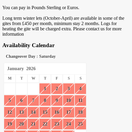
You can pay in Pounds Sterling or Euros.
Long term winter lets (October-April) are available in some of the
gites from £450 per month, minimum stay 2 months. Logs for
heating the gite will be charged extra. Please contact us for more
information
Availability Calendar
Changeover Day : Saturday
January
2026
M
T
W
T
F
S
S
1
2
3
4
5
6
7
8
9
10
11
12
13
14
15
16
17
18
19
20
21
22
23
24
25