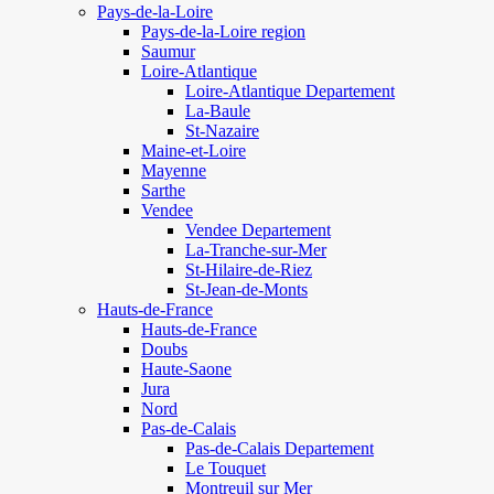
Pays-de-la-Loire
Pays-de-la-Loire region
Saumur
Loire-Atlantique
Loire-Atlantique Departement
La-Baule
St-Nazaire
Maine-et-Loire
Mayenne
Sarthe
Vendee
Vendee Departement
La-Tranche-sur-Mer
St-Hilaire-de-Riez
St-Jean-de-Monts
Hauts-de-France
Hauts-de-France
Doubs
Haute-Saone
Jura
Nord
Pas-de-Calais
Pas-de-Calais Departement
Le Touquet
Montreuil sur Mer