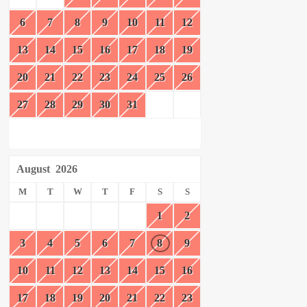
6
7
8
9
10
11
12
13
14
15
16
17
18
19
20
21
22
23
24
25
26
27
28
29
30
31
August
2026
M
T
W
T
F
S
S
1
2
3
4
5
6
7
8
9
10
11
12
13
14
15
16
17
18
19
20
21
22
23