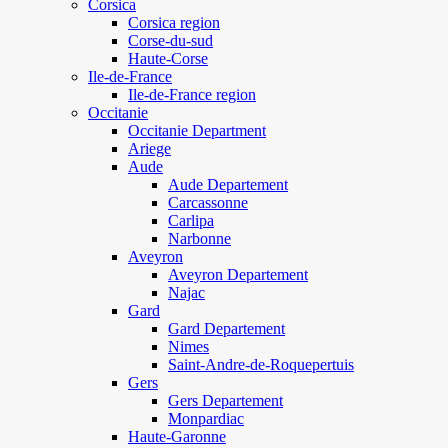
Corsica
Corsica region
Corse-du-sud
Haute-Corse
Ile-de-France
Ile-de-France region
Occitanie
Occitanie Department
Ariege
Aude
Aude Departement
Carcassonne
Carlipa
Narbonne
Aveyron
Aveyron Departement
Najac
Gard
Gard Departement
Nimes
Saint-Andre-de-Roquepertuis
Gers
Gers Departement
Monpardiac
Haute-Garonne