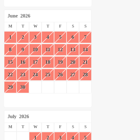
June
2026
M
T
W
T
F
S
S
1
2
3
4
5
6
7
8
9
10
11
12
13
14
15
16
17
18
19
20
21
22
23
24
25
26
27
28
29
30
July
2026
M
T
W
T
F
S
S
1
2
3
4
5