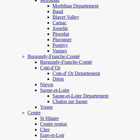
Morbihan
Morbihan Departement
Baud
Blavet Valley
Carnac
Josselin
Ploerdut
Pluvigner
Pontivy
Vannes
Burgundy-Franche-Comté
Burgundy-Franche-Comté
Cote-d`Or
Cote-d' Or Departement
Dijon
Nievre
Saone-et-Loire
Saone-et-Loire Departement
Chalon sur Saone
Yonne
Centre
St Hilaire
Centre region
Cher
Eure-et-Loir