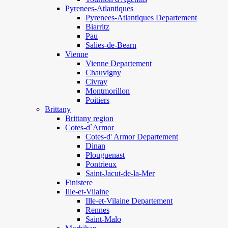
Pyrenees-Atlantiques
Pyrenees-Atlantiques Departement
Biarritz
Pau
Salies-de-Bearn
Vienne
Vienne Departement
Chauvigny
Civray
Montmorillon
Poitiers
Brittany
Brittany region
Cotes-d`Armor
Cotes-d' Armor Departement
Dinan
Plouguenast
Pontrieux
Saint-Jacut-de-la-Mer
Finistere
Ille-et-Vilaine
Ille-et-Vilaine Departement
Rennes
Saint-Malo