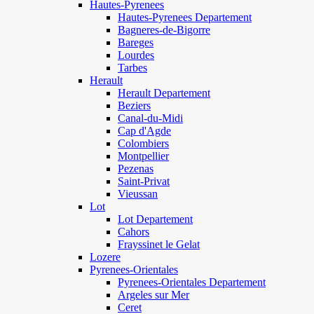
Hautes-Pyrenees
Hautes-Pyrenees Departement
Bagneres-de-Bigorre
Bareges
Lourdes
Tarbes
Herault
Herault Departement
Beziers
Canal-du-Midi
Cap d'Agde
Colombiers
Montpellier
Pezenas
Saint-Privat
Vieussan
Lot
Lot Departement
Cahors
Frayssinet le Gelat
Lozere
Pyrenees-Orientales
Pyrenees-Orientales Departement
Argeles sur Mer
Ceret