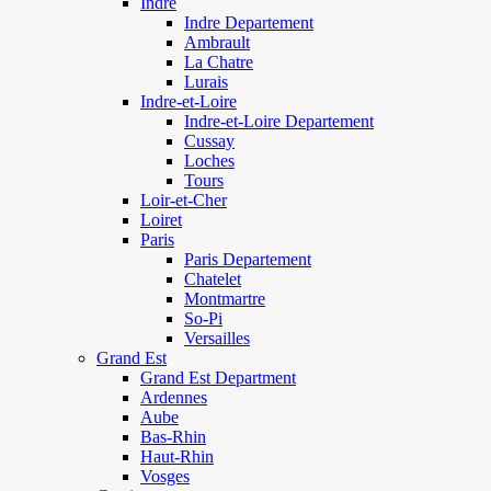
Indre
Indre Departement
Ambrault
La Chatre
Lurais
Indre-et-Loire
Indre-et-Loire Departement
Cussay
Loches
Tours
Loir-et-Cher
Loiret
Paris
Paris Departement
Chatelet
Montmartre
So-Pi
Versailles
Grand Est
Grand Est Department
Ardennes
Aube
Bas-Rhin
Haut-Rhin
Vosges