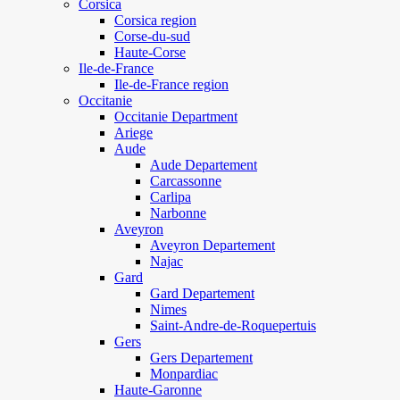
Corsica
Corsica region
Corse-du-sud
Haute-Corse
Ile-de-France
Ile-de-France region
Occitanie
Occitanie Department
Ariege
Aude
Aude Departement
Carcassonne
Carlipa
Narbonne
Aveyron
Aveyron Departement
Najac
Gard
Gard Departement
Nimes
Saint-Andre-de-Roquepertuis
Gers
Gers Departement
Monpardiac
Haute-Garonne