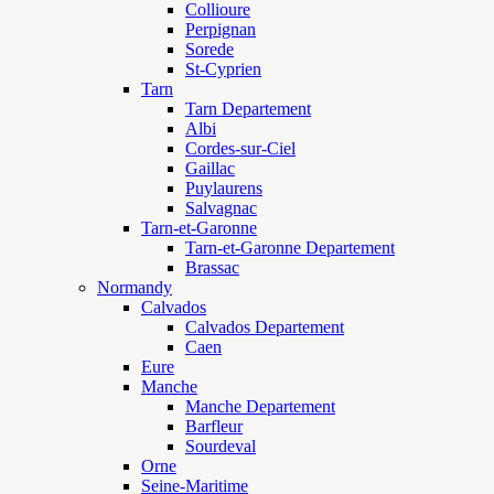
Collioure
Perpignan
Sorede
St-Cyprien
Tarn
Tarn Departement
Albi
Cordes-sur-Ciel
Gaillac
Puylaurens
Salvagnac
Tarn-et-Garonne
Tarn-et-Garonne Departement
Brassac
Normandy
Calvados
Calvados Departement
Caen
Eure
Manche
Manche Departement
Barfleur
Sourdeval
Orne
Seine-Maritime