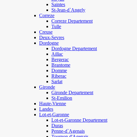
Saintes
St-Jean-d`Angely
Correze
Correze Departement
Tulle
Creuse
Deux-Sevres
Dordogne
Dordogne Departement
Aillac
Bergerac
Brantome
Domme
Riberac
Sarlat
Gironde
Gironde Departement
St-Emilion
Haute-Vienne
Landes
Lot-et-Garonne
Lot-et-Garonne Departement
Duras
Penne-d`Agenais
Tournon d'Agenais