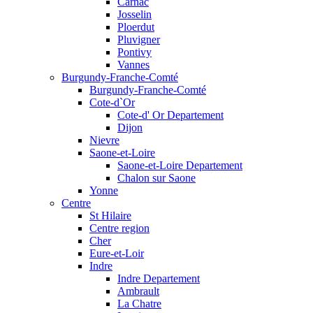
Carnac
Josselin
Ploerdut
Pluvigner
Pontivy
Vannes
Burgundy-Franche-Comté
Burgundy-Franche-Comté
Cote-d`Or
Cote-d' Or Departement
Dijon
Nievre
Saone-et-Loire
Saone-et-Loire Departement
Chalon sur Saone
Yonne
Centre
St Hilaire
Centre region
Cher
Eure-et-Loir
Indre
Indre Departement
Ambrault
La Chatre