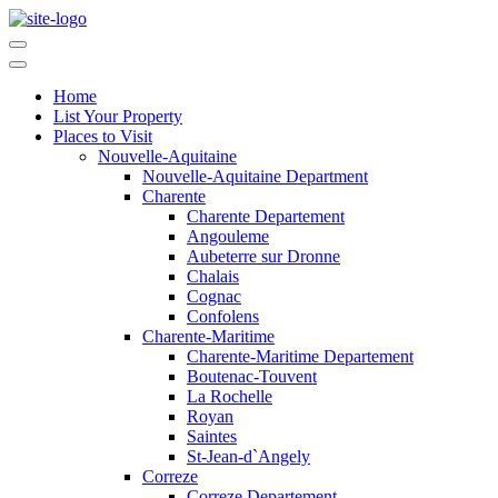
Home
List Your Property
Places to Visit
Nouvelle-Aquitaine
Nouvelle-Aquitaine Department
Charente
Charente Departement
Angouleme
Aubeterre sur Dronne
Chalais
Cognac
Confolens
Charente-Maritime
Charente-Maritime Departement
Boutenac-Touvent
La Rochelle
Royan
Saintes
St-Jean-d`Angely
Correze
Correze Departement