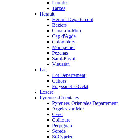
Lourdes
Tarbes
Herault
Herault Departement
Beziers
Canal-du-Midi
Cap d'Agde
Colombiers
Montpellier
Pezenas
Saint-Privat
Vieussan
Lot
Lot Departement
Cahors
Frayssinet le Gelat
Lozere
Pyrenees-Orientales
Pyrenees-Orientales Departement
Argeles sur Mer
Ceret
Collioure
Perpignan
Sorede
St-Cyprien