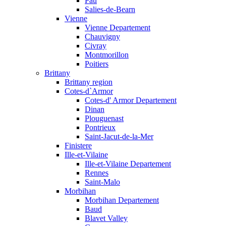
Pau
Salies-de-Bearn
Vienne
Vienne Departement
Chauvigny
Civray
Montmorillon
Poitiers
Brittany
Brittany region
Cotes-d`Armor
Cotes-d' Armor Departement
Dinan
Plouguenast
Pontrieux
Saint-Jacut-de-la-Mer
Finistere
Ille-et-Vilaine
Ille-et-Vilaine Departement
Rennes
Saint-Malo
Morbihan
Morbihan Departement
Baud
Blavet Valley