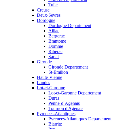
Tulle
Creuse
Deux-Sevres
Dordogne
Dordogne Departement
Aillac
Bergerac
Brantome
Domme
Riberac
Sarlat
Gironde
Gironde Departement
St-Emilion
Haute-Vienne
Landes
Lot-et-Garonne
Lot-et-Garonne Departement
Duras
Penne-d`Agenais
Tournon d'Agenais
Pyrenees-Atlantiques
Pyrenees-Atlantiques Departement
Biarritz