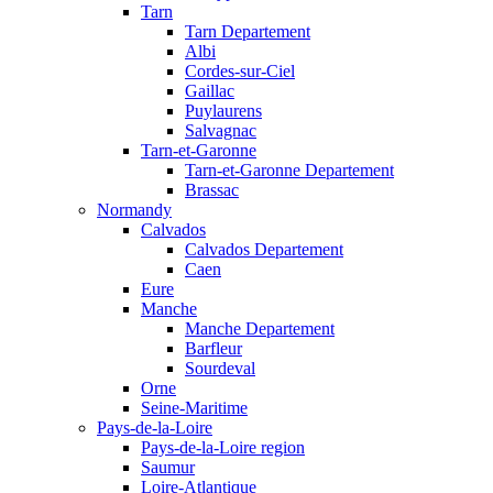
Tarn
Tarn Departement
Albi
Cordes-sur-Ciel
Gaillac
Puylaurens
Salvagnac
Tarn-et-Garonne
Tarn-et-Garonne Departement
Brassac
Normandy
Calvados
Calvados Departement
Caen
Eure
Manche
Manche Departement
Barfleur
Sourdeval
Orne
Seine-Maritime
Pays-de-la-Loire
Pays-de-la-Loire region
Saumur
Loire-Atlantique