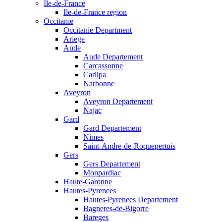
Ile-de-France
Ile-de-France region
Occitanie
Occitanie Department
Ariege
Aude
Aude Departement
Carcassonne
Carlipa
Narbonne
Aveyron
Aveyron Departement
Najac
Gard
Gard Departement
Nimes
Saint-Andre-de-Roquepertuis
Gers
Gers Departement
Monpardiac
Haute-Garonne
Hautes-Pyrenees
Hautes-Pyrenees Departement
Bagneres-de-Bigorre
Bareges