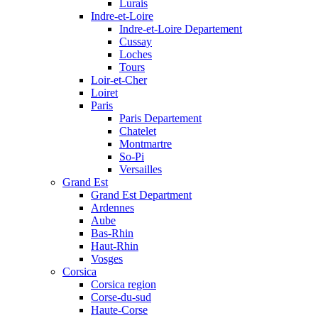
Lurais
Indre-et-Loire
Indre-et-Loire Departement
Cussay
Loches
Tours
Loir-et-Cher
Loiret
Paris
Paris Departement
Chatelet
Montmartre
So-Pi
Versailles
Grand Est
Grand Est Department
Ardennes
Aube
Bas-Rhin
Haut-Rhin
Vosges
Corsica
Corsica region
Corse-du-sud
Haute-Corse