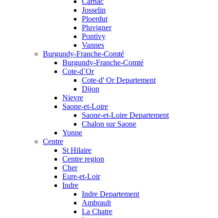
Carnac
Josselin
Ploerdut
Pluvigner
Pontivy
Vannes
Burgundy-Franche-Comté
Burgundy-Franche-Comté
Cote-d`Or
Cote-d' Or Departement
Dijon
Nievre
Saone-et-Loire
Saone-et-Loire Departement
Chalon sur Saone
Yonne
Centre
St Hilaire
Centre region
Cher
Eure-et-Loir
Indre
Indre Departement
Ambrault
La Chatre