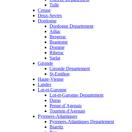
Tulle
Creuse
Deux-Sevres
Dordogne
Dordogne Departement
Aillac
Bergerac
Brantome
Domme
Riberac
Sarlat
Gironde
Gironde Departement
St-Emilion
Haute-Vienne
Landes
Lot-et-Garonne
Lot-et-Garonne Departement
Duras
Penne-d`Agenais
Tournon d'Agenais
Pyrenees-Atlantiques
Pyrenees-Atlantiques Departement
Biarritz