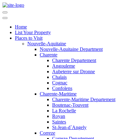
Home
List Your Property
Places to Visit
Nouvelle-Aquitaine
Nouvelle-Aquitaine Department
Charente
Charente Departement
Angouleme
Aubeterre sur Dronne
Chalais
Cognac
Confolens
Charente-Maritime
Charente-Maritime Departement
Boutenac-Touvent
La Rochelle
Royan
Saintes
St-Jean-d`Angely
Correze
Correze Departement