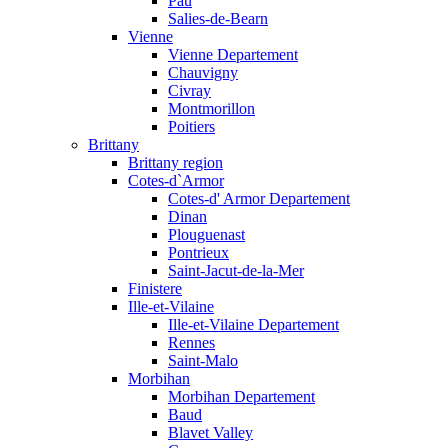
Pau
Salies-de-Bearn
Vienne
Vienne Departement
Chauvigny
Civray
Montmorillon
Poitiers
Brittany
Brittany region
Cotes-d`Armor
Cotes-d' Armor Departement
Dinan
Plouguenast
Pontrieux
Saint-Jacut-de-la-Mer
Finistere
Ille-et-Vilaine
Ille-et-Vilaine Departement
Rennes
Saint-Malo
Morbihan
Morbihan Departement
Baud
Blavet Valley