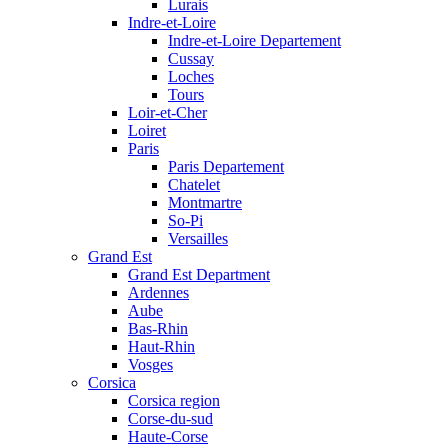
Lurais
Indre-et-Loire
Indre-et-Loire Departement
Cussay
Loches
Tours
Loir-et-Cher
Loiret
Paris
Paris Departement
Chatelet
Montmartre
So-Pi
Versailles
Grand Est
Grand Est Department
Ardennes
Aube
Bas-Rhin
Haut-Rhin
Vosges
Corsica
Corsica region
Corse-du-sud
Haute-Corse