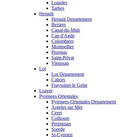
Lourdes
Tarbes
Herault
Herault Departement
Beziers
Canal-du-Midi
Cap d'Agde
Colombiers
Montpellier
Pezenas
Saint-Privat
Vieussan
Lot
Lot Departement
Cahors
Frayssinet le Gelat
Lozere
Pyrenees-Orientales
Pyrenees-Orientales Departement
Argeles sur Mer
Ceret
Collioure
Perpignan
Sorede
St-Cyprien