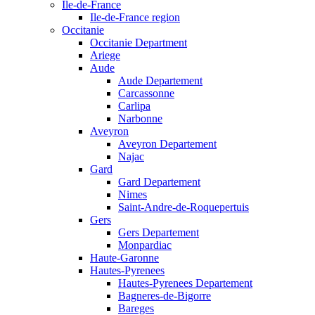
Ile-de-France
Ile-de-France region
Occitanie
Occitanie Department
Ariege
Aude
Aude Departement
Carcassonne
Carlipa
Narbonne
Aveyron
Aveyron Departement
Najac
Gard
Gard Departement
Nimes
Saint-Andre-de-Roquepertuis
Gers
Gers Departement
Monpardiac
Haute-Garonne
Hautes-Pyrenees
Hautes-Pyrenees Departement
Bagneres-de-Bigorre
Bareges