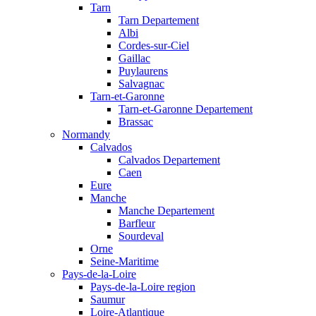
Tarn
Tarn Departement
Albi
Cordes-sur-Ciel
Gaillac
Puylaurens
Salvagnac
Tarn-et-Garonne
Tarn-et-Garonne Departement
Brassac
Normandy
Calvados
Calvados Departement
Caen
Eure
Manche
Manche Departement
Barfleur
Sourdeval
Orne
Seine-Maritime
Pays-de-la-Loire
Pays-de-la-Loire region
Saumur
Loire-Atlantique