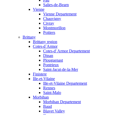
Pau
Salies-de-Bearn
Vienne
Vienne Departement
Chauvigny
Civray
Montmorillon
Poitiers
Brittany
Brittany region
Cotes-d`Armor
Cotes-d' Armor Departement
Dinan
Plouguenast
Pontrieux
Saint-Jacut-de-la-Mer
Finistere
Ille-et-Vilaine
Ille-et-Vilaine Departement
Rennes
Saint-Malo
Morbihan
Morbihan Departement
Baud
Blavet Valley