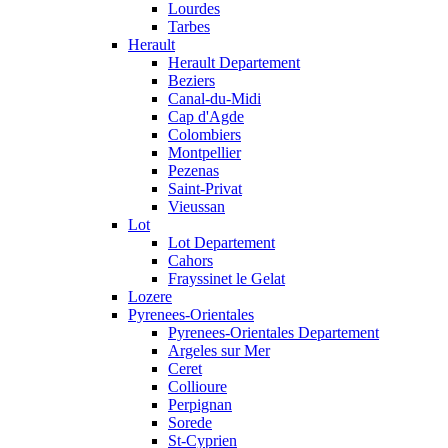
Lourdes
Tarbes
Herault
Herault Departement
Beziers
Canal-du-Midi
Cap d'Agde
Colombiers
Montpellier
Pezenas
Saint-Privat
Vieussan
Lot
Lot Departement
Cahors
Frayssinet le Gelat
Lozere
Pyrenees-Orientales
Pyrenees-Orientales Departement
Argeles sur Mer
Ceret
Collioure
Perpignan
Sorede
St-Cyprien