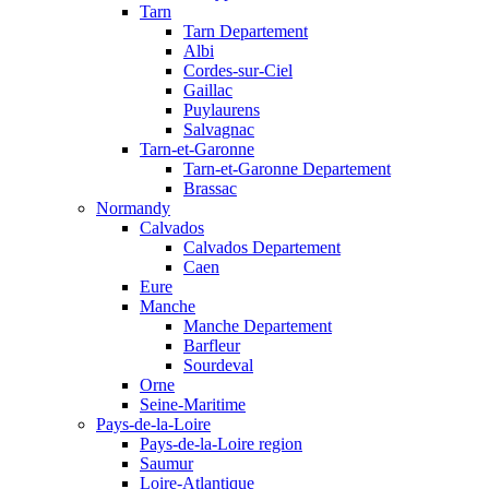
Tarn
Tarn Departement
Albi
Cordes-sur-Ciel
Gaillac
Puylaurens
Salvagnac
Tarn-et-Garonne
Tarn-et-Garonne Departement
Brassac
Normandy
Calvados
Calvados Departement
Caen
Eure
Manche
Manche Departement
Barfleur
Sourdeval
Orne
Seine-Maritime
Pays-de-la-Loire
Pays-de-la-Loire region
Saumur
Loire-Atlantique