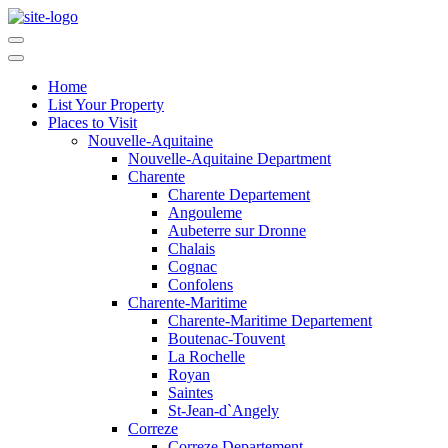
Home
List Your Property
Places to Visit
Nouvelle-Aquitaine
Nouvelle-Aquitaine Department
Charente
Charente Departement
Angouleme
Aubeterre sur Dronne
Chalais
Cognac
Confolens
Charente-Maritime
Charente-Maritime Departement
Boutenac-Touvent
La Rochelle
Royan
Saintes
St-Jean-d`Angely
Correze
Correze Departement