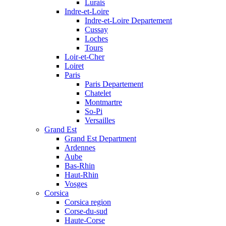
Lurais
Indre-et-Loire
Indre-et-Loire Departement
Cussay
Loches
Tours
Loir-et-Cher
Loiret
Paris
Paris Departement
Chatelet
Montmartre
So-Pi
Versailles
Grand Est
Grand Est Department
Ardennes
Aube
Bas-Rhin
Haut-Rhin
Vosges
Corsica
Corsica region
Corse-du-sud
Haute-Corse