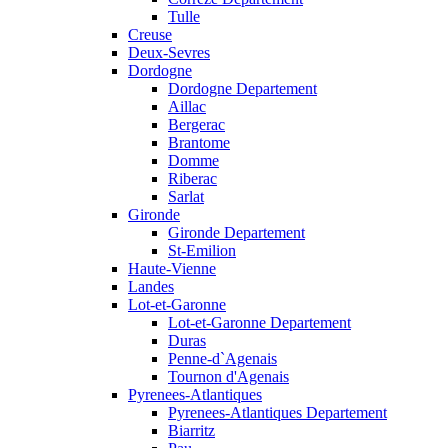
Tulle
Creuse
Deux-Sevres
Dordogne
Dordogne Departement
Aillac
Bergerac
Brantome
Domme
Riberac
Sarlat
Gironde
Gironde Departement
St-Emilion
Haute-Vienne
Landes
Lot-et-Garonne
Lot-et-Garonne Departement
Duras
Penne-d`Agenais
Tournon d'Agenais
Pyrenees-Atlantiques
Pyrenees-Atlantiques Departement
Biarritz