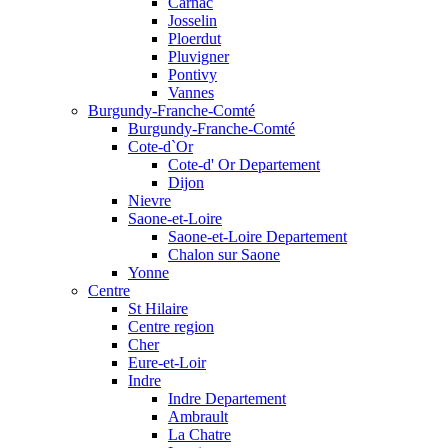
Carnac
Josselin
Ploerdut
Pluvigner
Pontivy
Vannes
Burgundy-Franche-Comté
Burgundy-Franche-Comté
Cote-d`Or
Cote-d' Or Departement
Dijon
Nievre
Saone-et-Loire
Saone-et-Loire Departement
Chalon sur Saone
Yonne
Centre
St Hilaire
Centre region
Cher
Eure-et-Loir
Indre
Indre Departement
Ambrault
La Chatre