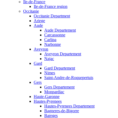
Ile-de-France
Ile-de-France region
Occitanie
Occitanie Department
Ariege
Aude
Aude Departement
Carcassonne
Carlipa
Narbonne
Aveyron
Aveyron Departement
Najac
Gard
Gard Departement
Nimes
Saint-Andre-de-Roquepertuis
Gers
Gers Departement
Monpardiac
Haute-Garonne
Hautes-Pyrenees
Hautes-Pyrenees Departement
Bagneres-de-Bigorre
Bareges