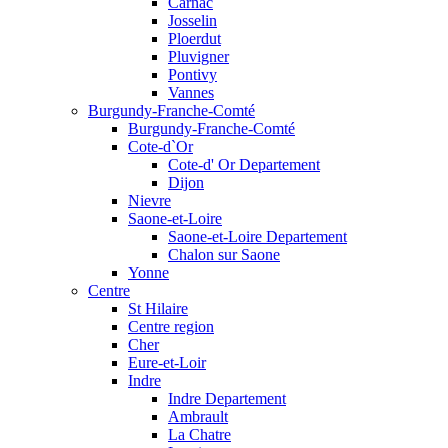
Carnac
Josselin
Ploerdut
Pluvigner
Pontivy
Vannes
Burgundy-Franche-Comté
Burgundy-Franche-Comté
Cote-d`Or
Cote-d' Or Departement
Dijon
Nievre
Saone-et-Loire
Saone-et-Loire Departement
Chalon sur Saone
Yonne
Centre
St Hilaire
Centre region
Cher
Eure-et-Loir
Indre
Indre Departement
Ambrault
La Chatre