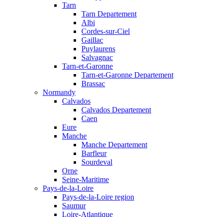
Tarn
Tarn Departement
Albi
Cordes-sur-Ciel
Gaillac
Puylaurens
Salvagnac
Tarn-et-Garonne
Tarn-et-Garonne Departement
Brassac
Normandy
Calvados
Calvados Departement
Caen
Eure
Manche
Manche Departement
Barfleur
Sourdeval
Orne
Seine-Maritime
Pays-de-la-Loire
Pays-de-la-Loire region
Saumur
Loire-Atlantique