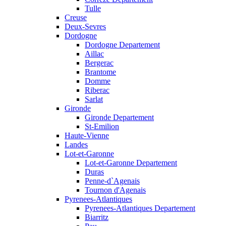
Tulle
Creuse
Deux-Sevres
Dordogne
Dordogne Departement
Aillac
Bergerac
Brantome
Domme
Riberac
Sarlat
Gironde
Gironde Departement
St-Emilion
Haute-Vienne
Landes
Lot-et-Garonne
Lot-et-Garonne Departement
Duras
Penne-d`Agenais
Tournon d'Agenais
Pyrenees-Atlantiques
Pyrenees-Atlantiques Departement
Biarritz