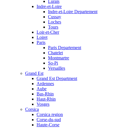
Lurais
Indre-et-Loire
Indre-et-Loire Departement
Cussay
Loches
Tours
Loir-et-Cher
Loiret
Paris
Paris Departement
Chatelet
Montmartre
So-Pi
Versailles
Grand Est
Grand Est Department
Ardennes
Aube
Bas-Rhin
Haut-Rhin
Vosges
Corsica
Corsica region
Corse-du-sud
Haute-Corse