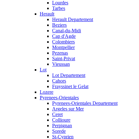
Lourdes
Tarbes
Herault
Herault Departement
Beziers
Canal-du-Midi
Cap d'Agde
Colombiers
Montpellier
Pezenas
Saint-Privat
Vieussan
Lot
Lot Departement
Cahors
Frayssinet le Gelat
Lozere
Pyrenees-Orientales
Pyrenees-Orientales Departement
Argeles sur Mer
Ceret
Collioure
Perpignan
Sorede
St-Cyprien