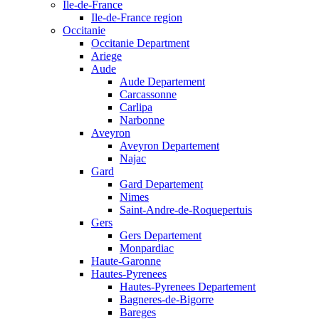
Ile-de-France
Ile-de-France region
Occitanie
Occitanie Department
Ariege
Aude
Aude Departement
Carcassonne
Carlipa
Narbonne
Aveyron
Aveyron Departement
Najac
Gard
Gard Departement
Nimes
Saint-Andre-de-Roquepertuis
Gers
Gers Departement
Monpardiac
Haute-Garonne
Hautes-Pyrenees
Hautes-Pyrenees Departement
Bagneres-de-Bigorre
Bareges