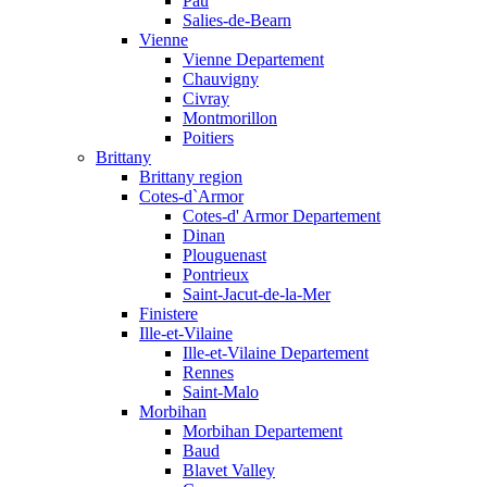
Pau
Salies-de-Bearn
Vienne
Vienne Departement
Chauvigny
Civray
Montmorillon
Poitiers
Brittany
Brittany region
Cotes-d`Armor
Cotes-d' Armor Departement
Dinan
Plouguenast
Pontrieux
Saint-Jacut-de-la-Mer
Finistere
Ille-et-Vilaine
Ille-et-Vilaine Departement
Rennes
Saint-Malo
Morbihan
Morbihan Departement
Baud
Blavet Valley