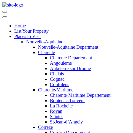
Home
List Your Property
Places to Visit
Nouvelle-Aquitaine
Nouvelle-Aquitaine Department
Charente
Charente Departement
Angouleme
Aubeterre sur Dronne
Chalais
Cognac
Confolens
Charente-Maritime
Charente-Maritime Departement
Boutenac-Touvent
La Rochelle
Royan
Saintes
St-Jean-d`Angely
Correze
Correze Departement