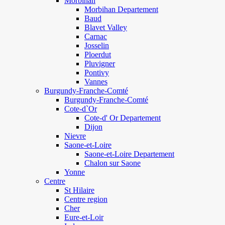
Morbihan
Morbihan Departement
Baud
Blavet Valley
Carnac
Josselin
Ploerdut
Pluvigner
Pontivy
Vannes
Burgundy-Franche-Comté
Burgundy-Franche-Comté
Cote-d`Or
Cote-d' Or Departement
Dijon
Nievre
Saone-et-Loire
Saone-et-Loire Departement
Chalon sur Saone
Yonne
Centre
St Hilaire
Centre region
Cher
Eure-et-Loir