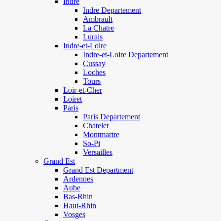
Indre
Indre Departement
Ambrault
La Chatre
Lurais
Indre-et-Loire
Indre-et-Loire Departement
Cussay
Loches
Tours
Loir-et-Cher
Loiret
Paris
Paris Departement
Chatelet
Montmartre
So-Pi
Versailles
Grand Est
Grand Est Department
Ardennes
Aube
Bas-Rhin
Haut-Rhin
Vosges