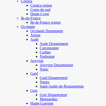
Corsica
Corsica region
Corse-du-sud
Haute-Corse
Ile-de-France
Ile-de-France region
Occitanie
Occitanie Department
Ariege
Aude
Aude Departement
Carcassonne
Carlipa
Narbonne
Aveyron
Aveyron Departement
Najac
Gard
Gard Departement
Nimes
Saint-Andre-de-Roquepertuis
Gers
Gers Departement
Monpardiac
Haute-Garonne