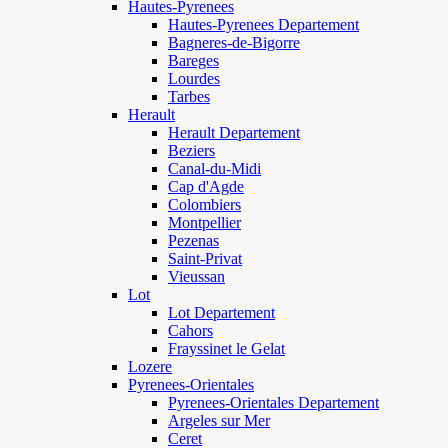
Hautes-Pyrenees
Hautes-Pyrenees Departement
Bagneres-de-Bigorre
Bareges
Lourdes
Tarbes
Herault
Herault Departement
Beziers
Canal-du-Midi
Cap d'Agde
Colombiers
Montpellier
Pezenas
Saint-Privat
Vieussan
Lot
Lot Departement
Cahors
Frayssinet le Gelat
Lozere
Pyrenees-Orientales
Pyrenees-Orientales Departement
Argeles sur Mer
Ceret