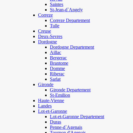
Saintes
St-Jean-d`Angely
Correze
Correze Departement
Tulle
Creuse
Deux-Sevres
Dordogne
Dordogne Departement
Aillac
Bergerac
Brantome
Domme
Riberac
Sarlat
Gironde
Gironde Departement
St-Emilion
Haute-Vienne
Landes
Lot-et-Garonne
Lot-et-Garonne Departement
Duras
Penne-d`Agenais
Tournon d'Agenais