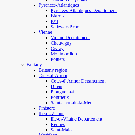
Pyrenees-Atlantiques
Pyrenees-Atlantiques Departement
Biarritz
Pau
Salies-de-Bearn
Vienne
Vienne Departement
Chauvigny
Civray
Montmorillon
Poitiers
Brittany
Brittany region
Cotes-d`Armor
Cotes-d' Armor Departement
Dinan
Plouguenast
Pontrieux
Saint-Jacut-de-la-Mer
Finistere
Ille-et-Vilaine
Ille-et-Vilaine Departement
Rennes
Saint-Malo