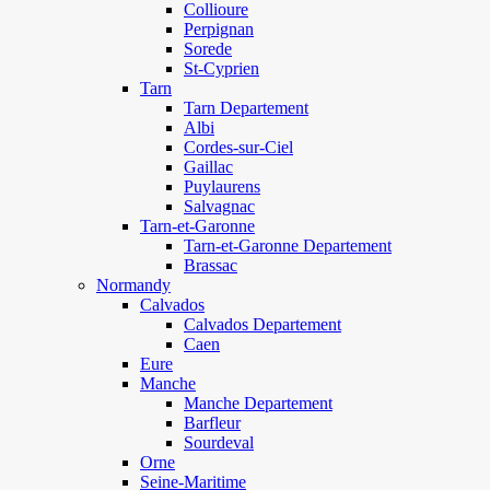
Collioure
Perpignan
Sorede
St-Cyprien
Tarn
Tarn Departement
Albi
Cordes-sur-Ciel
Gaillac
Puylaurens
Salvagnac
Tarn-et-Garonne
Tarn-et-Garonne Departement
Brassac
Normandy
Calvados
Calvados Departement
Caen
Eure
Manche
Manche Departement
Barfleur
Sourdeval
Orne
Seine-Maritime