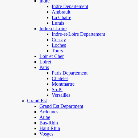
Indre
Indre Departement
Ambrault
La Chatre
Lurais
Indre-et-Loire
Indre-et-Loire Departement
Cussay
Loches
Tours
Loir-et-Cher
Loiret
Paris
Paris Departement
Chatelet
Montmartre
So-Pi
Versailles
Grand Est
Grand Est Department
Ardennes
Aube
Bas-Rhin
Haut-Rhin
Vosges