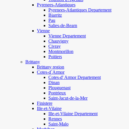
Pyrenees-Atlantiques
Pyrenees-Atlantiques Departement
Biarritz
Pau
Salies-de-Bearn
Vienne
Vienne Departement
Chauvigny
Civray
Montmorillon
Poitiers
Brittany
Brittany region
Cotes-d`Armor
Cotes-d' Armor Departement
Dinan
Plouguenast
Pontrieux
Saint-Jacut-de-la-Mer
Finistere
Ille-et-Vilaine
Ille-et-Vilaine Departement
Rennes
Saint-Malo