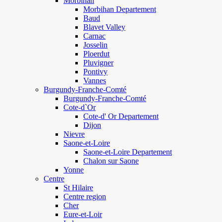
Morbihan
Morbihan Departement
Baud
Blavet Valley
Carnac
Josselin
Ploerdut
Pluvigner
Pontivy
Vannes
Burgundy-Franche-Comté
Burgundy-Franche-Comté
Cote-d`Or
Cote-d' Or Departement
Dijon
Nievre
Saone-et-Loire
Saone-et-Loire Departement
Chalon sur Saone
Yonne
Centre
St Hilaire
Centre region
Cher
Eure-et-Loir