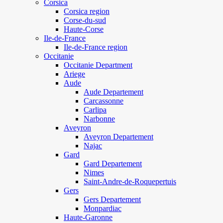
Corsica
Corsica region
Corse-du-sud
Haute-Corse
Ile-de-France
Ile-de-France region
Occitanie
Occitanie Department
Ariege
Aude
Aude Departement
Carcassonne
Carlipa
Narbonne
Aveyron
Aveyron Departement
Najac
Gard
Gard Departement
Nimes
Saint-Andre-de-Roquepertuis
Gers
Gers Departement
Monpardiac
Haute-Garonne