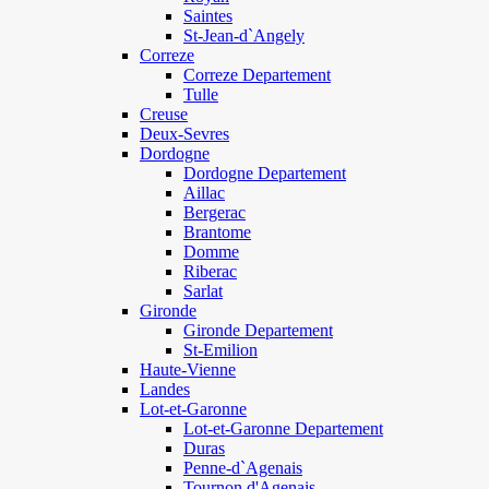
Saintes
St-Jean-d`Angely
Correze
Correze Departement
Tulle
Creuse
Deux-Sevres
Dordogne
Dordogne Departement
Aillac
Bergerac
Brantome
Domme
Riberac
Sarlat
Gironde
Gironde Departement
St-Emilion
Haute-Vienne
Landes
Lot-et-Garonne
Lot-et-Garonne Departement
Duras
Penne-d`Agenais
Tournon d'Agenais