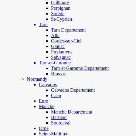
Collioure
Perpignan
Sorede
St-Cyprien
Tarn
Tarn Departement
Albi
Cordes-sur-Ciel
Gaillac
Puylaurens
Salvagnac
Tarn-et-Garonne
Tarn-et-Garonne Departement
Brassac
Normandy
Calvados
Calvados Departement
Caen
Eure
Manche
Manche Departement
Barfleur
Sourdeval
Orne
Seine-Maritime