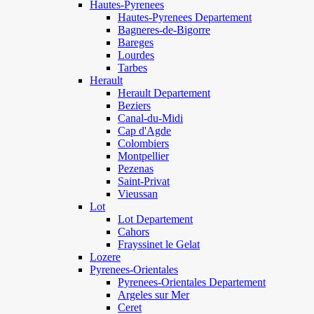
Hautes-Pyrenees
Hautes-Pyrenees Departement
Bagneres-de-Bigorre
Bareges
Lourdes
Tarbes
Herault
Herault Departement
Beziers
Canal-du-Midi
Cap d'Agde
Colombiers
Montpellier
Pezenas
Saint-Privat
Vieussan
Lot
Lot Departement
Cahors
Frayssinet le Gelat
Lozere
Pyrenees-Orientales
Pyrenees-Orientales Departement
Argeles sur Mer
Ceret