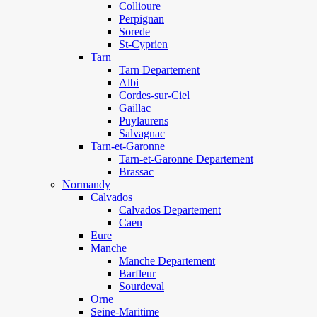
Collioure
Perpignan
Sorede
St-Cyprien
Tarn
Tarn Departement
Albi
Cordes-sur-Ciel
Gaillac
Puylaurens
Salvagnac
Tarn-et-Garonne
Tarn-et-Garonne Departement
Brassac
Normandy
Calvados
Calvados Departement
Caen
Eure
Manche
Manche Departement
Barfleur
Sourdeval
Orne
Seine-Maritime