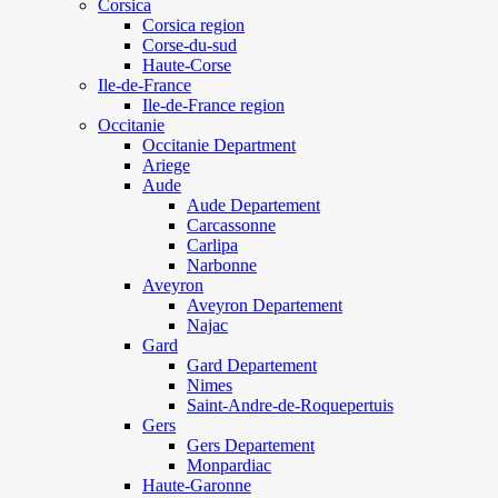
Corsica
Corsica region
Corse-du-sud
Haute-Corse
Ile-de-France
Ile-de-France region
Occitanie
Occitanie Department
Ariege
Aude
Aude Departement
Carcassonne
Carlipa
Narbonne
Aveyron
Aveyron Departement
Najac
Gard
Gard Departement
Nimes
Saint-Andre-de-Roquepertuis
Gers
Gers Departement
Monpardiac
Haute-Garonne