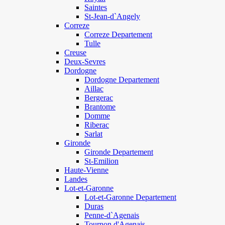
Saintes
St-Jean-d`Angely
Correze
Correze Departement
Tulle
Creuse
Deux-Sevres
Dordogne
Dordogne Departement
Aillac
Bergerac
Brantome
Domme
Riberac
Sarlat
Gironde
Gironde Departement
St-Emilion
Haute-Vienne
Landes
Lot-et-Garonne
Lot-et-Garonne Departement
Duras
Penne-d`Agenais
Tournon d'Agenais