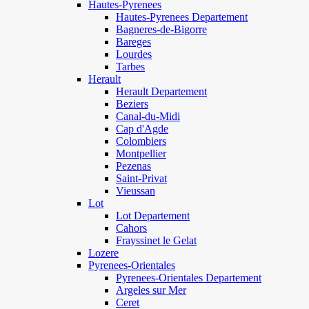
Hautes-Pyrenees
Hautes-Pyrenees Departement
Bagneres-de-Bigorre
Bareges
Lourdes
Tarbes
Herault
Herault Departement
Beziers
Canal-du-Midi
Cap d'Agde
Colombiers
Montpellier
Pezenas
Saint-Privat
Vieussan
Lot
Lot Departement
Cahors
Frayssinet le Gelat
Lozere
Pyrenees-Orientales
Pyrenees-Orientales Departement
Argeles sur Mer
Ceret