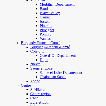
Morbihan
Morbihan Departement
Baud
Blavet Valley
Carnac
Josselin
Ploerdut
Pluvigner
Pontivy
Vannes
Burgundy-Franche-Comté
Burgundy-Franche-Comté
Cote-d`Or
Cote-d' Or Departement
Dijon
Nievre
Saone-et-Loire
Saone-et-Loire Departement
Chalon sur Saone
Yonne
Centre
St Hilaire
Centre region
Cher
Eure-et-Loir