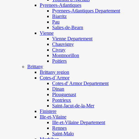
Pyrenees-Atlantiques
Pyrenees-Atlantiques Departement
Biarritz
Pau
Salies-de-Bearn
Vienne
Vienne Departement
Chauvigny
Civray
Montmorillon
Poitiers
Brittany
Brittany region
Cotes-d`Armor
Cotes-d' Armor Departement
Dinan
Plouguenast
Pontrieux
Saint-Jacut-de-la-Mer
Finistere
Ille-et-Vilaine
Ille-et-Vilaine Departement
Rennes
Saint-Malo