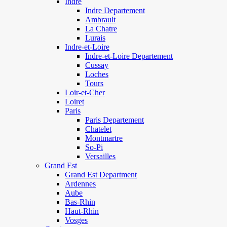
Indre
Indre Departement
Ambrault
La Chatre
Lurais
Indre-et-Loire
Indre-et-Loire Departement
Cussay
Loches
Tours
Loir-et-Cher
Loiret
Paris
Paris Departement
Chatelet
Montmartre
So-Pi
Versailles
Grand Est
Grand Est Department
Ardennes
Aube
Bas-Rhin
Haut-Rhin
Vosges