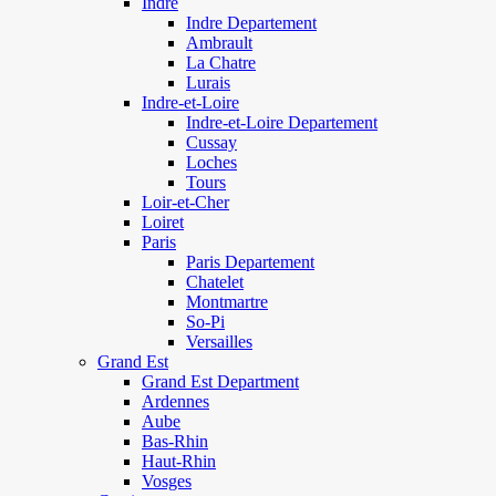
Indre
Indre Departement
Ambrault
La Chatre
Lurais
Indre-et-Loire
Indre-et-Loire Departement
Cussay
Loches
Tours
Loir-et-Cher
Loiret
Paris
Paris Departement
Chatelet
Montmartre
So-Pi
Versailles
Grand Est
Grand Est Department
Ardennes
Aube
Bas-Rhin
Haut-Rhin
Vosges