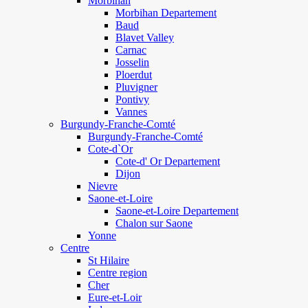
Morbihan
Morbihan Departement
Baud
Blavet Valley
Carnac
Josselin
Ploerdut
Pluvigner
Pontivy
Vannes
Burgundy-Franche-Comté
Burgundy-Franche-Comté
Cote-d`Or
Cote-d' Or Departement
Dijon
Nievre
Saone-et-Loire
Saone-et-Loire Departement
Chalon sur Saone
Yonne
Centre
St Hilaire
Centre region
Cher
Eure-et-Loir