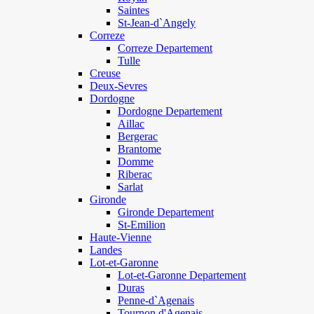
Saintes
St-Jean-d`Angely
Correze
Correze Departement
Tulle
Creuse
Deux-Sevres
Dordogne
Dordogne Departement
Aillac
Bergerac
Brantome
Domme
Riberac
Sarlat
Gironde
Gironde Departement
St-Emilion
Haute-Vienne
Landes
Lot-et-Garonne
Lot-et-Garonne Departement
Duras
Penne-d`Agenais
Tournon d'Agenais