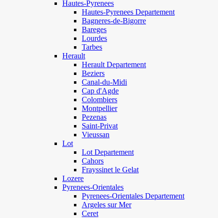
Hautes-Pyrenees
Hautes-Pyrenees Departement
Bagneres-de-Bigorre
Bareges
Lourdes
Tarbes
Herault
Herault Departement
Beziers
Canal-du-Midi
Cap d'Agde
Colombiers
Montpellier
Pezenas
Saint-Privat
Vieussan
Lot
Lot Departement
Cahors
Frayssinet le Gelat
Lozere
Pyrenees-Orientales
Pyrenees-Orientales Departement
Argeles sur Mer
Ceret