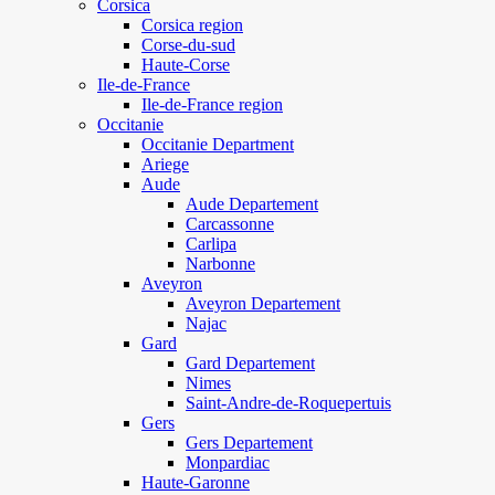
Corsica
Corsica region
Corse-du-sud
Haute-Corse
Ile-de-France
Ile-de-France region
Occitanie
Occitanie Department
Ariege
Aude
Aude Departement
Carcassonne
Carlipa
Narbonne
Aveyron
Aveyron Departement
Najac
Gard
Gard Departement
Nimes
Saint-Andre-de-Roquepertuis
Gers
Gers Departement
Monpardiac
Haute-Garonne