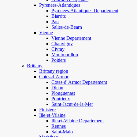
Pyrenees-Atlantiques
Pyrenees-Atlantiques Departement
Biarritz
Pau
Salies-de-Bearn
Vienne
Vienne Departement
Chauvigny
Civray
Montmorillon
Poitiers
Brittany
Brittany region
Cotes-d`Armor
Cotes-d' Armor Departement
Dinan
Plouguenast
Pontrieux
Saint-Jacut-de-la-Mer
Finistere
Ille-et-Vilaine
Ille-et-Vilaine Departement
Rennes
Saint-Malo