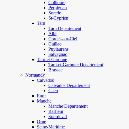
Collioure
Perpignan
Sorede
St-Cyprien
Tarn
Tarn Departement
Albi
Cordes-sur-Ciel
Gaillac
Puylaurens
Salvagnac
Tarn-et-Garonne
Tarn-et-Garonne Departement
Brassac
Normandy
Calvados
Calvados Departement
Caen
Eure
Manche
Manche Departement
Barfleur
Sourdeval
Orne
Seine-Maritime