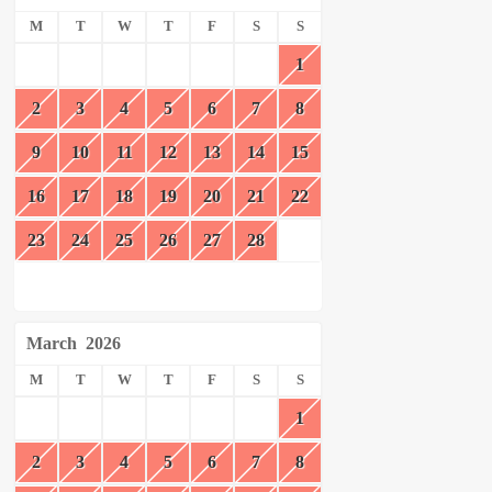
M
T
W
T
F
S
S
1
2
3
4
5
6
7
8
9
10
11
12
13
14
15
16
17
18
19
20
21
22
23
24
25
26
27
28
March
2026
M
T
W
T
F
S
S
1
2
3
4
5
6
7
8