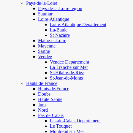
Pays-de-la-Loire
Pays-de-la-Loire region
Saumur
Loire-Atlantique
Loire-Atlantique Departement
La-Baule
St-Nazaire
Maine-et-Loire
Mayenne
Sarthe
Vendee
Vendee Departement
La-Tranche-sur-Mer
St-Hilaire-de-Riez
St-Jean-de-Monts
Hauts-de-France
Hauts-de-France
Doubs
Haute-Saone
Jura
Nord
Pas-de-Calais
Pas-de-Calais Departement
Le Touquet
Montreuil sur Mer