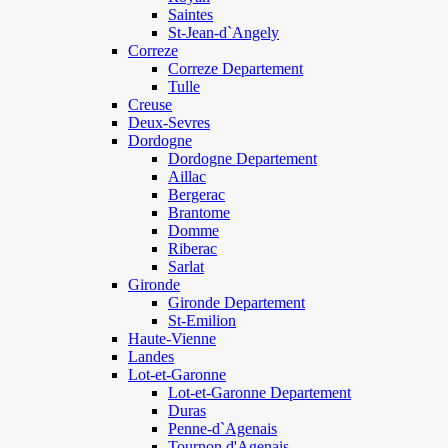
Saintes
St-Jean-d`Angely
Correze
Correze Departement
Tulle
Creuse
Deux-Sevres
Dordogne
Dordogne Departement
Aillac
Bergerac
Brantome
Domme
Riberac
Sarlat
Gironde
Gironde Departement
St-Emilion
Haute-Vienne
Landes
Lot-et-Garonne
Lot-et-Garonne Departement
Duras
Penne-d`Agenais
Tournon d'Agenais