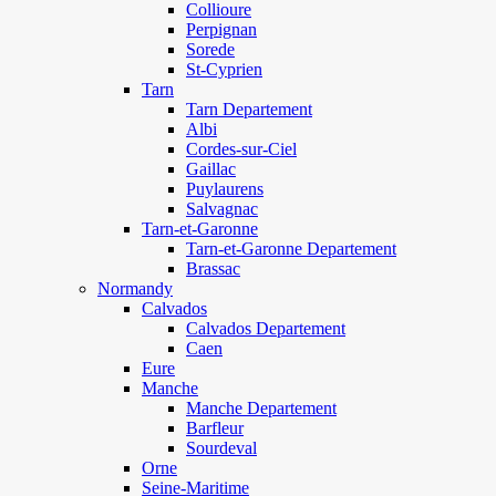
Collioure
Perpignan
Sorede
St-Cyprien
Tarn
Tarn Departement
Albi
Cordes-sur-Ciel
Gaillac
Puylaurens
Salvagnac
Tarn-et-Garonne
Tarn-et-Garonne Departement
Brassac
Normandy
Calvados
Calvados Departement
Caen
Eure
Manche
Manche Departement
Barfleur
Sourdeval
Orne
Seine-Maritime