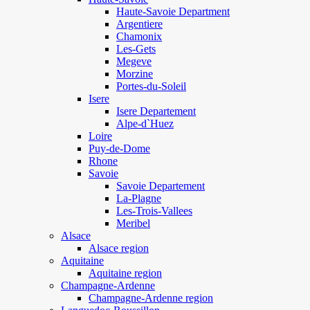
Haute-Savoie Department
Argentiere
Chamonix
Les-Gets
Megeve
Morzine
Portes-du-Soleil
Isere
Isere Departement
Alpe-d`Huez
Loire
Puy-de-Dome
Rhone
Savoie
Savoie Departement
La-Plagne
Les-Trois-Vallees
Meribel
Alsace
Alsace region
Aquitaine
Aquitaine region
Champagne-Ardenne
Champagne-Ardenne region