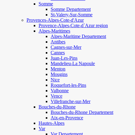
Somme
Somme Departement
St-Valery-Sur-Somme
Provences-Alpes-Cote-d'Azur
Provence-Alpes-Cote-d`Azur region
Alpes-Maritimes
Alpes-Maritime Departement
Antibes
Cagnes-sur-Mer
Cannes
Juan-Les-Pins
Mandelieu-La Napoule
Menton
Mougins
Nice
Roquefort-les-Pins
Valbonne
Vence
Villefranche-sur-Mer
Bouches-du-Rhone
Bouches-du-Rhone Departement
Aix-en-Provence
Hautes-Alpes
Var
Var Departement