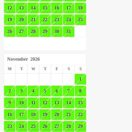
12
13
14
15
16
17
18
19
20
21
22
23
24
25
26
27
28
29
30
31
November
2026
M
T
W
T
F
S
S
1
2
3
4
5
6
7
8
9
10
11
12
13
14
15
16
17
18
19
20
21
22
23
24
25
26
27
28
29