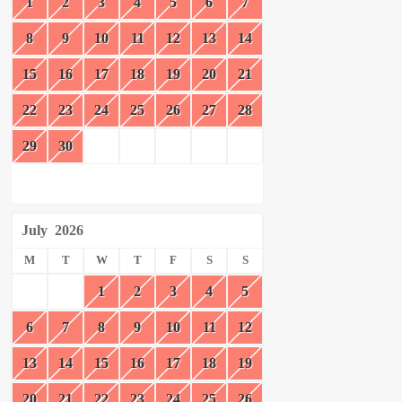
1
2
3
4
5
6
7
8
9
10
11
12
13
14
15
16
17
18
19
20
21
22
23
24
25
26
27
28
29
30
July
2026
M
T
W
T
F
S
S
1
2
3
4
5
6
7
8
9
10
11
12
13
14
15
16
17
18
19
20
21
22
23
24
25
26