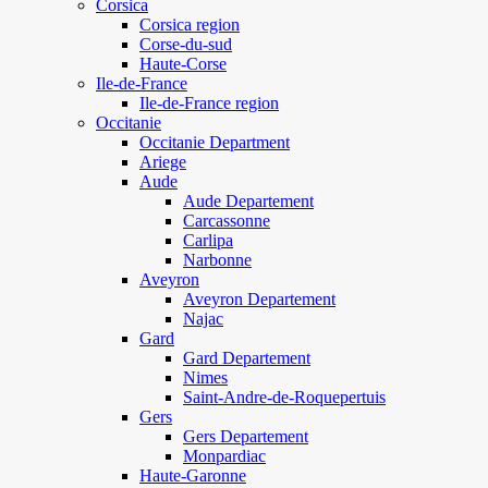
Corsica
Corsica region
Corse-du-sud
Haute-Corse
Ile-de-France
Ile-de-France region
Occitanie
Occitanie Department
Ariege
Aude
Aude Departement
Carcassonne
Carlipa
Narbonne
Aveyron
Aveyron Departement
Najac
Gard
Gard Departement
Nimes
Saint-Andre-de-Roquepertuis
Gers
Gers Departement
Monpardiac
Haute-Garonne