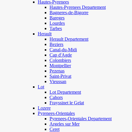
Hautes-Pyrenees
Hautes-Pyrenees Departement
Bagneres-de-Bigorre
Bareges
Lourdes
Tarbes
Herault
Herault Departement
Beziers
Canal-du-Midi
Cap d'Agde
Colombiers
Montpellier
Pezenas
Saint-Privat
Vieussan
Lot
Lot Departement
Cahors
Frayssinet le Gelat
Lozere
Pyrenees-Orientales
Pyrenees-Orientales Departement
Argeles sur Mer
Ceret