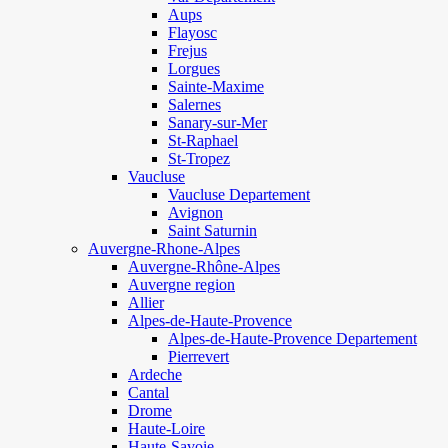
Aups
Flayosc
Frejus
Lorgues
Sainte-Maxime
Salernes
Sanary-sur-Mer
St-Raphael
St-Tropez
Vaucluse
Vaucluse Departement
Avignon
Saint Saturnin
Auvergne-Rhone-Alpes
Auvergne-Rhône-Alpes
Auvergne region
Allier
Alpes-de-Haute-Provence
Alpes-de-Haute-Provence Departement
Pierrevert
Ardeche
Cantal
Drome
Haute-Loire
Haute-Savoie