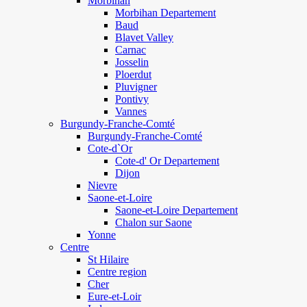
Morbihan
Morbihan Departement
Baud
Blavet Valley
Carnac
Josselin
Ploerdut
Pluvigner
Pontivy
Vannes
Burgundy-Franche-Comté
Burgundy-Franche-Comté
Cote-d`Or
Cote-d' Or Departement
Dijon
Nievre
Saone-et-Loire
Saone-et-Loire Departement
Chalon sur Saone
Yonne
Centre
St Hilaire
Centre region
Cher
Eure-et-Loir