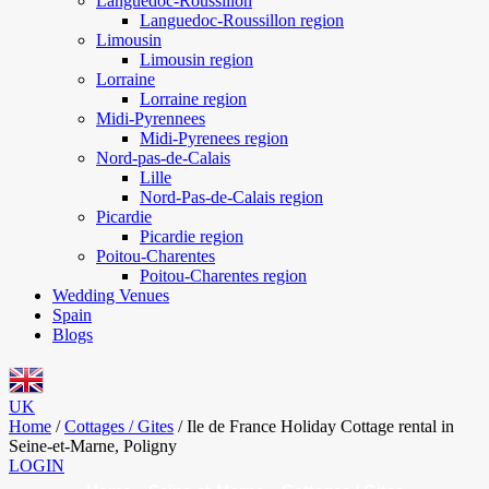
Languedoc-Roussillon
Languedoc-Roussillon region
Limousin
Limousin region
Lorraine
Lorraine region
Midi-Pyrennees
Midi-Pyrenees region
Nord-pas-de-Calais
Lille
Nord-Pas-de-Calais region
Picardie
Picardie region
Poitou-Charentes
Poitou-Charentes region
Wedding Venues
Spain
Blogs
UK
Home
/
Cottages / Gites
/
Ile de France Holiday Cottage rental in
Seine-et-Marne, Poligny
LOGIN