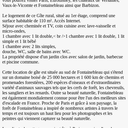
vous pourrez visiter Paris, Eurodisney, les châteaux de Versailles,
Vaux-le-Vicomte et Fontainebleau ainsi que Barbizon.
Le logement de ce Gîte rural, situé au 1er étage, comprend une
surface habitable de 110 m². Accès Internet.
Séjour avec cheminée et TV, coin cuisine avec lave-vaisselle et
micro-ondes,
1 chambre avec 1 lit double,< br />1 chambre avec 1 lit double, 1 lit
simple et 1 lit bébé
1 chambre avec 2 lits simples,
douche, WC, salle de bains avec WC.
La propriété dispose d'un jardin clos avec salon de jardin, barbecue
et piscine commune.
Cette location de gîte est située au sud de Fontainebleau qui s'étend
sur un domaine boisé de 25 000 hectares et 1 600 km de chemins et
promenades forestières, 200 espèces d'oiseaux et d'extraordinaires
variété d'animaux sauvages tels que les cerfs de forêt, les chevreuils,
les sangliers et les renards. Outre sa beauté naturelle, Fontainebleau
est également mondialement connue pour être l'un des meilleurs sites
d'escalade en France. Proche de Paris et grâce à son paysage, la
forêt de Fontainebleau a inspiré de nombreux artistes à travers le
temps et est toujours un haut lieu pour les photographes et les
peintres qui viennent capturer sa beauté naturelle.