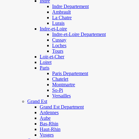
Indre
Indre Departement
Ambrault
La Chatre
Lurais
Indre-et-Loire
Indre-et-Loire Departement
Cussay
Loches
Tours
Loir-et-Cher
Loiret
Paris
Paris Departement
Chatelet
Montmartre
So-Pi
Versailles
Grand Est
Grand Est Department
Ardennes
Aube
Bas-Rhin
Haut-Rhin
Vosges