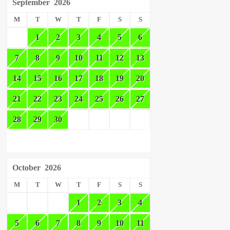
September
2026
M
T
W
T
F
S
S
1
2
3
4
5
6
7
8
9
10
11
12
13
14
15
16
17
18
19
20
21
22
23
24
25
26
27
28
29
30
October
2026
M
T
W
T
F
S
S
1
2
3
4
5
6
7
8
9
10
11