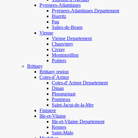
Pyrenees-Atlantiques
Pyrenees-Atlantiques Departement
Biarritz
Pau
Salies-de-Bearn
Vienne
Vienne Departement
Chauvigny
Civray
Montmorillon
Poitiers
Brittany
Brittany region
Cotes-d`Armor
Cotes-d' Armor Departement
Dinan
Plouguenast
Pontrieux
Saint-Jacut-de-la-Mer
Finistere
Ille-et-Vilaine
Ille-et-Vilaine Departement
Rennes
Saint-Malo