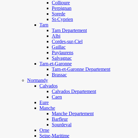
Collioure
Perpignan
Sorede
St-Cyprien
Tarn
Tarn Departement
Albi
Cordes-sur-Ciel
Gaillac
Puylaurens
Salvagnac
Tarn-et-Garonne
Tarn-et-Garonne Departement
Brassac
Normandy
Calvados
Calvados Departement
Caen
Eure
Manche
Manche Departement
Barfleur
Sourdeval
Orne
Seine-Maritime