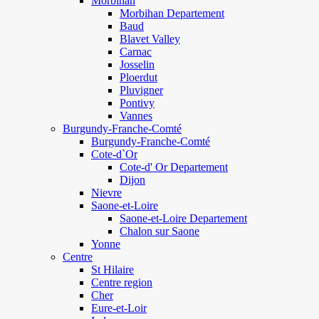
Morbihan
Morbihan Departement
Baud
Blavet Valley
Carnac
Josselin
Ploerdut
Pluvigner
Pontivy
Vannes
Burgundy-Franche-Comté
Burgundy-Franche-Comté
Cote-d`Or
Cote-d' Or Departement
Dijon
Nievre
Saone-et-Loire
Saone-et-Loire Departement
Chalon sur Saone
Yonne
Centre
St Hilaire
Centre region
Cher
Eure-et-Loir