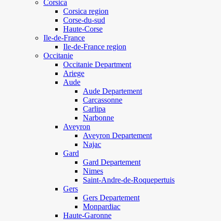
Corsica
Corsica region
Corse-du-sud
Haute-Corse
Ile-de-France
Ile-de-France region
Occitanie
Occitanie Department
Ariege
Aude
Aude Departement
Carcassonne
Carlipa
Narbonne
Aveyron
Aveyron Departement
Najac
Gard
Gard Departement
Nimes
Saint-Andre-de-Roquepertuis
Gers
Gers Departement
Monpardiac
Haute-Garonne