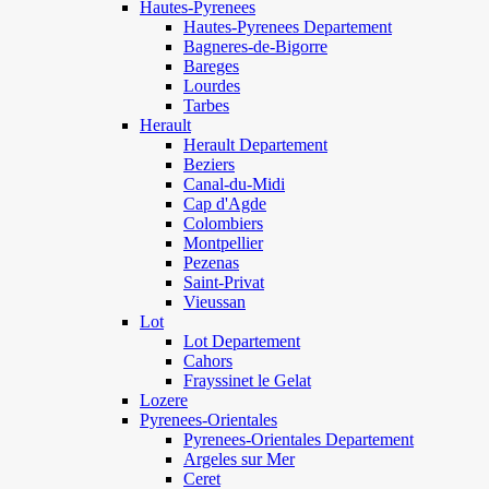
Hautes-Pyrenees
Hautes-Pyrenees Departement
Bagneres-de-Bigorre
Bareges
Lourdes
Tarbes
Herault
Herault Departement
Beziers
Canal-du-Midi
Cap d'Agde
Colombiers
Montpellier
Pezenas
Saint-Privat
Vieussan
Lot
Lot Departement
Cahors
Frayssinet le Gelat
Lozere
Pyrenees-Orientales
Pyrenees-Orientales Departement
Argeles sur Mer
Ceret