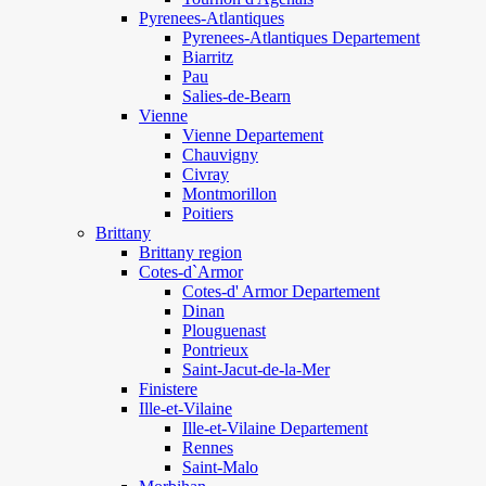
Pyrenees-Atlantiques
Pyrenees-Atlantiques Departement
Biarritz
Pau
Salies-de-Bearn
Vienne
Vienne Departement
Chauvigny
Civray
Montmorillon
Poitiers
Brittany
Brittany region
Cotes-d`Armor
Cotes-d' Armor Departement
Dinan
Plouguenast
Pontrieux
Saint-Jacut-de-la-Mer
Finistere
Ille-et-Vilaine
Ille-et-Vilaine Departement
Rennes
Saint-Malo