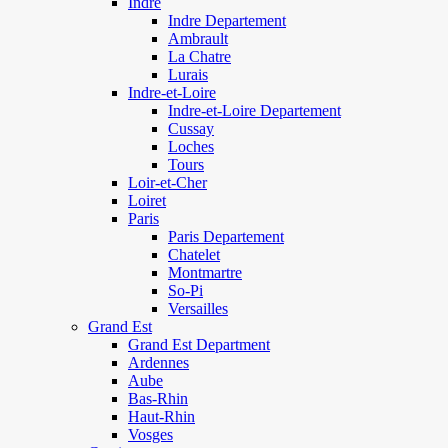
Indre
Indre Departement
Ambrault
La Chatre
Lurais
Indre-et-Loire
Indre-et-Loire Departement
Cussay
Loches
Tours
Loir-et-Cher
Loiret
Paris
Paris Departement
Chatelet
Montmartre
So-Pi
Versailles
Grand Est
Grand Est Department
Ardennes
Aube
Bas-Rhin
Haut-Rhin
Vosges