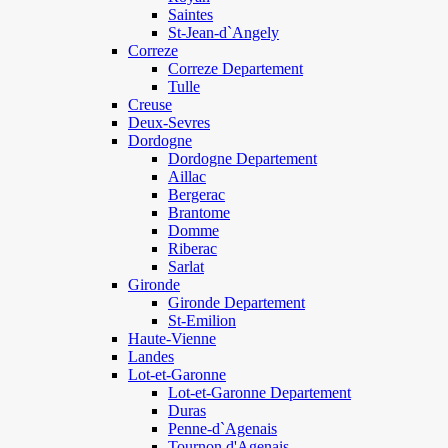
Saintes
St-Jean-d`Angely
Correze
Correze Departement
Tulle
Creuse
Deux-Sevres
Dordogne
Dordogne Departement
Aillac
Bergerac
Brantome
Domme
Riberac
Sarlat
Gironde
Gironde Departement
St-Emilion
Haute-Vienne
Landes
Lot-et-Garonne
Lot-et-Garonne Departement
Duras
Penne-d`Agenais
Tournon d'Agenais