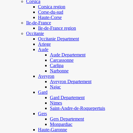
Corsica
Corsica region
Corse-du-sud
Haute-Corse
Ile-de-France
Ile-de-France region
Occitanie
Occitanie Department
Ariege
Aude
Aude Departement
Carcassonne
Carlipa
Narbonne
Aveyron
Aveyron Departement
Najac
Gard
Gard Departement
Nimes
Saint-Andre-de-Roquepertuis
Gers
Gers Departement
Monpardiac
Haute-Garonne