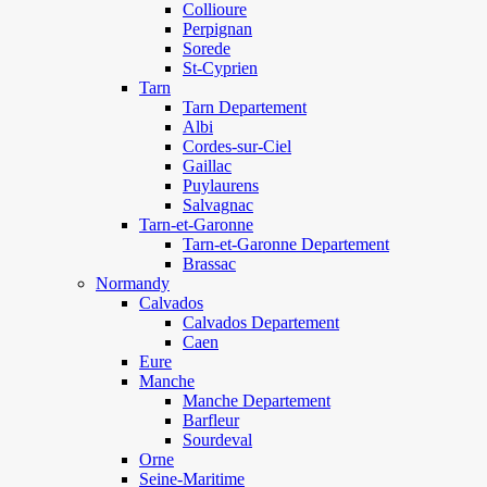
Collioure
Perpignan
Sorede
St-Cyprien
Tarn
Tarn Departement
Albi
Cordes-sur-Ciel
Gaillac
Puylaurens
Salvagnac
Tarn-et-Garonne
Tarn-et-Garonne Departement
Brassac
Normandy
Calvados
Calvados Departement
Caen
Eure
Manche
Manche Departement
Barfleur
Sourdeval
Orne
Seine-Maritime