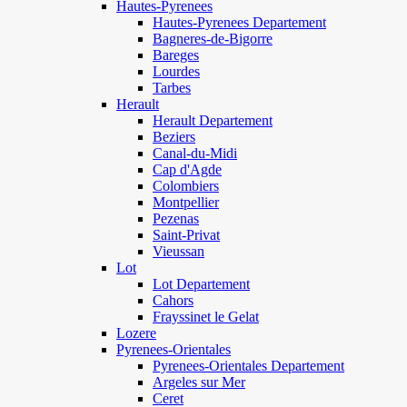
Hautes-Pyrenees
Hautes-Pyrenees Departement
Bagneres-de-Bigorre
Bareges
Lourdes
Tarbes
Herault
Herault Departement
Beziers
Canal-du-Midi
Cap d'Agde
Colombiers
Montpellier
Pezenas
Saint-Privat
Vieussan
Lot
Lot Departement
Cahors
Frayssinet le Gelat
Lozere
Pyrenees-Orientales
Pyrenees-Orientales Departement
Argeles sur Mer
Ceret