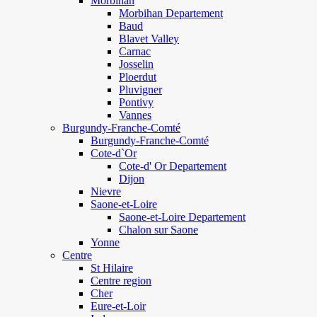
Morbihan
Morbihan Departement
Baud
Blavet Valley
Carnac
Josselin
Ploerdut
Pluvigner
Pontivy
Vannes
Burgundy-Franche-Comté
Burgundy-Franche-Comté
Cote-d`Or
Cote-d' Or Departement
Dijon
Nievre
Saone-et-Loire
Saone-et-Loire Departement
Chalon sur Saone
Yonne
Centre
St Hilaire
Centre region
Cher
Eure-et-Loir