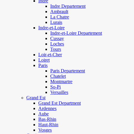
Indre
Indre Departement
Ambrault
La Chatre
Lurais
Indre-et-Loire
Indre-et-Loire Departement
Cussay
Loches
Tours
Loir-et-Cher
Loiret
Paris
Paris Departement
Chatelet
Montmartre
So-Pi
Versailles
Grand Est
Grand Est Department
Ardennes
Aube
Bas-Rhin
Haut-Rhin
Vosges