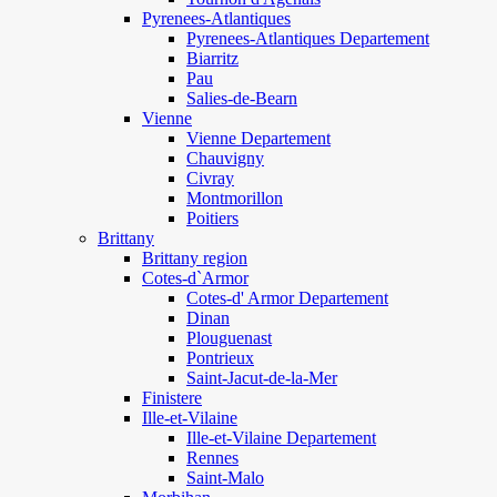
Pyrenees-Atlantiques
Pyrenees-Atlantiques Departement
Biarritz
Pau
Salies-de-Bearn
Vienne
Vienne Departement
Chauvigny
Civray
Montmorillon
Poitiers
Brittany
Brittany region
Cotes-d`Armor
Cotes-d' Armor Departement
Dinan
Plouguenast
Pontrieux
Saint-Jacut-de-la-Mer
Finistere
Ille-et-Vilaine
Ille-et-Vilaine Departement
Rennes
Saint-Malo