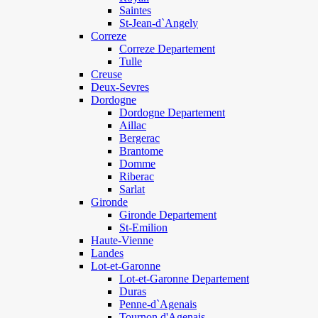
Saintes
St-Jean-d`Angely
Correze
Correze Departement
Tulle
Creuse
Deux-Sevres
Dordogne
Dordogne Departement
Aillac
Bergerac
Brantome
Domme
Riberac
Sarlat
Gironde
Gironde Departement
St-Emilion
Haute-Vienne
Landes
Lot-et-Garonne
Lot-et-Garonne Departement
Duras
Penne-d`Agenais
Tournon d'Agenais