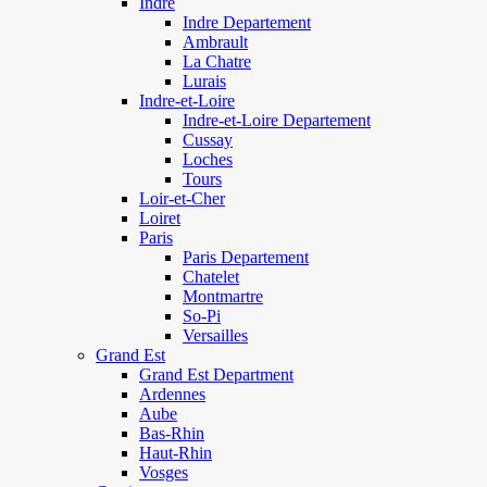
Indre
Indre Departement
Ambrault
La Chatre
Lurais
Indre-et-Loire
Indre-et-Loire Departement
Cussay
Loches
Tours
Loir-et-Cher
Loiret
Paris
Paris Departement
Chatelet
Montmartre
So-Pi
Versailles
Grand Est
Grand Est Department
Ardennes
Aube
Bas-Rhin
Haut-Rhin
Vosges