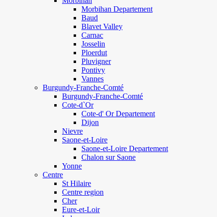
Morbihan
Morbihan Departement
Baud
Blavet Valley
Carnac
Josselin
Ploerdut
Pluvigner
Pontivy
Vannes
Burgundy-Franche-Comté
Burgundy-Franche-Comté
Cote-d`Or
Cote-d' Or Departement
Dijon
Nievre
Saone-et-Loire
Saone-et-Loire Departement
Chalon sur Saone
Yonne
Centre
St Hilaire
Centre region
Cher
Eure-et-Loir