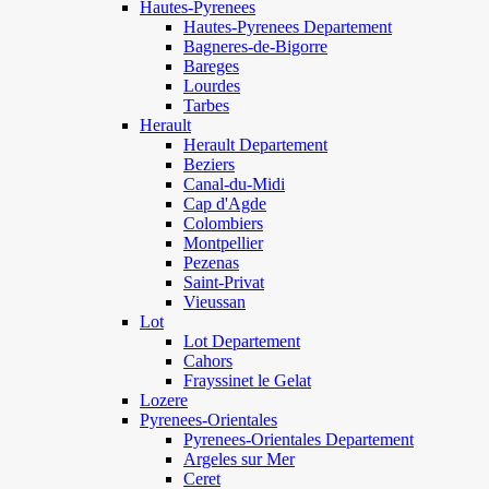
Hautes-Pyrenees
Hautes-Pyrenees Departement
Bagneres-de-Bigorre
Bareges
Lourdes
Tarbes
Herault
Herault Departement
Beziers
Canal-du-Midi
Cap d'Agde
Colombiers
Montpellier
Pezenas
Saint-Privat
Vieussan
Lot
Lot Departement
Cahors
Frayssinet le Gelat
Lozere
Pyrenees-Orientales
Pyrenees-Orientales Departement
Argeles sur Mer
Ceret