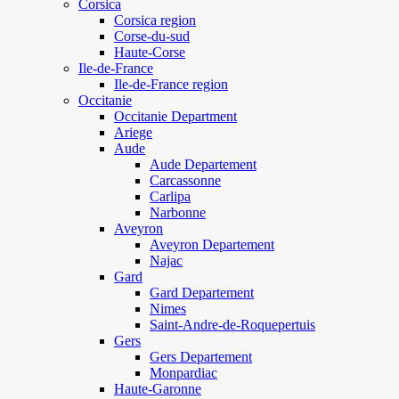
Corsica
Corsica region
Corse-du-sud
Haute-Corse
Ile-de-France
Ile-de-France region
Occitanie
Occitanie Department
Ariege
Aude
Aude Departement
Carcassonne
Carlipa
Narbonne
Aveyron
Aveyron Departement
Najac
Gard
Gard Departement
Nimes
Saint-Andre-de-Roquepertuis
Gers
Gers Departement
Monpardiac
Haute-Garonne