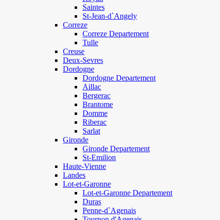
Saintes
St-Jean-d`Angely
Correze
Correze Departement
Tulle
Creuse
Deux-Sevres
Dordogne
Dordogne Departement
Aillac
Bergerac
Brantome
Domme
Riberac
Sarlat
Gironde
Gironde Departement
St-Emilion
Haute-Vienne
Landes
Lot-et-Garonne
Lot-et-Garonne Departement
Duras
Penne-d`Agenais
Tournon d'Agenais