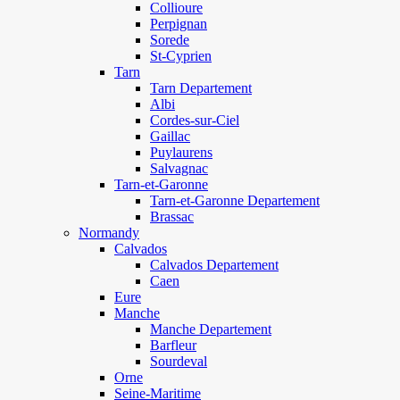
Collioure
Perpignan
Sorede
St-Cyprien
Tarn
Tarn Departement
Albi
Cordes-sur-Ciel
Gaillac
Puylaurens
Salvagnac
Tarn-et-Garonne
Tarn-et-Garonne Departement
Brassac
Normandy
Calvados
Calvados Departement
Caen
Eure
Manche
Manche Departement
Barfleur
Sourdeval
Orne
Seine-Maritime