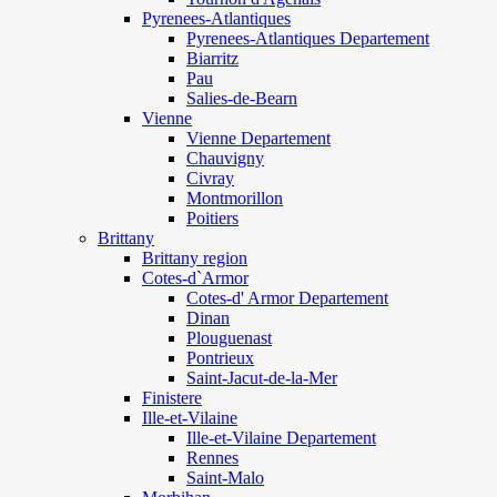
Pyrenees-Atlantiques
Pyrenees-Atlantiques Departement
Biarritz
Pau
Salies-de-Bearn
Vienne
Vienne Departement
Chauvigny
Civray
Montmorillon
Poitiers
Brittany
Brittany region
Cotes-d`Armor
Cotes-d' Armor Departement
Dinan
Plouguenast
Pontrieux
Saint-Jacut-de-la-Mer
Finistere
Ille-et-Vilaine
Ille-et-Vilaine Departement
Rennes
Saint-Malo