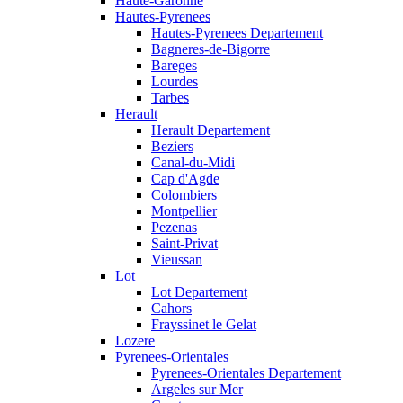
Haute-Garonne
Hautes-Pyrenees
Hautes-Pyrenees Departement
Bagneres-de-Bigorre
Bareges
Lourdes
Tarbes
Herault
Herault Departement
Beziers
Canal-du-Midi
Cap d'Agde
Colombiers
Montpellier
Pezenas
Saint-Privat
Vieussan
Lot
Lot Departement
Cahors
Frayssinet le Gelat
Lozere
Pyrenees-Orientales
Pyrenees-Orientales Departement
Argeles sur Mer