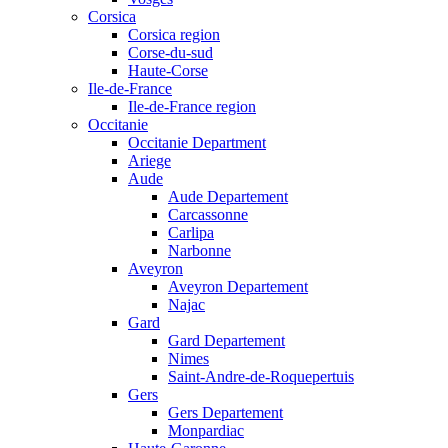
Corsica
Corsica region
Corse-du-sud
Haute-Corse
Ile-de-France
Ile-de-France region
Occitanie
Occitanie Department
Ariege
Aude
Aude Departement
Carcassonne
Carlipa
Narbonne
Aveyron
Aveyron Departement
Najac
Gard
Gard Departement
Nimes
Saint-Andre-de-Roquepertuis
Gers
Gers Departement
Monpardiac