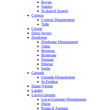
Royan
Saintes
St-Jean-d`Angely
Correze
Correze Departement
Tulle
Creuse
Deux-Sevres
Dordogne
Dordogne Departement
Aillac
Bergerac
Brantome
Domme
Riberac
Sarlat
Gironde
Gironde Departement
St-Emilion
Haute-Vienne
Landes
Lot-et-Garonne
Lot-et-Garonne Departement
Duras
Penne-d`Agenais