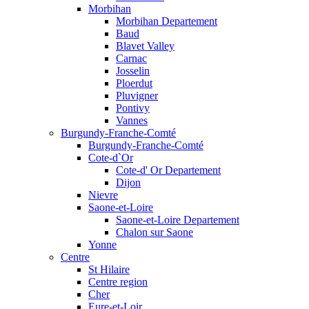
Morbihan
Morbihan Departement
Baud
Blavet Valley
Carnac
Josselin
Ploerdut
Pluvigner
Pontivy
Vannes
Burgundy-Franche-Comté
Burgundy-Franche-Comté
Cote-d`Or
Cote-d' Or Departement
Dijon
Nievre
Saone-et-Loire
Saone-et-Loire Departement
Chalon sur Saone
Yonne
Centre
St Hilaire
Centre region
Cher
Eure-et-Loir