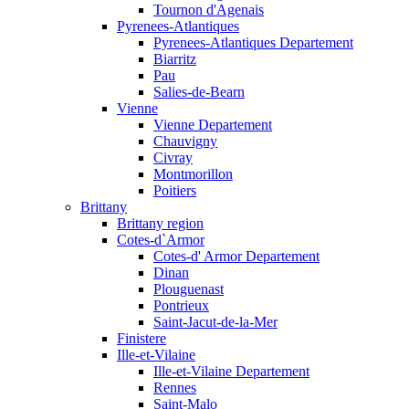
Tournon d'Agenais
Pyrenees-Atlantiques
Pyrenees-Atlantiques Departement
Biarritz
Pau
Salies-de-Bearn
Vienne
Vienne Departement
Chauvigny
Civray
Montmorillon
Poitiers
Brittany
Brittany region
Cotes-d`Armor
Cotes-d' Armor Departement
Dinan
Plouguenast
Pontrieux
Saint-Jacut-de-la-Mer
Finistere
Ille-et-Vilaine
Ille-et-Vilaine Departement
Rennes
Saint-Malo