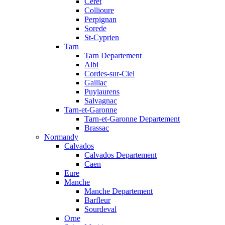
Ceret
Collioure
Perpignan
Sorede
St-Cyprien
Tarn
Tarn Departement
Albi
Cordes-sur-Ciel
Gaillac
Puylaurens
Salvagnac
Tarn-et-Garonne
Tarn-et-Garonne Departement
Brassac
Normandy
Calvados
Calvados Departement
Caen
Eure
Manche
Manche Departement
Barfleur
Sourdeval
Orne