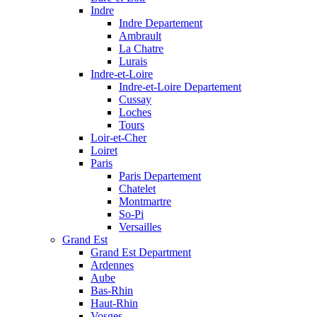
Indre
Indre Departement
Ambrault
La Chatre
Lurais
Indre-et-Loire
Indre-et-Loire Departement
Cussay
Loches
Tours
Loir-et-Cher
Loiret
Paris
Paris Departement
Chatelet
Montmartre
So-Pi
Versailles
Grand Est
Grand Est Department
Ardennes
Aube
Bas-Rhin
Haut-Rhin
Vosges