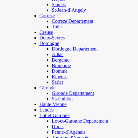
Saintes
St-Jean-d`Angely
Correze
Correze Departement
Tulle
Creuse
Deux-Sevres
Dordogne
Dordogne Departement
Aillac
Bergerac
Brantome
Domme
Riberac
Sarlat
Gironde
Gironde Departement
St-Emilion
Haute-Vienne
Landes
Lot-et-Garonne
Lot-et-Garonne Departement
Duras
Penne-d`Agenais
Tournon d'Agenais