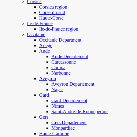
Corsica
Corsica region
Corse-du-sud
Haute-Corse
Ile-de-France
Ile-de-France region
Occitanie
Occitanie Department
Ariege
Aude
Aude Departement
Carcassonne
Carlipa
Narbonne
Aveyron
Aveyron Departement
Najac
Gard
Gard Departement
Nimes
Saint-Andre-de-Roquepertuis
Gers
Gers Departement
Monpardiac
Haute-Garonne