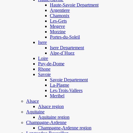
Haute-Savoie Department
Argentiere
Chamonix
Les-Gets
Megeve
Morzine
Portes-du-Soleil
Isere
Isere Departement
Alpe-d`Huez
Loire
Puy-de-Dome
Rhone
Savoie
Savoie Departement
La-Plagne
Les-Trois-Vallees
Meribel
Alsace
Alsace region
Aquitaine
Aquitaine region
Champagne-Ardenne
Champagne-Ardenne region