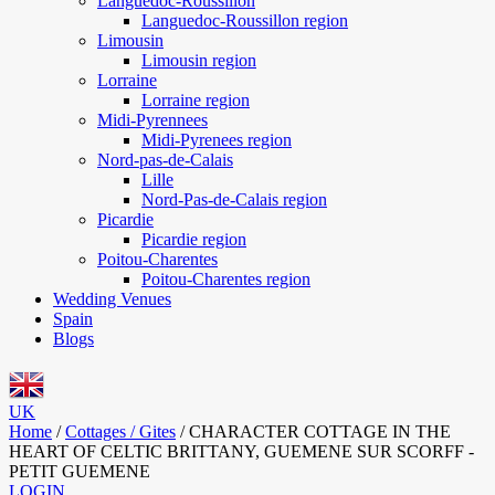
Languedoc-Roussillon
Languedoc-Roussillon region
Limousin
Limousin region
Lorraine
Lorraine region
Midi-Pyrennees
Midi-Pyrenees region
Nord-pas-de-Calais
Lille
Nord-Pas-de-Calais region
Picardie
Picardie region
Poitou-Charentes
Poitou-Charentes region
Wedding Venues
Spain
Blogs
UK
Home
/
Cottages / Gites
/
CHARACTER COTTAGE IN THE
HEART OF CELTIC BRITTANY, GUEMENE SUR SCORFF -
PETIT GUEMENE
LOGIN