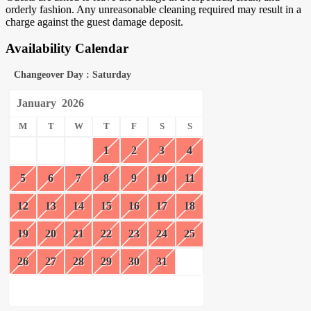
orderly fashion. Any unreasonable cleaning required may result in a
charge against the guest damage deposit.
Availability Calendar
Changeover Day : Saturday
January
2026
M
T
W
T
F
S
S
1
2
3
4
5
6
7
8
9
10
11
12
13
14
15
16
17
18
19
20
21
22
23
24
25
26
27
28
29
30
31