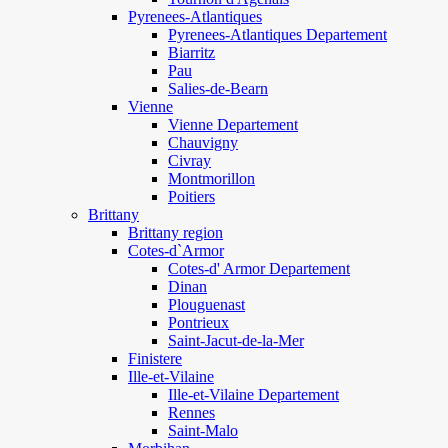
Pyrenees-Atlantiques
Pyrenees-Atlantiques Departement
Biarritz
Pau
Salies-de-Bearn
Vienne
Vienne Departement
Chauvigny
Civray
Montmorillon
Poitiers
Brittany
Brittany region
Cotes-d`Armor
Cotes-d' Armor Departement
Dinan
Plouguenast
Pontrieux
Saint-Jacut-de-la-Mer
Finistere
Ille-et-Vilaine
Ille-et-Vilaine Departement
Rennes
Saint-Malo