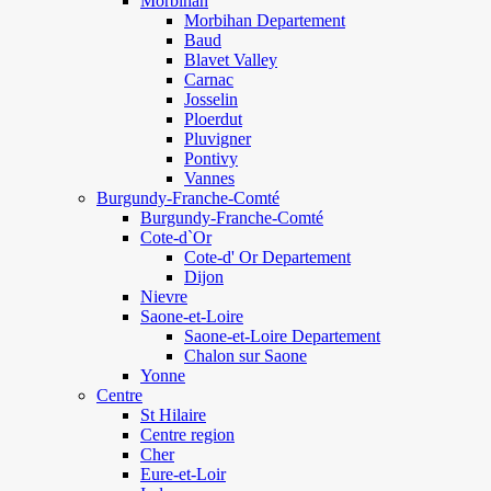
Morbihan
Morbihan Departement
Baud
Blavet Valley
Carnac
Josselin
Ploerdut
Pluvigner
Pontivy
Vannes
Burgundy-Franche-Comté
Burgundy-Franche-Comté
Cote-d`Or
Cote-d' Or Departement
Dijon
Nievre
Saone-et-Loire
Saone-et-Loire Departement
Chalon sur Saone
Yonne
Centre
St Hilaire
Centre region
Cher
Eure-et-Loir