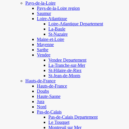
Pays-de-la-Loire
Pays-de-la-Loire region
Saumur
Loire-Atlantique
Loire-Atlantique Departement
La-Baule
St-Nazaire
Maine-et-Loire
Mayenne
Sarthe
Vendee
Vendee Departement
La-Tranche-sur-Mer
St-Hilaire-de-Riez
St-Jean-de-Monts
Hauts-de-France
Hauts-de-France
Doubs
Haute-Saone
Jura
Nord
Pas-de-Calais
Pas-de-Calais Departement
Le Touquet
Montreuil sur Mer