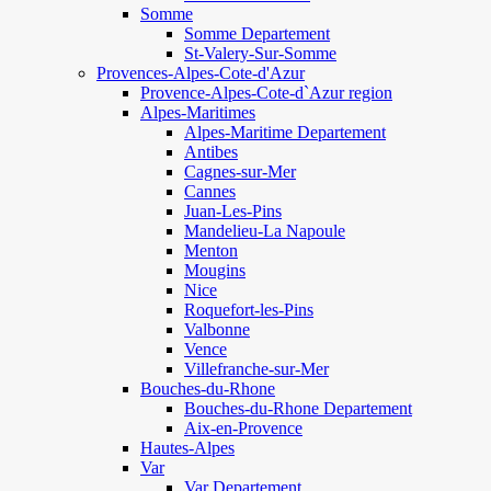
Somme
Somme Departement
St-Valery-Sur-Somme
Provences-Alpes-Cote-d'Azur
Provence-Alpes-Cote-d`Azur region
Alpes-Maritimes
Alpes-Maritime Departement
Antibes
Cagnes-sur-Mer
Cannes
Juan-Les-Pins
Mandelieu-La Napoule
Menton
Mougins
Nice
Roquefort-les-Pins
Valbonne
Vence
Villefranche-sur-Mer
Bouches-du-Rhone
Bouches-du-Rhone Departement
Aix-en-Provence
Hautes-Alpes
Var
Var Departement