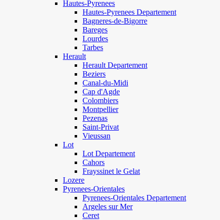
Hautes-Pyrenees
Hautes-Pyrenees Departement
Bagneres-de-Bigorre
Bareges
Lourdes
Tarbes
Herault
Herault Departement
Beziers
Canal-du-Midi
Cap d'Agde
Colombiers
Montpellier
Pezenas
Saint-Privat
Vieussan
Lot
Lot Departement
Cahors
Frayssinet le Gelat
Lozere
Pyrenees-Orientales
Pyrenees-Orientales Departement
Argeles sur Mer
Ceret