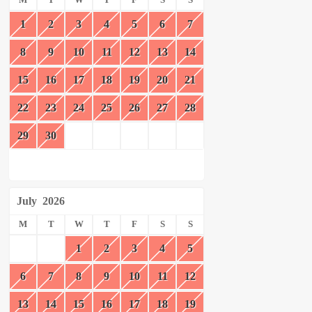
M
T
W
T
F
S
S
1
2
3
4
5
6
7
8
9
10
11
12
13
14
15
16
17
18
19
20
21
22
23
24
25
26
27
28
29
30
July
2026
M
T
W
T
F
S
S
1
2
3
4
5
6
7
8
9
10
11
12
13
14
15
16
17
18
19