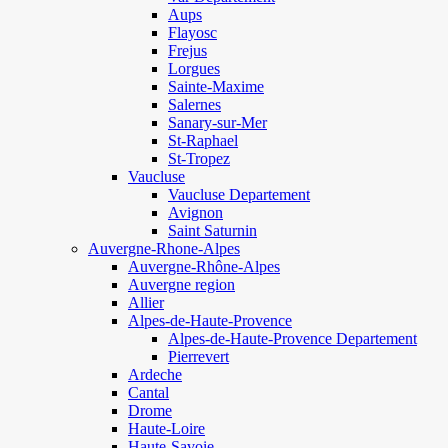
Aups
Flayosc
Frejus
Lorgues
Sainte-Maxime
Salernes
Sanary-sur-Mer
St-Raphael
St-Tropez
Vaucluse
Vaucluse Departement
Avignon
Saint Saturnin
Auvergne-Rhone-Alpes
Auvergne-Rhône-Alpes
Auvergne region
Allier
Alpes-de-Haute-Provence
Alpes-de-Haute-Provence Departement
Pierrevert
Ardeche
Cantal
Drome
Haute-Loire
Haute-Savoie