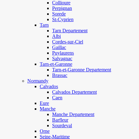
Collioure
Perpignan
Sorede
St-Cyprien
Tarn
Tarn Departement
Albi
Cordes-sur-Ciel
Gaillac
Puylaurens
Salvagnac
Tarn-et-Garonne
Tarn-et-Garonne Departement
Brassac
Normandy
Calvados
Calvados Departement
Caen
Eure
Manche
Manche Departement
Barfleur
Sourdeval
Orne
Seine-Maritime