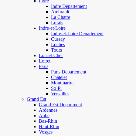
Indre
Indre Departement
Ambrault
La Chatre
Lurais
Indre-et-Loire
Indre-et-Loire Departement
Cussay
Loches
Tours
Loir-et-Cher
Loiret
Paris
Paris Departement
Chatelet
Montmartre
So-Pi
Versailles
Grand Est
Grand Est Department
Ardennes
Aube
Bas-Rhin
Haut-Rhin
Vosges