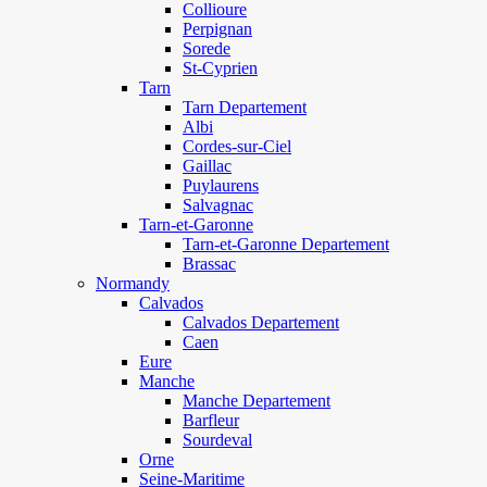
Collioure
Perpignan
Sorede
St-Cyprien
Tarn
Tarn Departement
Albi
Cordes-sur-Ciel
Gaillac
Puylaurens
Salvagnac
Tarn-et-Garonne
Tarn-et-Garonne Departement
Brassac
Normandy
Calvados
Calvados Departement
Caen
Eure
Manche
Manche Departement
Barfleur
Sourdeval
Orne
Seine-Maritime