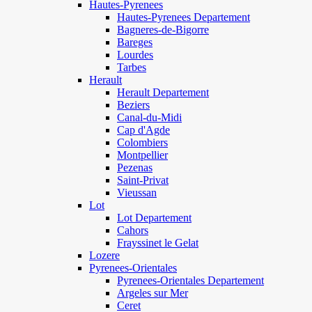
Hautes-Pyrenees
Hautes-Pyrenees Departement
Bagneres-de-Bigorre
Bareges
Lourdes
Tarbes
Herault
Herault Departement
Beziers
Canal-du-Midi
Cap d'Agde
Colombiers
Montpellier
Pezenas
Saint-Privat
Vieussan
Lot
Lot Departement
Cahors
Frayssinet le Gelat
Lozere
Pyrenees-Orientales
Pyrenees-Orientales Departement
Argeles sur Mer
Ceret