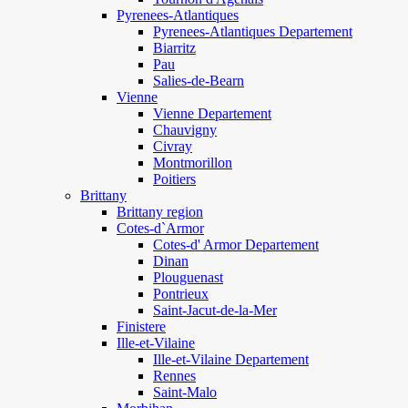
Pyrenees-Atlantiques
Pyrenees-Atlantiques Departement
Biarritz
Pau
Salies-de-Bearn
Vienne
Vienne Departement
Chauvigny
Civray
Montmorillon
Poitiers
Brittany
Brittany region
Cotes-d`Armor
Cotes-d' Armor Departement
Dinan
Plouguenast
Pontrieux
Saint-Jacut-de-la-Mer
Finistere
Ille-et-Vilaine
Ille-et-Vilaine Departement
Rennes
Saint-Malo