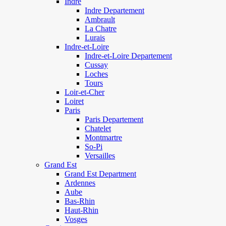
Indre
Indre Departement
Ambrault
La Chatre
Lurais
Indre-et-Loire
Indre-et-Loire Departement
Cussay
Loches
Tours
Loir-et-Cher
Loiret
Paris
Paris Departement
Chatelet
Montmartre
So-Pi
Versailles
Grand Est
Grand Est Department
Ardennes
Aube
Bas-Rhin
Haut-Rhin
Vosges