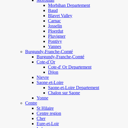
Morbihan
Morbihan Departement
Baud
Blavet Valley
Carnac
Josselin
Ploerdut
Pluvigner
Pontivy
Vannes
Burgundy-Franche-Comté
Burgundy-Franche-Comté
Cote-d`Or
Cote-d' Or Departement
Dijon
Nievre
Saone-et-Loire
Saone-et-Loire Departement
Chalon sur Saone
Yonne
Centre
St Hilaire
Centre region
Cher
Eure-et-Loir