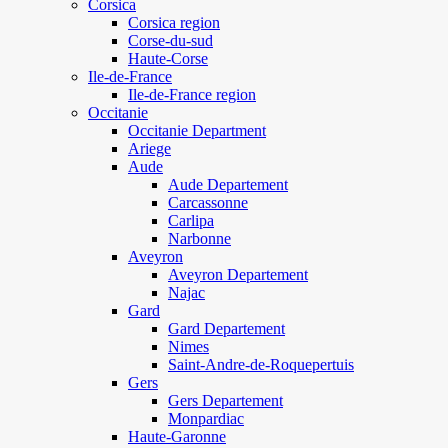
Corsica
Corsica region
Corse-du-sud
Haute-Corse
Ile-de-France
Ile-de-France region
Occitanie
Occitanie Department
Ariege
Aude
Aude Departement
Carcassonne
Carlipa
Narbonne
Aveyron
Aveyron Departement
Najac
Gard
Gard Departement
Nimes
Saint-Andre-de-Roquepertuis
Gers
Gers Departement
Monpardiac
Haute-Garonne