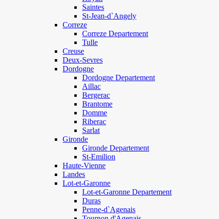
Saintes
St-Jean-d`Angely
Correze
Correze Departement
Tulle
Creuse
Deux-Sevres
Dordogne
Dordogne Departement
Aillac
Bergerac
Brantome
Domme
Riberac
Sarlat
Gironde
Gironde Departement
St-Emilion
Haute-Vienne
Landes
Lot-et-Garonne
Lot-et-Garonne Departement
Duras
Penne-d`Agenais
Tournon d'Agenais