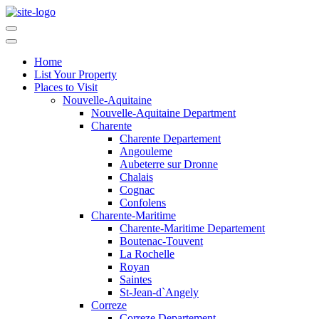
Home
List Your Property
Places to Visit
Nouvelle-Aquitaine
Nouvelle-Aquitaine Department
Charente
Charente Departement
Angouleme
Aubeterre sur Dronne
Chalais
Cognac
Confolens
Charente-Maritime
Charente-Maritime Departement
Boutenac-Touvent
La Rochelle
Royan
Saintes
St-Jean-d`Angely
Correze
Correze Departement