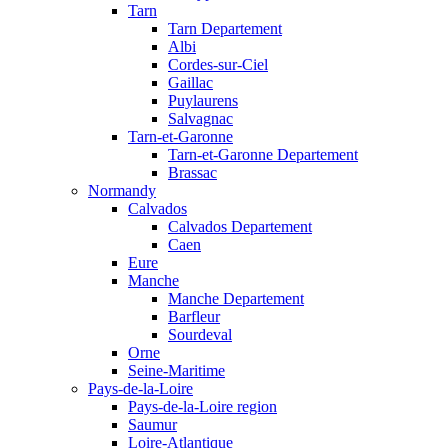
Tarn
Tarn Departement
Albi
Cordes-sur-Ciel
Gaillac
Puylaurens
Salvagnac
Tarn-et-Garonne
Tarn-et-Garonne Departement
Brassac
Normandy
Calvados
Calvados Departement
Caen
Eure
Manche
Manche Departement
Barfleur
Sourdeval
Orne
Seine-Maritime
Pays-de-la-Loire
Pays-de-la-Loire region
Saumur
Loire-Atlantique