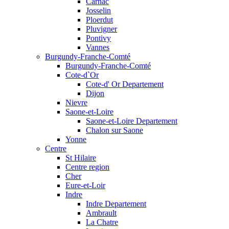
Carnac
Josselin
Ploerdut
Pluvigner
Pontivy
Vannes
Burgundy-Franche-Comté
Burgundy-Franche-Comté
Cote-d`Or
Cote-d' Or Departement
Dijon
Nievre
Saone-et-Loire
Saone-et-Loire Departement
Chalon sur Saone
Yonne
Centre
St Hilaire
Centre region
Cher
Eure-et-Loir
Indre
Indre Departement
Ambrault
La Chatre