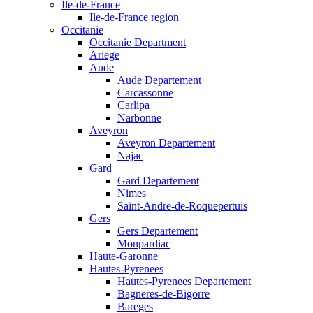
Ile-de-France
Ile-de-France region
Occitanie
Occitanie Department
Ariege
Aude
Aude Departement
Carcassonne
Carlipa
Narbonne
Aveyron
Aveyron Departement
Najac
Gard
Gard Departement
Nimes
Saint-Andre-de-Roquepertuis
Gers
Gers Departement
Monpardiac
Haute-Garonne
Hautes-Pyrenees
Hautes-Pyrenees Departement
Bagneres-de-Bigorre
Bareges