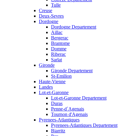
Tulle
Creuse
Deux-Sevres
Dordogne
Dordogne Departement
Aillac
Bergerac
Brantome
Domme
Riberac
Sarlat
Gironde
Gironde Departement
St-Emilion
Haute-Vienne
Landes
Lot-et-Garonne
Lot-et-Garonne Departement
Duras
Penne-d`Agenais
Tournon d'Agenais
Pyrenees-Atlantiques
Pyrenees-Atlantiques Departement
Biarritz