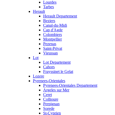
Lourdes
Tarbes
Herault
Herault Departement
Beziers
Canal-du-Midi
Cap d'Agde
Colombiers
Montpellier
Pezenas
Saint-Privat
Vieussan
Lot
Lot Departement
Cahors
Frayssinet le Gelat
Lozere
Pyrenees-Orientales
Pyrenees-Orientales Departement
Argeles sur Mer
Ceret
Collioure
Perpignan
Sorede
St-Cyprien