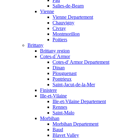
Pau
Salies-de-Bearn
Vienne
Vienne Departement
Chauvigny
Civray
Montmorillon
Poitiers
Brittany
Brittany region
Cotes-d`Armor
Cotes-d' Armor Departement
Dinan
Plouguenast
Pontrieux
Saint-Jacut-de-la-Mer
Finistere
Ille-et-Vilaine
Ille-et-Vilaine Departement
Rennes
Saint-Malo
Morbihan
Morbihan Departement
Baud
Blavet Valley