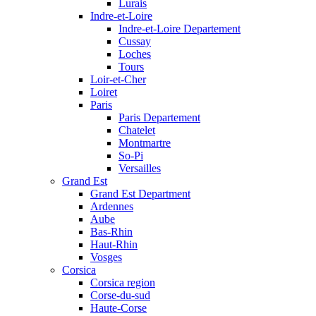
Lurais
Indre-et-Loire
Indre-et-Loire Departement
Cussay
Loches
Tours
Loir-et-Cher
Loiret
Paris
Paris Departement
Chatelet
Montmartre
So-Pi
Versailles
Grand Est
Grand Est Department
Ardennes
Aube
Bas-Rhin
Haut-Rhin
Vosges
Corsica
Corsica region
Corse-du-sud
Haute-Corse