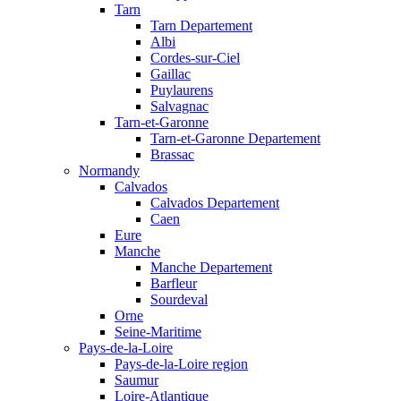
Tarn
Tarn Departement
Albi
Cordes-sur-Ciel
Gaillac
Puylaurens
Salvagnac
Tarn-et-Garonne
Tarn-et-Garonne Departement
Brassac
Normandy
Calvados
Calvados Departement
Caen
Eure
Manche
Manche Departement
Barfleur
Sourdeval
Orne
Seine-Maritime
Pays-de-la-Loire
Pays-de-la-Loire region
Saumur
Loire-Atlantique