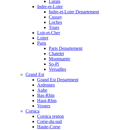
Lurais
Indre-et-Loire
Indre-et-Loire Departement
Cussay
Loches
Tours
Loir-et-Cher
Loiret
Paris
Paris Departement
Chatelet
Montmartre
So-Pi
Versailles
Grand Est
Grand Est Department
Ardennes
Aube
Bas-Rhin
Haut-Rhin
Vosges
Corsica
Corsica region
Corse-du-sud
Haute-Corse