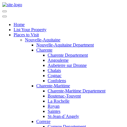
Home
List Your Property
Places to Visit
Nouvelle-Aquitaine
Nouvelle-Aquitaine Department
Charente
Charente Departement
Angouleme
Aubeterre sur Dronne
Chalais
Cognac
Confolens
Charente-Maritime
Charente-Maritime Departement
Boutenac-Touvent
La Rochelle
Royan
Saintes
St-Jean-d`Angely
Correze
Correze Departement