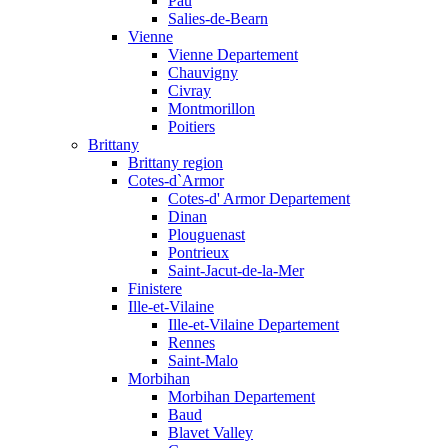
Pau
Salies-de-Bearn
Vienne
Vienne Departement
Chauvigny
Civray
Montmorillon
Poitiers
Brittany
Brittany region
Cotes-d`Armor
Cotes-d' Armor Departement
Dinan
Plouguenast
Pontrieux
Saint-Jacut-de-la-Mer
Finistere
Ille-et-Vilaine
Ille-et-Vilaine Departement
Rennes
Saint-Malo
Morbihan
Morbihan Departement
Baud
Blavet Valley