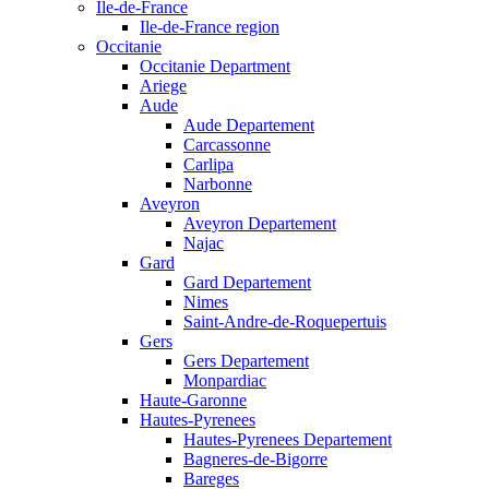
Ile-de-France
Ile-de-France region
Occitanie
Occitanie Department
Ariege
Aude
Aude Departement
Carcassonne
Carlipa
Narbonne
Aveyron
Aveyron Departement
Najac
Gard
Gard Departement
Nimes
Saint-Andre-de-Roquepertuis
Gers
Gers Departement
Monpardiac
Haute-Garonne
Hautes-Pyrenees
Hautes-Pyrenees Departement
Bagneres-de-Bigorre
Bareges