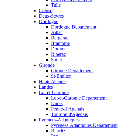
Tulle
Creuse
Deux-Sevres
Dordogne
Dordogne Departement
Aillac
Bergerac
Brantome
Domme
Riberac
Sarlat
Gironde
Gironde Departement
St-Emilion
Haute-Vienne
Landes
Lot-et-Garonne
Lot-et-Garonne Departement
Duras
Penne-d`Agenais
Tournon d'Agenais
Pyrenees-Atlantiques
Pyrenees-Atlantiques Departement
Biarritz