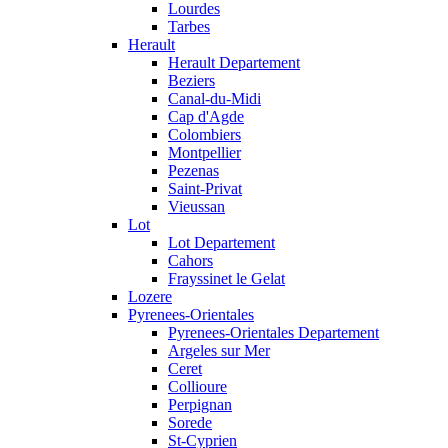
Lourdes
Tarbes
Herault
Herault Departement
Beziers
Canal-du-Midi
Cap d'Agde
Colombiers
Montpellier
Pezenas
Saint-Privat
Vieussan
Lot
Lot Departement
Cahors
Frayssinet le Gelat
Lozere
Pyrenees-Orientales
Pyrenees-Orientales Departement
Argeles sur Mer
Ceret
Collioure
Perpignan
Sorede
St-Cyprien