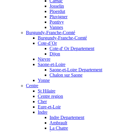
Carnac
Josselin
Ploerdut
Pluvigner
Pontivy
Vannes
Burgundy-Franche-Comté
Burgundy-Franche-Comté
Cote-d`Or
Cote-d' Or Departement
Dijon
Nievre
Saone-et-Loire
Saone-et-Loire Departement
Chalon sur Saone
Yonne
Centre
St Hilaire
Centre region
Cher
Eure-et-Loir
Indre
Indre Departement
Ambrault
La Chatre