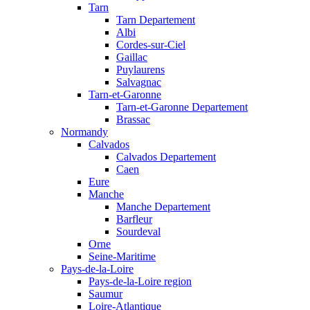
Tarn
Tarn Departement
Albi
Cordes-sur-Ciel
Gaillac
Puylaurens
Salvagnac
Tarn-et-Garonne
Tarn-et-Garonne Departement
Brassac
Normandy
Calvados
Calvados Departement
Caen
Eure
Manche
Manche Departement
Barfleur
Sourdeval
Orne
Seine-Maritime
Pays-de-la-Loire
Pays-de-la-Loire region
Saumur
Loire-Atlantique