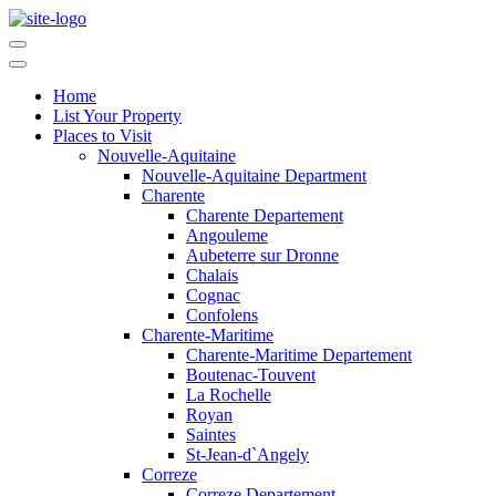
Home
List Your Property
Places to Visit
Nouvelle-Aquitaine
Nouvelle-Aquitaine Department
Charente
Charente Departement
Angouleme
Aubeterre sur Dronne
Chalais
Cognac
Confolens
Charente-Maritime
Charente-Maritime Departement
Boutenac-Touvent
La Rochelle
Royan
Saintes
St-Jean-d`Angely
Correze
Correze Departement