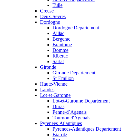
Tulle
Creuse
Deux-Sevres
Dordogne
Dordogne Departement
Aillac
Bergerac
Brantome
Domme
Riberac
Sarlat
Gironde
Gironde Departement
St-Emilion
Haute-Vienne
Landes
Lot-et-Garonne
Lot-et-Garonne Departement
Duras
Penne-d`Agenais
Tournon d'Agenais
Pyrenees-Atlantiques
Pyrenees-Atlantiques Departement
Biarritz