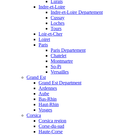
Lurais
Indre-et-Loire
Indre-et-Loire Departement
Cussay
Loches
Tours
Loir-et-Cher
Loiret
Paris
Paris Departement
Chatelet
Montmartre
So-Pi
Versailles
Grand Est
Grand Est Department
Ardennes
Aube
Bas-Rhin
Haut-Rhin
Vosges
Corsica
Corsica region
Corse-du-sud
Haute-Corse