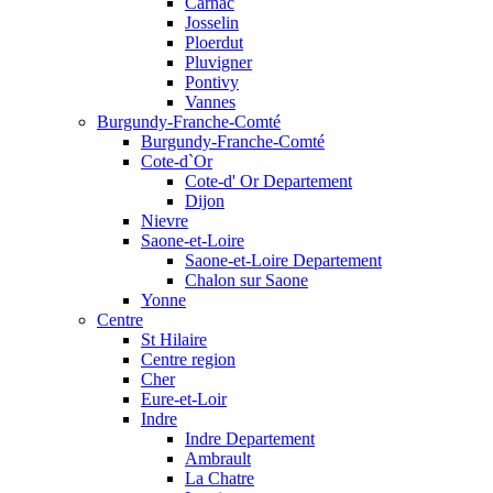
Carnac
Josselin
Ploerdut
Pluvigner
Pontivy
Vannes
Burgundy-Franche-Comté
Burgundy-Franche-Comté
Cote-d`Or
Cote-d' Or Departement
Dijon
Nievre
Saone-et-Loire
Saone-et-Loire Departement
Chalon sur Saone
Yonne
Centre
St Hilaire
Centre region
Cher
Eure-et-Loir
Indre
Indre Departement
Ambrault
La Chatre