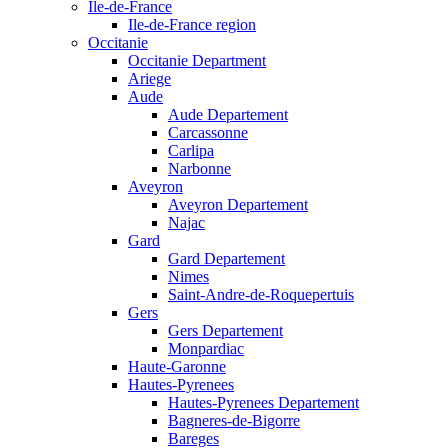
Ile-de-France
Ile-de-France region
Occitanie
Occitanie Department
Ariege
Aude
Aude Departement
Carcassonne
Carlipa
Narbonne
Aveyron
Aveyron Departement
Najac
Gard
Gard Departement
Nimes
Saint-Andre-de-Roquepertuis
Gers
Gers Departement
Monpardiac
Haute-Garonne
Hautes-Pyrenees
Hautes-Pyrenees Departement
Bagneres-de-Bigorre
Bareges