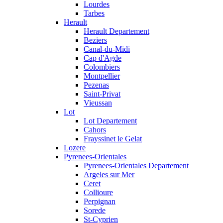
Lourdes
Tarbes
Herault
Herault Departement
Beziers
Canal-du-Midi
Cap d'Agde
Colombiers
Montpellier
Pezenas
Saint-Privat
Vieussan
Lot
Lot Departement
Cahors
Frayssinet le Gelat
Lozere
Pyrenees-Orientales
Pyrenees-Orientales Departement
Argeles sur Mer
Ceret
Collioure
Perpignan
Sorede
St-Cyprien