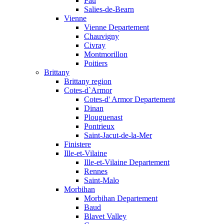
Pau
Salies-de-Bearn
Vienne
Vienne Departement
Chauvigny
Civray
Montmorillon
Poitiers
Brittany
Brittany region
Cotes-d`Armor
Cotes-d' Armor Departement
Dinan
Plouguenast
Pontrieux
Saint-Jacut-de-la-Mer
Finistere
Ille-et-Vilaine
Ille-et-Vilaine Departement
Rennes
Saint-Malo
Morbihan
Morbihan Departement
Baud
Blavet Valley