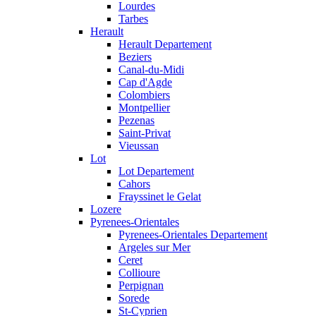
Lourdes
Tarbes
Herault
Herault Departement
Beziers
Canal-du-Midi
Cap d'Agde
Colombiers
Montpellier
Pezenas
Saint-Privat
Vieussan
Lot
Lot Departement
Cahors
Frayssinet le Gelat
Lozere
Pyrenees-Orientales
Pyrenees-Orientales Departement
Argeles sur Mer
Ceret
Collioure
Perpignan
Sorede
St-Cyprien