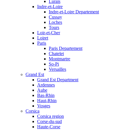
Lurais
Indre-et-Loire
Indre-et-Loire Departement
Cussay
Loches
Tours
Loir-et-Cher
Loiret
Paris
Paris Departement
Chatelet
Montmartre
So-Pi
Versailles
Grand Est
Grand Est Department
Ardennes
Aube
Bas-Rhin
Haut-Rhin
Vosges
Corsica
Corsica region
Corse-du-sud
Haute-Corse