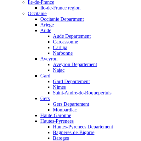
Ile-de-France
Ile-de-France region
Occitanie
Occitanie Department
Ariege
Aude
Aude Departement
Carcassonne
Carlipa
Narbonne
Aveyron
Aveyron Departement
Najac
Gard
Gard Departement
Nimes
Saint-Andre-de-Roquepertuis
Gers
Gers Departement
Monpardiac
Haute-Garonne
Hautes-Pyrenees
Hautes-Pyrenees Departement
Bagneres-de-Bigorre
Bareges