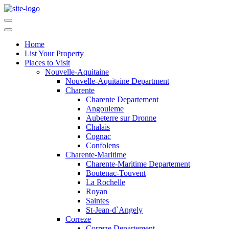
Home
List Your Property
Places to Visit
Nouvelle-Aquitaine
Nouvelle-Aquitaine Department
Charente
Charente Departement
Angouleme
Aubeterre sur Dronne
Chalais
Cognac
Confolens
Charente-Maritime
Charente-Maritime Departement
Boutenac-Touvent
La Rochelle
Royan
Saintes
St-Jean-d`Angely
Correze
Correze Departement