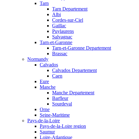
Tarn
Tarn Departement
Albi
Cordes-sur-Ciel
Gaillac
Puylaurens
Salvagnac
Tarn-et-Garonne
Tarn-et-Garonne Departement
Brassac
Normandy
Calvados
Calvados Departement
Caen
Eure
Manche
Manche Departement
Barfleur
Sourdeval
Orne
Seine-Maritime
Pays-de-la-Loire
Pays-de-la-Loire region
Saumur
Loire-Atlantique