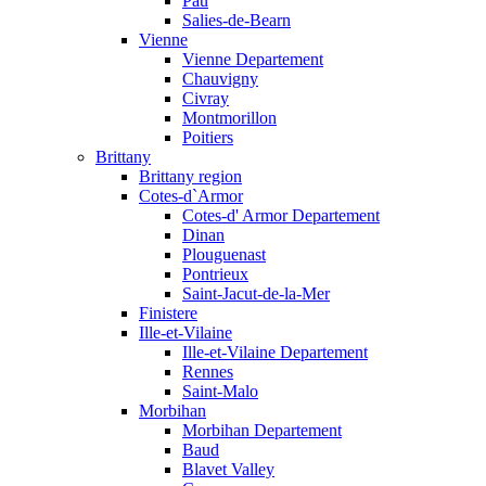
Pau
Salies-de-Bearn
Vienne
Vienne Departement
Chauvigny
Civray
Montmorillon
Poitiers
Brittany
Brittany region
Cotes-d`Armor
Cotes-d' Armor Departement
Dinan
Plouguenast
Pontrieux
Saint-Jacut-de-la-Mer
Finistere
Ille-et-Vilaine
Ille-et-Vilaine Departement
Rennes
Saint-Malo
Morbihan
Morbihan Departement
Baud
Blavet Valley