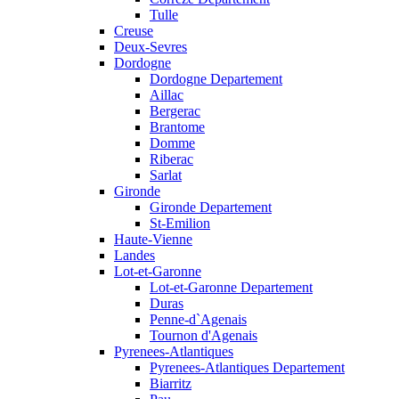
Tulle
Creuse
Deux-Sevres
Dordogne
Dordogne Departement
Aillac
Bergerac
Brantome
Domme
Riberac
Sarlat
Gironde
Gironde Departement
St-Emilion
Haute-Vienne
Landes
Lot-et-Garonne
Lot-et-Garonne Departement
Duras
Penne-d`Agenais
Tournon d'Agenais
Pyrenees-Atlantiques
Pyrenees-Atlantiques Departement
Biarritz