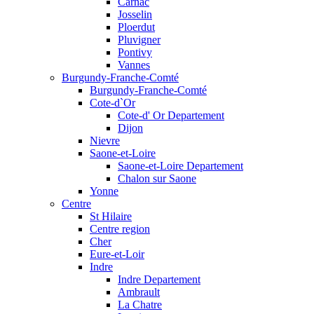
Carnac
Josselin
Ploerdut
Pluvigner
Pontivy
Vannes
Burgundy-Franche-Comté
Burgundy-Franche-Comté
Cote-d`Or
Cote-d' Or Departement
Dijon
Nievre
Saone-et-Loire
Saone-et-Loire Departement
Chalon sur Saone
Yonne
Centre
St Hilaire
Centre region
Cher
Eure-et-Loir
Indre
Indre Departement
Ambrault
La Chatre