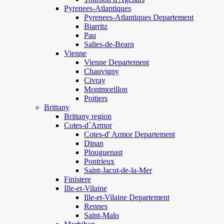
Pyrenees-Atlantiques
Pyrenees-Atlantiques Departement
Biarritz
Pau
Salies-de-Bearn
Vienne
Vienne Departement
Chauvigny
Civray
Montmorillon
Poitiers
Brittany
Brittany region
Cotes-d`Armor
Cotes-d' Armor Departement
Dinan
Plouguenast
Pontrieux
Saint-Jacut-de-la-Mer
Finistere
Ille-et-Vilaine
Ille-et-Vilaine Departement
Rennes
Saint-Malo