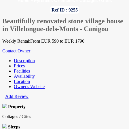
Home
»
Pyrenees-Orientales
»
Cottages / Gites
Ref ID : 9255
Beautifully renovated stone village house
in Villelongue-dels-Monts - Canigou
Weekly Rental:From EUR 590 to EUR 1790
Contact Owner
Description
Prices
Facilities
Availability
Location
Owner's Website
Add Review
Property
Cottages / Gites
Sleeps