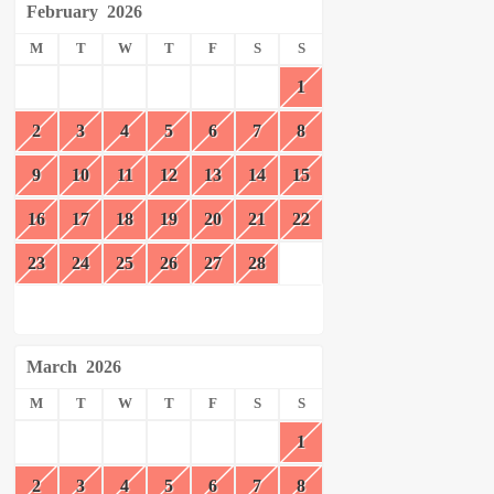
February
2026
M
T
W
T
F
S
S
1
2
3
4
5
6
7
8
9
10
11
12
13
14
15
16
17
18
19
20
21
22
23
24
25
26
27
28
March
2026
M
T
W
T
F
S
S
1
2
3
4
5
6
7
8