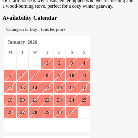
Our farmhouse is well-insulated, equipped with electric heating and
a wood-burning stove, perfect for a cozy winter getaway.
Availability Calendar
Changeover Day : tous les jours
January
2026
M
T
W
T
F
S
S
1
2
3
4
5
6
7
8
9
10
11
12
13
14
15
16
17
18
19
20
21
22
23
24
25
26
27
28
29
30
31