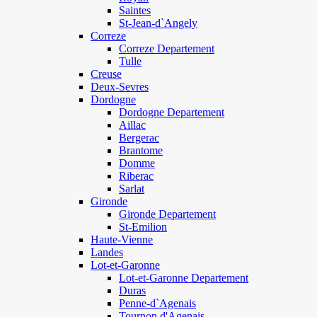
Saintes
St-Jean-d`Angely
Correze
Correze Departement
Tulle
Creuse
Deux-Sevres
Dordogne
Dordogne Departement
Aillac
Bergerac
Brantome
Domme
Riberac
Sarlat
Gironde
Gironde Departement
St-Emilion
Haute-Vienne
Landes
Lot-et-Garonne
Lot-et-Garonne Departement
Duras
Penne-d`Agenais
Tournon d'Agenais