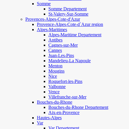
Somme
Somme Departement
St-Valery-Sur-Somme
Provences-Alpes-Cote-d'Azur
Provence-Alpes-Cote-d`Azur region
Alpes-Maritimes
Alpes-Maritime Departement
Antibes
Cagnes-sur-Mer
Cannes
Juan-Les-Pins
Mandelieu-La Napoule
Menton
Mougins
Nice
Roquefort-les-Pins
Valbonne
Vence
Villefranche-sur-Mer
Bouches-du-Rhone
Bouches-du-Rhone Departement
Aix-en-Provence
Hautes-Alpes
Var
Var Departement