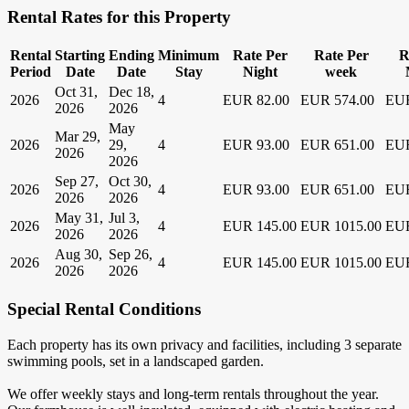
Rental Rates for this Property
Rental
Starting
Ending
Minimum
Rate Per
Rate Per
R
Period
Date
Date
Stay
Night
week
Oct 31,
Dec 18,
2026
4
EUR 82.00
EUR 574.00
EUR
2026
2026
May
Mar 29,
2026
29,
4
EUR 93.00
EUR 651.00
EUR
2026
2026
Sep 27,
Oct 30,
2026
4
EUR 93.00
EUR 651.00
EUR
2026
2026
May 31,
Jul 3,
2026
4
EUR 145.00
EUR 1015.00
EUR
2026
2026
Aug 30,
Sep 26,
2026
4
EUR 145.00
EUR 1015.00
EUR
2026
2026
Special Rental Conditions
Each property has its own privacy and facilities, including 3 separate
swimming pools, set in a landscaped garden.
We offer weekly stays and long-term rentals throughout the year.