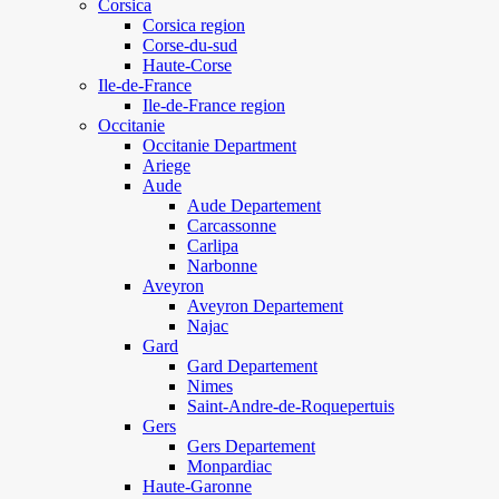
Corsica
Corsica region
Corse-du-sud
Haute-Corse
Ile-de-France
Ile-de-France region
Occitanie
Occitanie Department
Ariege
Aude
Aude Departement
Carcassonne
Carlipa
Narbonne
Aveyron
Aveyron Departement
Najac
Gard
Gard Departement
Nimes
Saint-Andre-de-Roquepertuis
Gers
Gers Departement
Monpardiac
Haute-Garonne