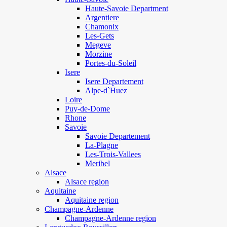
Haute-Savoie Department
Argentiere
Chamonix
Les-Gets
Megeve
Morzine
Portes-du-Soleil
Isere
Isere Departement
Alpe-d`Huez
Loire
Puy-de-Dome
Rhone
Savoie
Savoie Departement
La-Plagne
Les-Trois-Vallees
Meribel
Alsace
Alsace region
Aquitaine
Aquitaine region
Champagne-Ardenne
Champagne-Ardenne region