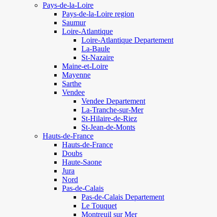
Pays-de-la-Loire
Pays-de-la-Loire region
Saumur
Loire-Atlantique
Loire-Atlantique Departement
La-Baule
St-Nazaire
Maine-et-Loire
Mayenne
Sarthe
Vendee
Vendee Departement
La-Tranche-sur-Mer
St-Hilaire-de-Riez
St-Jean-de-Monts
Hauts-de-France
Hauts-de-France
Doubs
Haute-Saone
Jura
Nord
Pas-de-Calais
Pas-de-Calais Departement
Le Touquet
Montreuil sur Mer