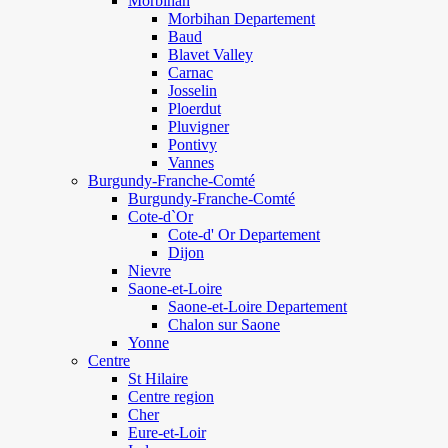
Morbihan
Morbihan Departement
Baud
Blavet Valley
Carnac
Josselin
Ploerdut
Pluvigner
Pontivy
Vannes
Burgundy-Franche-Comté
Burgundy-Franche-Comté
Cote-d`Or
Cote-d' Or Departement
Dijon
Nievre
Saone-et-Loire
Saone-et-Loire Departement
Chalon sur Saone
Yonne
Centre
St Hilaire
Centre region
Cher
Eure-et-Loir