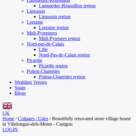
Languedoc-Roussillon
Languedoc-Roussillon region
Limousin
Limousin region
Lorraine
Lorraine region
Midi-Pyrennees
Midi-Pyrenees region
Nord-pas-de-Calais
Lille
Nord-Pas-de-Calais region
Picardie
Picardie region
Poitou-Charentes
Poitou-Charentes region
Wedding Venues
Spain
Blogs
UK
Home
/
Cottages / Gites
/
Beautifully renovated stone village house
in Villelongue-dels-Monts - Canigou
LOGIN