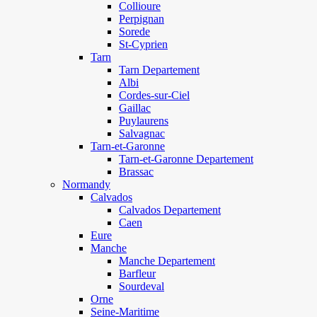
Collioure
Perpignan
Sorede
St-Cyprien
Tarn
Tarn Departement
Albi
Cordes-sur-Ciel
Gaillac
Puylaurens
Salvagnac
Tarn-et-Garonne
Tarn-et-Garonne Departement
Brassac
Normandy
Calvados
Calvados Departement
Caen
Eure
Manche
Manche Departement
Barfleur
Sourdeval
Orne
Seine-Maritime