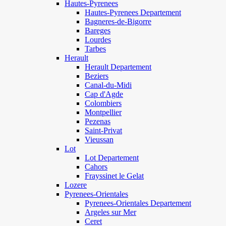
Hautes-Pyrenees
Hautes-Pyrenees Departement
Bagneres-de-Bigorre
Bareges
Lourdes
Tarbes
Herault
Herault Departement
Beziers
Canal-du-Midi
Cap d'Agde
Colombiers
Montpellier
Pezenas
Saint-Privat
Vieussan
Lot
Lot Departement
Cahors
Frayssinet le Gelat
Lozere
Pyrenees-Orientales
Pyrenees-Orientales Departement
Argeles sur Mer
Ceret