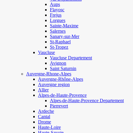
Aups
Flayosc
Frejus
Lorgues
Sainte-Maxime
Salernes
Sanary-sur-Mer
St-Raphael
St-Tropez
Vaucluse
Vaucluse Departement
Avignon
Saint Saturnin
Auvergne-Rhone-Alpes
Auvergne-Rhône-Alpes
Auvergne region
Allier
Alpes-de-Haute-Provence
Alpes-de-Haute-Provence Departement
Pierrevert
Ardeche
Cantal
Drome
Haute-Loire
Haute-Savoie