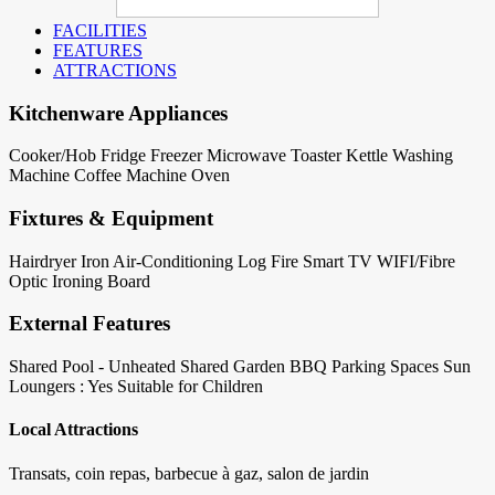
FACILITIES
FEATURES
ATTRACTIONS
Kitchenware Appliances
Cooker/Hob
Fridge
Freezer
Microwave
Toaster
Kettle
Washing
Machine
Coffee Machine
Oven
Fixtures & Equipment
Hairdryer
Iron
Air-Conditioning
Log Fire
Smart TV
WIFI/Fibre
Optic
Ironing Board
External Features
Shared Pool - Unheated
Shared Garden
BBQ
Parking Spaces
Sun
Loungers : Yes
Suitable for Children
Local Attractions
Transats, coin repas, barbecue à gaz, salon de jardin