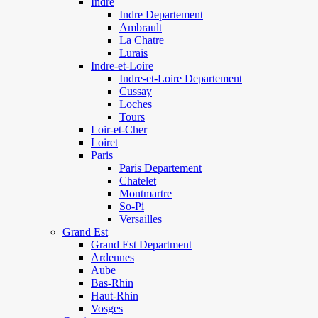
Indre
Indre Departement
Ambrault
La Chatre
Lurais
Indre-et-Loire
Indre-et-Loire Departement
Cussay
Loches
Tours
Loir-et-Cher
Loiret
Paris
Paris Departement
Chatelet
Montmartre
So-Pi
Versailles
Grand Est
Grand Est Department
Ardennes
Aube
Bas-Rhin
Haut-Rhin
Vosges