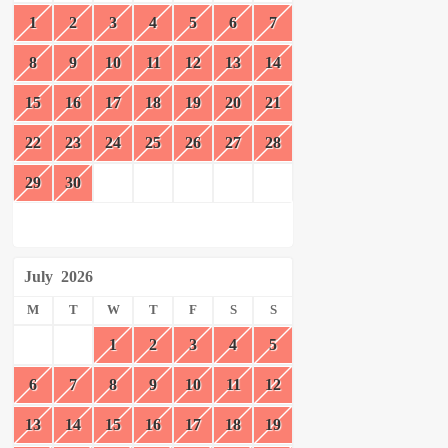
1
2
3
4
5
6
7
8
9
10
11
12
13
14
15
16
17
18
19
20
21
22
23
24
25
26
27
28
29
30
July
2026
M
T
W
T
F
S
S
1
2
3
4
5
6
7
8
9
10
11
12
13
14
15
16
17
18
19