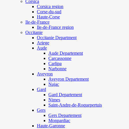
Corsica
Corsica region
Corse-du-sud
Haute-Corse
Ile-de-France
Ile-de-France region
Occitanie
Occitanie Department
Ariege
Aude
Aude Departement
Carcassonne
Carlipa
Narbonne
Aveyron
Aveyron Departement
Najac
Gard
Gard Departement
Nimes
Saint-Andre-de-Roquepertuis
Gers
Gers Departement
Monpardiac
Haute-Garonne