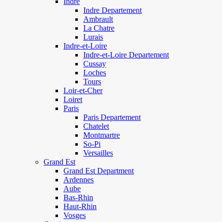
Indre
Indre Departement
Ambrault
La Chatre
Lurais
Indre-et-Loire
Indre-et-Loire Departement
Cussay
Loches
Tours
Loir-et-Cher
Loiret
Paris
Paris Departement
Chatelet
Montmartre
So-Pi
Versailles
Grand Est
Grand Est Department
Ardennes
Aube
Bas-Rhin
Haut-Rhin
Vosges