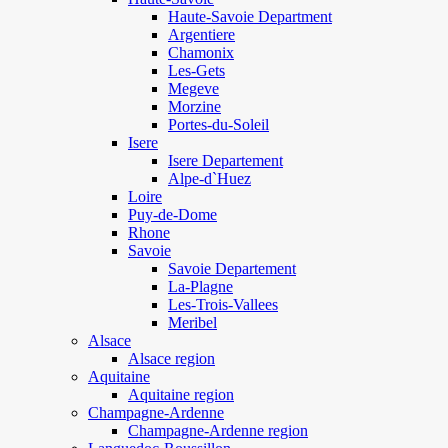
Haute-Savoie Department
Argentiere
Chamonix
Les-Gets
Megeve
Morzine
Portes-du-Soleil
Isere
Isere Departement
Alpe-d`Huez
Loire
Puy-de-Dome
Rhone
Savoie
Savoie Departement
La-Plagne
Les-Trois-Vallees
Meribel
Alsace
Alsace region
Aquitaine
Aquitaine region
Champagne-Ardenne
Champagne-Ardenne region