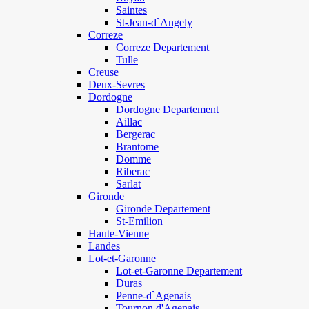
Saintes
St-Jean-d`Angely
Correze
Correze Departement
Tulle
Creuse
Deux-Sevres
Dordogne
Dordogne Departement
Aillac
Bergerac
Brantome
Domme
Riberac
Sarlat
Gironde
Gironde Departement
St-Emilion
Haute-Vienne
Landes
Lot-et-Garonne
Lot-et-Garonne Departement
Duras
Penne-d`Agenais
Tournon d'Agenais