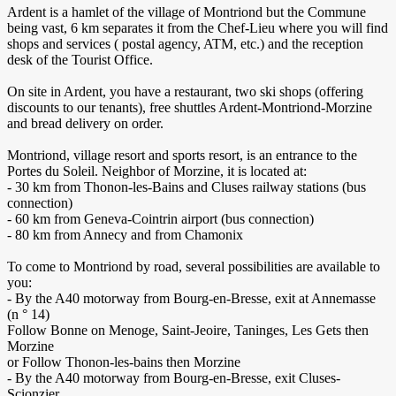
Ardent is a hamlet of the village of Montriond but the Commune
being vast, 6 km separates it from the Chef-Lieu where you will find
shops and services ( postal agency, ATM, etc.) and the reception
desk of the Tourist Office.
On site in Ardent, you have a restaurant, two ski shops (offering
discounts to our tenants), free shuttles Ardent-Montriond-Morzine
and bread delivery on order.
Montriond, village resort and sports resort, is an entrance to the
Portes du Soleil. Neighbor of Morzine, it is located at:
- 30 km from Thonon-les-Bains and Cluses railway stations (bus
connection)
- 60 km from Geneva-Cointrin airport (bus connection)
- 80 km from Annecy and from Chamonix
To come to Montriond by road, several possibilities are available to
you:
- By the A40 motorway from Bourg-en-Bresse, exit at Annemasse
(n ° 14)
Follow Bonne on Menoge, Saint-Jeoire, Taninges, Les Gets then
Morzine
or Follow Thonon-les-bains then Morzine
- By the A40 motorway from Bourg-en-Bresse, exit Cluses-
Scionzier