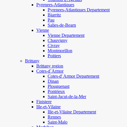
Pyrenees-Atlantiques
Pyrenees-Atlantiques Departement
Biarritz
Pau
Salies-de-Bearn
Vienne
Vienne Departement
Chauvigny
Civray
Montmorillon
Poitiers
Brittany
Brittany region
Cotes-d`Armor
Cotes-d' Armor Departement
Dinan
Plouguenast
Pontrieux
Saint-Jacut-de-la-Mer
Finistere
Ille-et-Vilaine
Ille-et-Vilaine Departement
Rennes
Saint-Malo