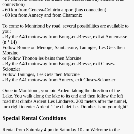
connection)
- 60 km from Geneva-Cointrin airport (bus connection)
- 80 km from Annecy and from Chamonix
To come to Montriond by road, several possibilities are available to
you:
- By the A40 motorway from Bourg-en-Bresse, exit at Annemasse
(n ° 14)
Follow Bonne on Menoge, Saint-Jeoire, Taninges, Les Gets then
Morzine
or Follow Thonon-les-bains then Morzine
- By the A40 motorway from Bourg-en-Bresse, exit Cluses-
Scionzier
Follow Taninges, Les Gets then Morzine
- By the A41 motorway from Annecy, exit Cluses-Scionzier
Once in Montriond, you join Ardent taking the direction of the
Lake. You walk along the lake to its end and then follow the left
road that climbs Ardent-Les Lindarets. 200 meters after the tunnel,
turn right to enter Ardent. The chalet Les Dombes is on your right!
Special Rental Conditions
Rental from Saturday 4 pm to Saturday 10 am Welcome to the