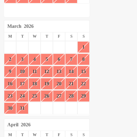
March
2026
M
T
W
T
F
S
S
1
2
3
4
5
6
7
8
9
10
11
12
13
14
15
16
17
18
19
20
21
22
23
24
25
26
27
28
29
30
31
April
2026
M
T
W
T
F
S
S