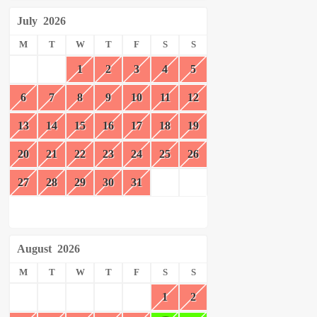
July
2026
M
T
W
T
F
S
S
1
2
3
4
5
6
7
8
9
10
11
12
13
14
15
16
17
18
19
20
21
22
23
24
25
26
27
28
29
30
31
August
2026
M
T
W
T
F
S
S
1
2