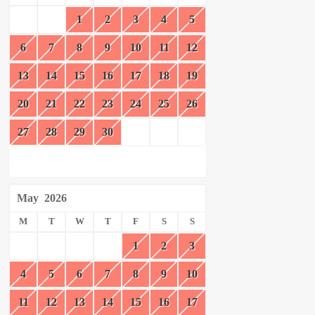
1
2
3
4
5
6
7
8
9
10
11
12
13
14
15
16
17
18
19
20
21
22
23
24
25
26
27
28
29
30
May
2026
M
T
W
T
F
S
S
1
2
3
4
5
6
7
8
9
10
11
12
13
14
15
16
17