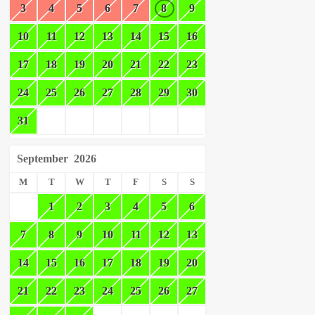
3
4
5
6
7
8
9
10
11
12
13
14
15
16
17
18
19
20
21
22
23
24
25
26
27
28
29
30
31
September
2026
M
T
W
T
F
S
S
1
2
3
4
5
6
7
8
9
10
11
12
13
14
15
16
17
18
19
20
21
22
23
24
25
26
27