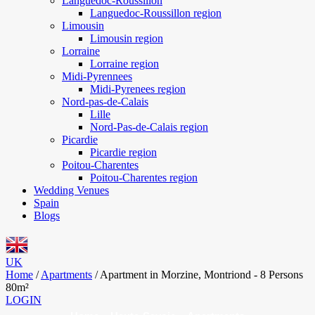
Languedoc-Roussillon
Languedoc-Roussillon region
Limousin
Limousin region
Lorraine
Lorraine region
Midi-Pyrennees
Midi-Pyrenees region
Nord-pas-de-Calais
Lille
Nord-Pas-de-Calais region
Picardie
Picardie region
Poitou-Charentes
Poitou-Charentes region
Wedding Venues
Spain
Blogs
UK
Home
/
Apartments
/
Apartment in Morzine, Montriond - 8 Persons
80m²
LOGIN