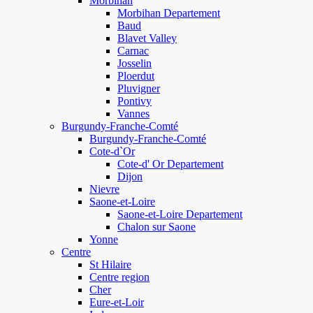
Morbihan
Morbihan Departement
Baud
Blavet Valley
Carnac
Josselin
Ploerdut
Pluvigner
Pontivy
Vannes
Burgundy-Franche-Comté
Burgundy-Franche-Comté
Cote-d`Or
Cote-d' Or Departement
Dijon
Nievre
Saone-et-Loire
Saone-et-Loire Departement
Chalon sur Saone
Yonne
Centre
St Hilaire
Centre region
Cher
Eure-et-Loir