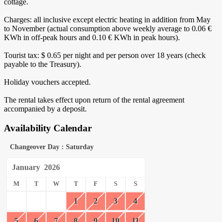
cottage.
Charges: all inclusive except electric heating in addition from May
to November (actual consumption above weekly average to 0.06 €
KWh in off-peak hours and 0.10 € KWh in peak hours).
Tourist tax: $ 0.65 per night and per person over 18 years (check
payable to the Treasury).
Holiday vouchers accepted.
The rental takes effect upon return of the rental agreement
accompanied by a deposit.
Availability Calendar
Changeover Day : Saturday
January
2026
M
T
W
T
F
S
S
1
2
3
4
5
6
7
8
9
10
11