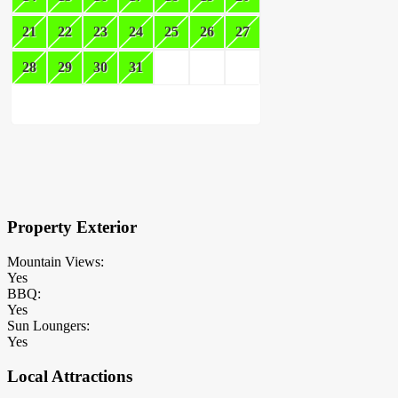
21
22
23
24
25
26
27
28
29
30
31
×
Block Details
Property Exterior
Mountain Views:
Yes
BBQ:
Yes
Sun Loungers:
Yes
Local Attractions