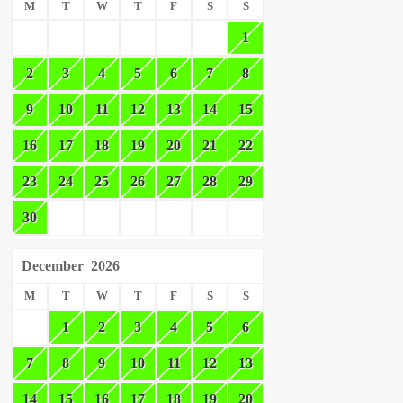
M
T
W
T
F
S
S
1
2
3
4
5
6
7
8
9
10
11
12
13
14
15
16
17
18
19
20
21
22
23
24
25
26
27
28
29
30
December
2026
M
T
W
T
F
S
S
1
2
3
4
5
6
7
8
9
10
11
12
13
14
15
16
17
18
19
20