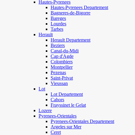
Hautes-Pyrenees
Hautes-Pyrenees Departement
Bagneres-de-Bigorre
Bareges
Lourdes
Tarbes
Herault
Herault Departement
Beziers
Canal-du-Midi
Cap d'Agde
Colombiers
Montpellier
Pezenas
Saint-Privat
Vieussan
Lot
Lot Departement
Cahors
Frayssinet le Gelat
Lozere
Pyrenees-Orientales
Pyrenees-Orientales Departement
Argeles sur Mer
Ceret