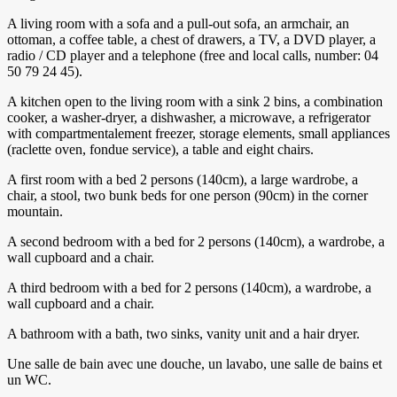
A living room with a sofa and a pull-out sofa, an armchair, an
ottoman, a coffee table, a chest of drawers, a TV, a DVD player, a
radio / CD player and a telephone (free and local calls, number: 04
50 79 24 45).
A kitchen open to the living room with a sink 2 bins, a combination
cooker, a washer-dryer, a dishwasher, a microwave, a refrigerator
with compartmentalement freezer, storage elements, small appliances
(raclette oven, fondue service), a table and eight chairs.
A first room with a bed 2 persons (140cm), a large wardrobe, a
chair, a stool, two bunk beds for one person (90cm) in the corner
mountain.
A second bedroom with a bed for 2 persons (140cm), a wardrobe, a
wall cupboard and a chair.
A third bedroom with a bed for 2 persons (140cm), a wardrobe, a
wall cupboard and a chair.
A bathroom with a bath, two sinks, vanity unit and a hair dryer.
Une salle de bain avec une douche, un lavabo, une salle de bains et
un WC.