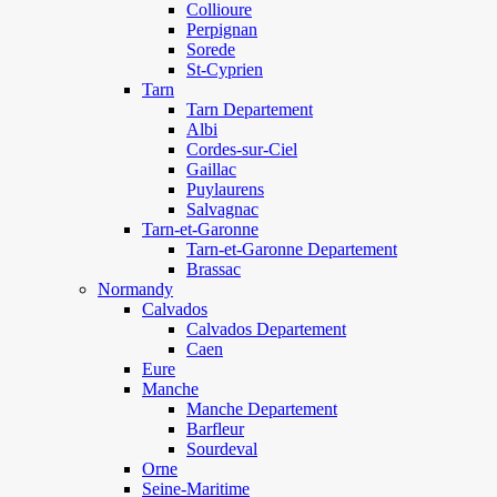
Collioure
Perpignan
Sorede
St-Cyprien
Tarn
Tarn Departement
Albi
Cordes-sur-Ciel
Gaillac
Puylaurens
Salvagnac
Tarn-et-Garonne
Tarn-et-Garonne Departement
Brassac
Normandy
Calvados
Calvados Departement
Caen
Eure
Manche
Manche Departement
Barfleur
Sourdeval
Orne
Seine-Maritime