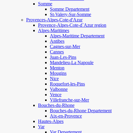
Somme
Somme Departement
St-Valery-Sur-Somme
Provences-Alpes-Cote-d'Azur
Provence-Alpes-Cote-d`Azur region
Alpes-Maritimes
Alpes-Maritime Departement
Antibes
Cagnes-sur-Mer
Cannes
Juan-Les-Pins
Mandelieu-La Napoule
Menton
Mougins
Nice
Roquefort-les-Pins
Valbonne
Vence
Villefranche-sur-Mer
Bouches-du-Rhone
Bouches-du-Rhone Departement
Aix-en-Provence
Hautes-Alpes
Var
Var Departement