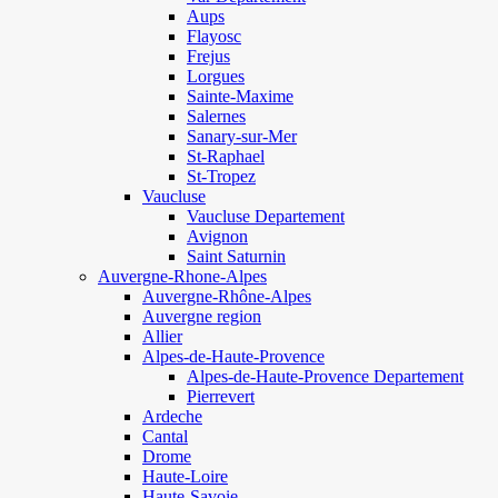
Aups
Flayosc
Frejus
Lorgues
Sainte-Maxime
Salernes
Sanary-sur-Mer
St-Raphael
St-Tropez
Vaucluse
Vaucluse Departement
Avignon
Saint Saturnin
Auvergne-Rhone-Alpes
Auvergne-Rhône-Alpes
Auvergne region
Allier
Alpes-de-Haute-Provence
Alpes-de-Haute-Provence Departement
Pierrevert
Ardeche
Cantal
Drome
Haute-Loire
Haute-Savoie