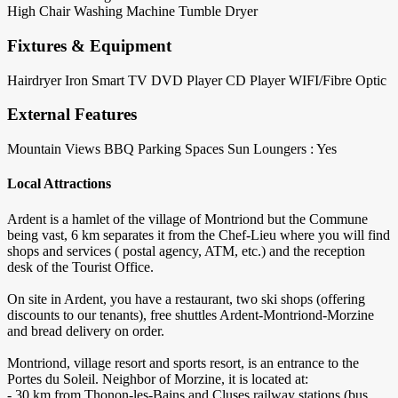
High Chair
Washing Machine
Tumble Dryer
Fixtures & Equipment
Hairdryer
Iron
Smart TV
DVD Player
CD Player
WIFI/Fibre Optic
External Features
Mountain Views
BBQ
Parking Spaces
Sun Loungers : Yes
Local Attractions
Ardent is a hamlet of the village of Montriond but the Commune
being vast, 6 km separates it from the Chef-Lieu where you will find
shops and services ( postal agency, ATM, etc.) and the reception
desk of the Tourist Office.
On site in Ardent, you have a restaurant, two ski shops (offering
discounts to our tenants), free shuttles Ardent-Montriond-Morzine
and bread delivery on order.
Montriond, village resort and sports resort, is an entrance to the
Portes du Soleil. Neighbor of Morzine, it is located at:
- 30 km from Thonon-les-Bains and Cluses railway stations (bus