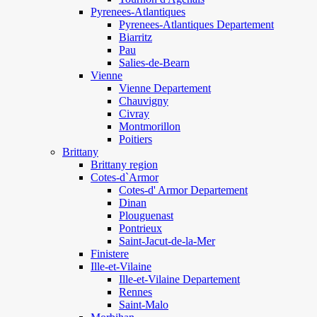
Pyrenees-Atlantiques
Pyrenees-Atlantiques Departement
Biarritz
Pau
Salies-de-Bearn
Vienne
Vienne Departement
Chauvigny
Civray
Montmorillon
Poitiers
Brittany
Brittany region
Cotes-d`Armor
Cotes-d' Armor Departement
Dinan
Plouguenast
Pontrieux
Saint-Jacut-de-la-Mer
Finistere
Ille-et-Vilaine
Ille-et-Vilaine Departement
Rennes
Saint-Malo