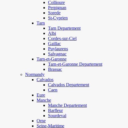
Collioure
Perpignan
Sorede
St-Cyprien
Tarn
Tarn Departement
Albi
Cordes-sur-Ciel
Gaillac
Puylaurens
Salvagnac
Tarn-et-Garonne
Tarn-et-Garonne Departement
Brassac
Normandy
Calvados
Calvados Departement
Caen
Eure
Manche
Manche Departement
Barfleur
Sourdeval
Orne
Seine-Maritime