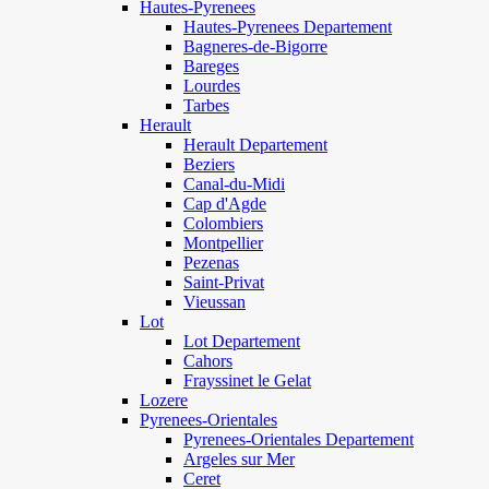
Hautes-Pyrenees
Hautes-Pyrenees Departement
Bagneres-de-Bigorre
Bareges
Lourdes
Tarbes
Herault
Herault Departement
Beziers
Canal-du-Midi
Cap d'Agde
Colombiers
Montpellier
Pezenas
Saint-Privat
Vieussan
Lot
Lot Departement
Cahors
Frayssinet le Gelat
Lozere
Pyrenees-Orientales
Pyrenees-Orientales Departement
Argeles sur Mer
Ceret