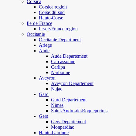
Corsica
Corsica region
Corse-du-sud
Haute-Corse
Ile-de-France
Ile-de-France region
Occitanie
Occitanie Department
Ariege
Aude
Aude Departement
Carcassonne
Carlipa
Narbonne
Aveyron
Aveyron Departement
Najac
Gard
Gard Departement
Nimes
Saint-Andre-de-Roquepertuis
Gers
Gers Departement
Monpardiac
Haute-Garonne