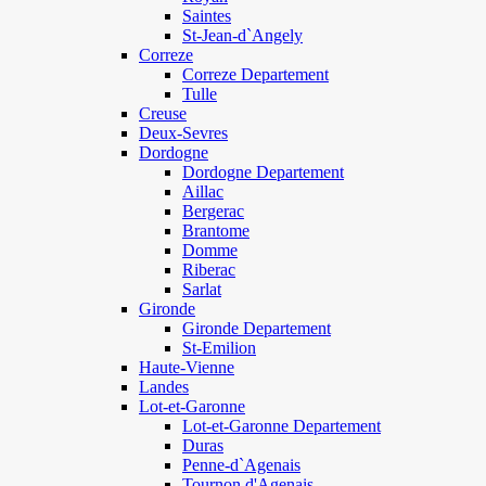
Saintes
St-Jean-d`Angely
Correze
Correze Departement
Tulle
Creuse
Deux-Sevres
Dordogne
Dordogne Departement
Aillac
Bergerac
Brantome
Domme
Riberac
Sarlat
Gironde
Gironde Departement
St-Emilion
Haute-Vienne
Landes
Lot-et-Garonne
Lot-et-Garonne Departement
Duras
Penne-d`Agenais
Tournon d'Agenais