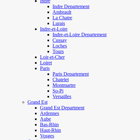
Indre
Indre Departement
Ambrault
La Chatre
Lurais
Indre-et-Loire
Indre-et-Loire Departement
Cussay
Loches
Tours
Loir-et-Cher
Loiret
Paris
Paris Departement
Chatelet
Montmartre
So-Pi
Versailles
Grand Est
Grand Est Department
Ardennes
Aube
Bas-Rhin
Haut-Rhin
Vosges