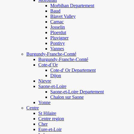
Morbihan
Morbihan Departement
Baud
Blavet Valley
Carnac
Josselin
Ploerdut
Pluvigner
Pontivy
Vannes
Burgundy-Franche-Comté
Burgundy-Franche-Comté
Cote-d`Or
Cote-d' Or Departement
Dijon
Nievre
Saone-et-Loire
Saone-et-Loire Departement
Chalon sur Saone
Yonne
Centre
St Hilaire
Centre region
Cher
Eure-et-Loir