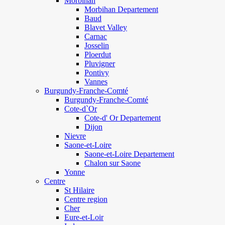
Morbihan
Morbihan Departement
Baud
Blavet Valley
Carnac
Josselin
Ploerdut
Pluvigner
Pontivy
Vannes
Burgundy-Franche-Comté
Burgundy-Franche-Comté
Cote-d`Or
Cote-d' Or Departement
Dijon
Nievre
Saone-et-Loire
Saone-et-Loire Departement
Chalon sur Saone
Yonne
Centre
St Hilaire
Centre region
Cher
Eure-et-Loir