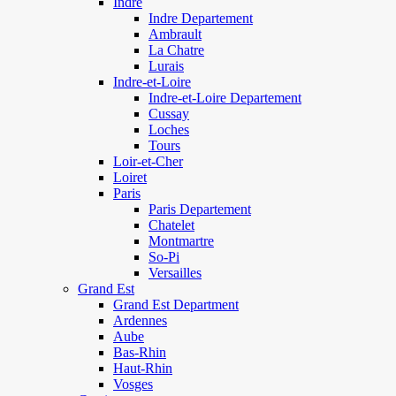
Indre
Indre Departement
Ambrault
La Chatre
Lurais
Indre-et-Loire
Indre-et-Loire Departement
Cussay
Loches
Tours
Loir-et-Cher
Loiret
Paris
Paris Departement
Chatelet
Montmartre
So-Pi
Versailles
Grand Est
Grand Est Department
Ardennes
Aube
Bas-Rhin
Haut-Rhin
Vosges