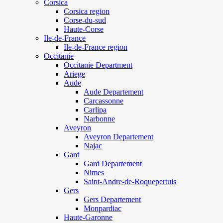
Corsica
Corsica region
Corse-du-sud
Haute-Corse
Ile-de-France
Ile-de-France region
Occitanie
Occitanie Department
Ariege
Aude
Aude Departement
Carcassonne
Carlipa
Narbonne
Aveyron
Aveyron Departement
Najac
Gard
Gard Departement
Nimes
Saint-Andre-de-Roquepertuis
Gers
Gers Departement
Monpardiac
Haute-Garonne