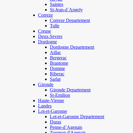
Saintes
St-Jean-d`Angely
Correze
Correze Departement
Tulle
Creuse
Deux-Sevres
Dordogne
Dordogne Departement
Aillac
Bergerac
Brantome
Domme
Riberac
Sarlat
Gironde
Gironde Departement
St-Emilion
Haute-Vienne
Landes
Lot-et-Garonne
Lot-et-Garonne Departement
Duras
Penne-d`Agenais
Tournon d'Agenais