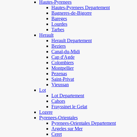
Hautes-Pyrenees
Hautes-Pyrenees Departement
Bagneres-de-Bigorre
Bareges
Lourdes
Tarbes
Herault
Herault Departement
Beziers
Canal-du-Midi
Cap d'Agde
Colombiers
Montpellier
Pezenas
Saint-Privat
Vieussan
Lot
Lot Departement
Cahors
Frayssinet le Gelat
Lozere
Pyrenees-Orientales
Pyrenees-Orientales Departement
Argeles sur Mer
Ceret