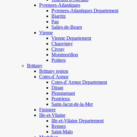
Pyrenees-Atlantiques
Pyrenees-Atlantiques Departement
Biarritz
Pau
Salies-de-Bearn
Vienne
Vienne Departement
Chauvigny
Civray
Montmorillon
Poitiers
Brittany
Brittany region
Cotes-d`Armor
Cotes-d' Armor Departement
Dinan
Plouguenast
Pontrieux
Saint-Jacut-de-la-Mer
Finistere
Ille-et-Vilaine
Ille-et-Vilaine Departement
Rennes
Saint-Malo