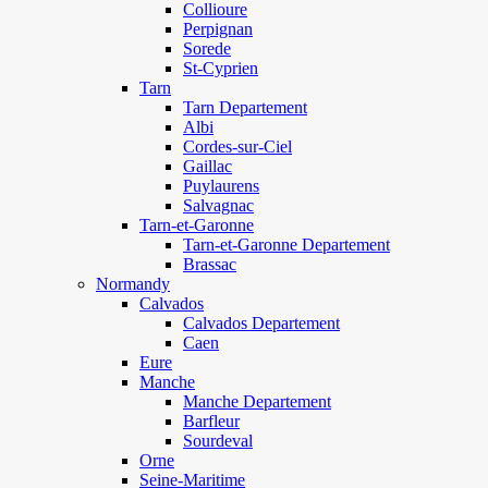
Collioure
Perpignan
Sorede
St-Cyprien
Tarn
Tarn Departement
Albi
Cordes-sur-Ciel
Gaillac
Puylaurens
Salvagnac
Tarn-et-Garonne
Tarn-et-Garonne Departement
Brassac
Normandy
Calvados
Calvados Departement
Caen
Eure
Manche
Manche Departement
Barfleur
Sourdeval
Orne
Seine-Maritime