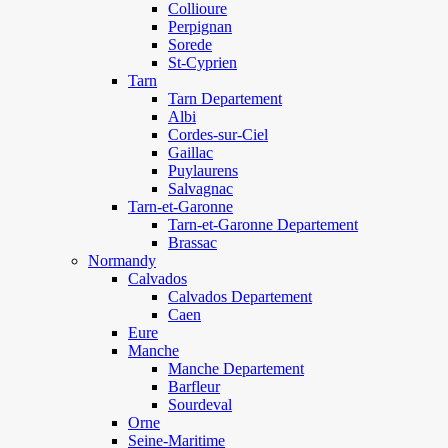
Collioure
Perpignan
Sorede
St-Cyprien
Tarn
Tarn Departement
Albi
Cordes-sur-Ciel
Gaillac
Puylaurens
Salvagnac
Tarn-et-Garonne
Tarn-et-Garonne Departement
Brassac
Normandy
Calvados
Calvados Departement
Caen
Eure
Manche
Manche Departement
Barfleur
Sourdeval
Orne
Seine-Maritime