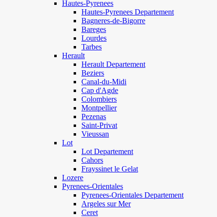
Hautes-Pyrenees
Hautes-Pyrenees Departement
Bagneres-de-Bigorre
Bareges
Lourdes
Tarbes
Herault
Herault Departement
Beziers
Canal-du-Midi
Cap d'Agde
Colombiers
Montpellier
Pezenas
Saint-Privat
Vieussan
Lot
Lot Departement
Cahors
Frayssinet le Gelat
Lozere
Pyrenees-Orientales
Pyrenees-Orientales Departement
Argeles sur Mer
Ceret