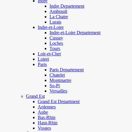
Indre
Indre Departement
Ambrault
La Chatre
Lurais
Indre-et-Loire
Indre-et-Loire Departement
Cussay
Loches
Tours
Loir-et-Cher
Loiret
Paris
Paris Departement
Chatelet
Montmartre
So-Pi
Versailles
Grand Est
Grand Est Department
Ardennes
Aube
Bas-Rhin
Haut-Rhin
Vosges