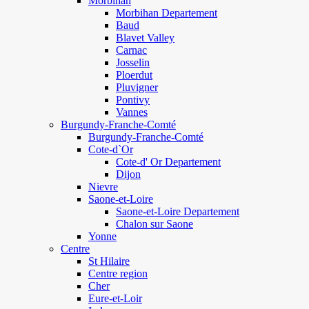
Morbihan
Morbihan Departement
Baud
Blavet Valley
Carnac
Josselin
Ploerdut
Pluvigner
Pontivy
Vannes
Burgundy-Franche-Comté
Burgundy-Franche-Comté
Cote-d`Or
Cote-d' Or Departement
Dijon
Nievre
Saone-et-Loire
Saone-et-Loire Departement
Chalon sur Saone
Yonne
Centre
St Hilaire
Centre region
Cher
Eure-et-Loir