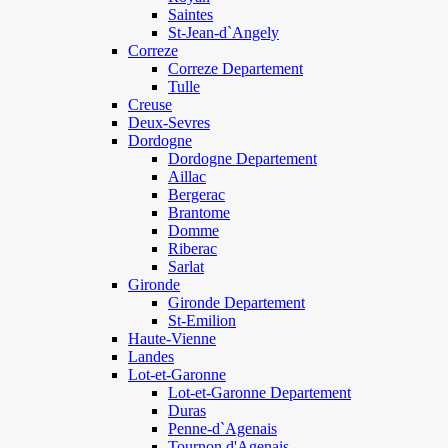
Saintes
St-Jean-d`Angely
Correze
Correze Departement
Tulle
Creuse
Deux-Sevres
Dordogne
Dordogne Departement
Aillac
Bergerac
Brantome
Domme
Riberac
Sarlat
Gironde
Gironde Departement
St-Emilion
Haute-Vienne
Landes
Lot-et-Garonne
Lot-et-Garonne Departement
Duras
Penne-d`Agenais
Tournon d'Agenais