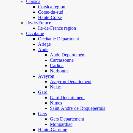
Corsica
Corsica region
Corse-du-sud
Haute-Corse
Ile-de-France
Ile-de-France region
Occitanie
Occitanie Department
Ariege
Aude
Aude Departement
Carcassonne
Carlipa
Narbonne
Aveyron
Aveyron Departement
Najac
Gard
Gard Departement
Nimes
Saint-Andre-de-Roquepertuis
Gers
Gers Departement
Monpardiac
Haute-Garonne