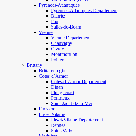
Pyrenees-Atlantiques
Pyrenees-Atlantiques Departement
Biarritz
Pau
Salies-de-Bearn
Vienne
Vienne Departement
Chauvigny
Civray
Montmorillon
Poitiers
Brittany
Brittany region
Cotes-d`Armor
Cotes-d' Armor Departement
Dinan
Plouguenast
Pontrieux
Saint-Jacut-de-la-Mer
Finistere
Ille-et-Vilaine
Ille-et-Vilaine Departement
Rennes
Saint-Malo