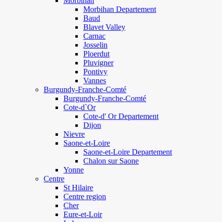
Morbihan
Morbihan Departement
Baud
Blavet Valley
Carnac
Josselin
Ploerdut
Pluvigner
Pontivy
Vannes
Burgundy-Franche-Comté
Burgundy-Franche-Comté
Cote-d`Or
Cote-d' Or Departement
Dijon
Nievre
Saone-et-Loire
Saone-et-Loire Departement
Chalon sur Saone
Yonne
Centre
St Hilaire
Centre region
Cher
Eure-et-Loir