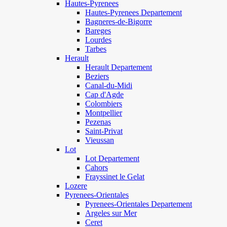
Hautes-Pyrenees
Hautes-Pyrenees Departement
Bagneres-de-Bigorre
Bareges
Lourdes
Tarbes
Herault
Herault Departement
Beziers
Canal-du-Midi
Cap d'Agde
Colombiers
Montpellier
Pezenas
Saint-Privat
Vieussan
Lot
Lot Departement
Cahors
Frayssinet le Gelat
Lozere
Pyrenees-Orientales
Pyrenees-Orientales Departement
Argeles sur Mer
Ceret