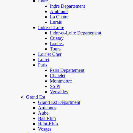
Indre
Indre Departement
Ambrault
La Chatre
Lurais
Indre-et-Loire
Indre-et-Loire Departement
Cussay
Loches
Tours
Loir-et-Cher
Loiret
Paris
Paris Departement
Chatelet
Montmartre
So-Pi
Versailles
Grand Est
Grand Est Department
Ardennes
Aube
Bas-Rhin
Haut-Rhin
Vosges