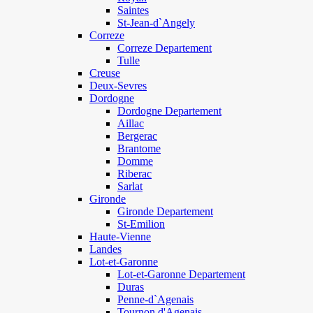
Saintes
St-Jean-d`Angely
Correze
Correze Departement
Tulle
Creuse
Deux-Sevres
Dordogne
Dordogne Departement
Aillac
Bergerac
Brantome
Domme
Riberac
Sarlat
Gironde
Gironde Departement
St-Emilion
Haute-Vienne
Landes
Lot-et-Garonne
Lot-et-Garonne Departement
Duras
Penne-d`Agenais
Tournon d'Agenais