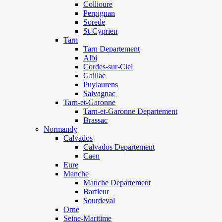
Collioure
Perpignan
Sorede
St-Cyprien
Tarn
Tarn Departement
Albi
Cordes-sur-Ciel
Gaillac
Puylaurens
Salvagnac
Tarn-et-Garonne
Tarn-et-Garonne Departement
Brassac
Normandy
Calvados
Calvados Departement
Caen
Eure
Manche
Manche Departement
Barfleur
Sourdeval
Orne
Seine-Maritime