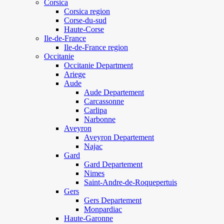
Corsica
Corsica region
Corse-du-sud
Haute-Corse
Ile-de-France
Ile-de-France region
Occitanie
Occitanie Department
Ariege
Aude
Aude Departement
Carcassonne
Carlipa
Narbonne
Aveyron
Aveyron Departement
Najac
Gard
Gard Departement
Nimes
Saint-Andre-de-Roquepertuis
Gers
Gers Departement
Monpardiac
Haute-Garonne