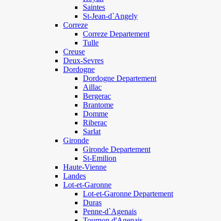
Saintes
St-Jean-d`Angely
Correze
Correze Departement
Tulle
Creuse
Deux-Sevres
Dordogne
Dordogne Departement
Aillac
Bergerac
Brantome
Domme
Riberac
Sarlat
Gironde
Gironde Departement
St-Emilion
Haute-Vienne
Landes
Lot-et-Garonne
Lot-et-Garonne Departement
Duras
Penne-d`Agenais
Tournon d'Agenais