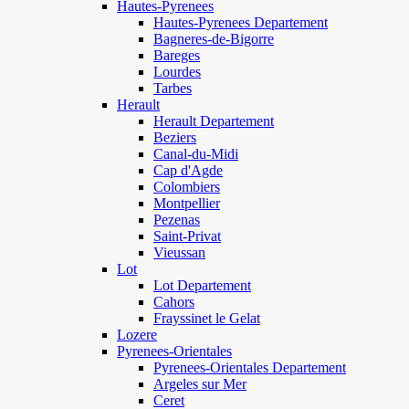
Hautes-Pyrenees
Hautes-Pyrenees Departement
Bagneres-de-Bigorre
Bareges
Lourdes
Tarbes
Herault
Herault Departement
Beziers
Canal-du-Midi
Cap d'Agde
Colombiers
Montpellier
Pezenas
Saint-Privat
Vieussan
Lot
Lot Departement
Cahors
Frayssinet le Gelat
Lozere
Pyrenees-Orientales
Pyrenees-Orientales Departement
Argeles sur Mer
Ceret