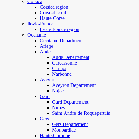
Corsica
Corsica region
Corse-du-sud
Haute-Corse
Ile-de-France
Ile-de-France region
Occitanie
Occitanie Department
Ariege
Aude
Aude Departement
Carcassonne
Carlipa
Narbonne
Aveyron
Aveyron Departement
Najac
Gard
Gard Departement
Nimes
Saint-Andre-de-Roquepertuis
Gers
Gers Departement
Monpardiac
Haute-Garonne