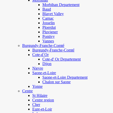
Morbihan
Morbihan Departement
Baud
Blavet Valley
Carnac
Josselin
Ploerdut
Pluvigner
Pontivy
Vannes
Burgundy-Franche-Comté
Burgundy-Franche-Comté
Cote-d`Or
Cote-d' Or Departement
Dijon
Nievre
Saone-et-Loire
Saone-et-Loire Departement
Chalon sur Saone
Yonne
Centre
St Hilaire
Centre region
Cher
Eure-et-Loir