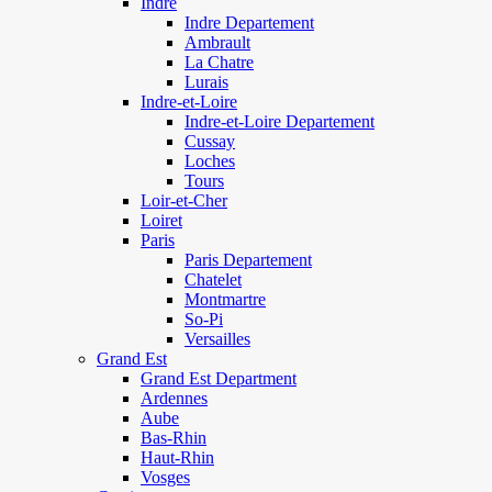
Indre
Indre Departement
Ambrault
La Chatre
Lurais
Indre-et-Loire
Indre-et-Loire Departement
Cussay
Loches
Tours
Loir-et-Cher
Loiret
Paris
Paris Departement
Chatelet
Montmartre
So-Pi
Versailles
Grand Est
Grand Est Department
Ardennes
Aube
Bas-Rhin
Haut-Rhin
Vosges