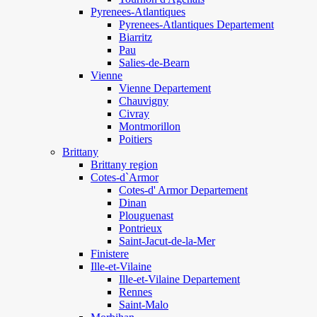
Pyrenees-Atlantiques
Pyrenees-Atlantiques Departement
Biarritz
Pau
Salies-de-Bearn
Vienne
Vienne Departement
Chauvigny
Civray
Montmorillon
Poitiers
Brittany
Brittany region
Cotes-d`Armor
Cotes-d' Armor Departement
Dinan
Plouguenast
Pontrieux
Saint-Jacut-de-la-Mer
Finistere
Ille-et-Vilaine
Ille-et-Vilaine Departement
Rennes
Saint-Malo