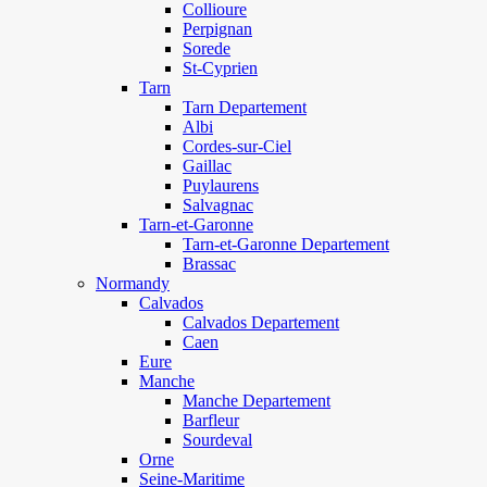
Collioure
Perpignan
Sorede
St-Cyprien
Tarn
Tarn Departement
Albi
Cordes-sur-Ciel
Gaillac
Puylaurens
Salvagnac
Tarn-et-Garonne
Tarn-et-Garonne Departement
Brassac
Normandy
Calvados
Calvados Departement
Caen
Eure
Manche
Manche Departement
Barfleur
Sourdeval
Orne
Seine-Maritime