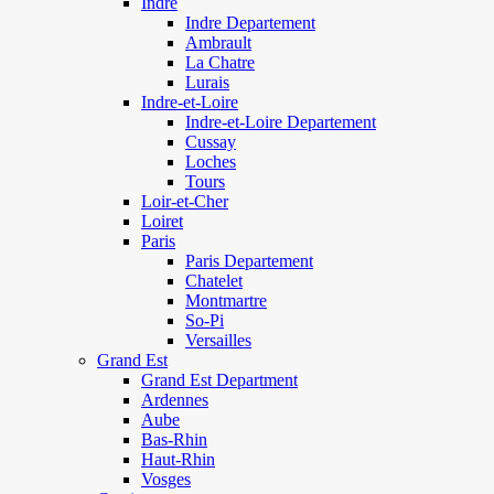
Indre
Indre Departement
Ambrault
La Chatre
Lurais
Indre-et-Loire
Indre-et-Loire Departement
Cussay
Loches
Tours
Loir-et-Cher
Loiret
Paris
Paris Departement
Chatelet
Montmartre
So-Pi
Versailles
Grand Est
Grand Est Department
Ardennes
Aube
Bas-Rhin
Haut-Rhin
Vosges