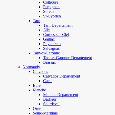
Collioure
Perpignan
Sorede
St-Cyprien
Tarn
Tarn Departement
Albi
Cordes-sur-Ciel
Gaillac
Puylaurens
Salvagnac
Tarn-et-Garonne
Tarn-et-Garonne Departement
Brassac
Normandy
Calvados
Calvados Departement
Caen
Eure
Manche
Manche Departement
Barfleur
Sourdeval
Orne
Seine-Maritime