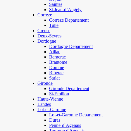
Saintes
St-Jean-d`Angely
Correze
Correze Departement
Tulle
Creuse
Deux-Sevres
Dordogne
Dordogne Departement
Aillac
Bergerac
Brantome
Domme
Riberac
Sarlat
Gironde
Gironde Departement
St-Emilion
Haute-Vienne
Landes
Lot-et-Garonne
Lot-et-Garonne Departement
Duras
Penne-d`Agenais
Tournon d'Agenais