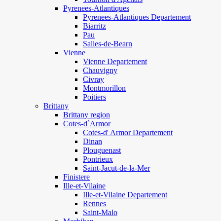
Pyrenees-Atlantiques
Pyrenees-Atlantiques Departement
Biarritz
Pau
Salies-de-Bearn
Vienne
Vienne Departement
Chauvigny
Civray
Montmorillon
Poitiers
Brittany
Brittany region
Cotes-d`Armor
Cotes-d' Armor Departement
Dinan
Plouguenast
Pontrieux
Saint-Jacut-de-la-Mer
Finistere
Ille-et-Vilaine
Ille-et-Vilaine Departement
Rennes
Saint-Malo