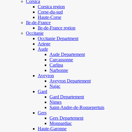
Corsica
Corsica region
Corse-du-sud
Haute-Corse
Ile-de-France
Ile-de-France region
Occitanie
Occitanie Department
Ariege
Aude
Aude Departement
Carcassonne
Carlipa
Narbonne
Aveyron
Aveyron Departement
Najac
Gard
Gard Departement
Nimes
Saint-Andre-de-Roquepertuis
Gers
Gers Departement
Monpardiac
Haute-Garonne