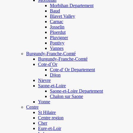
Morbihan
Morbihan Departement
Baud
Blavet Valley
Carnac
Josselin
Ploerdut
Pluvigner
Pontivy
Vannes
Burgundy-Franche-Comté
Burgundy-Franche-Comté
Cote-d`Or
Cote-d' Or Departement
Dijon
Nievre
Saone-et-Loire
Saone-et-Loire Departement
Chalon sur Saone
Yonne
Centre
St Hilaire
Centre region
Cher
Eure-et-Loir