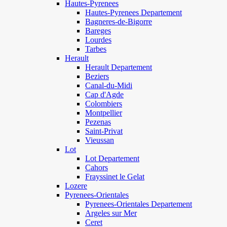
Hautes-Pyrenees
Hautes-Pyrenees Departement
Bagneres-de-Bigorre
Bareges
Lourdes
Tarbes
Herault
Herault Departement
Beziers
Canal-du-Midi
Cap d'Agde
Colombiers
Montpellier
Pezenas
Saint-Privat
Vieussan
Lot
Lot Departement
Cahors
Frayssinet le Gelat
Lozere
Pyrenees-Orientales
Pyrenees-Orientales Departement
Argeles sur Mer
Ceret