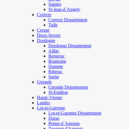
Saintes
St-Jean-d`Angely
Correze
Correze Departement
Tulle
Creuse
Deux-Sevres
Dordogne
Dordogne Departement
Aillac
Bergerac
Brantome
Domme
Riberac
Sarlat
Gironde
Gironde Departement
St-Emilion
Haute-Vienne
Landes
Lot-et-Garonne
Lot-et-Garonne Departement
Duras
Penne-d`Agenais
Tournon d'Agenais