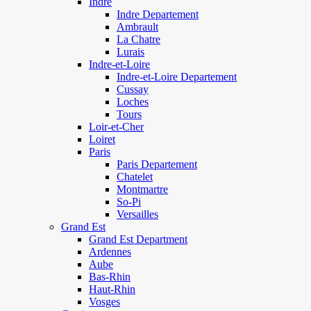
Indre
Indre Departement
Ambrault
La Chatre
Lurais
Indre-et-Loire
Indre-et-Loire Departement
Cussay
Loches
Tours
Loir-et-Cher
Loiret
Paris
Paris Departement
Chatelet
Montmartre
So-Pi
Versailles
Grand Est
Grand Est Department
Ardennes
Aube
Bas-Rhin
Haut-Rhin
Vosges