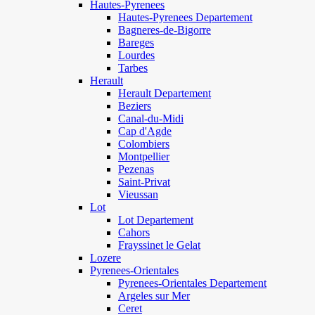
Hautes-Pyrenees
Hautes-Pyrenees Departement
Bagneres-de-Bigorre
Bareges
Lourdes
Tarbes
Herault
Herault Departement
Beziers
Canal-du-Midi
Cap d'Agde
Colombiers
Montpellier
Pezenas
Saint-Privat
Vieussan
Lot
Lot Departement
Cahors
Frayssinet le Gelat
Lozere
Pyrenees-Orientales
Pyrenees-Orientales Departement
Argeles sur Mer
Ceret