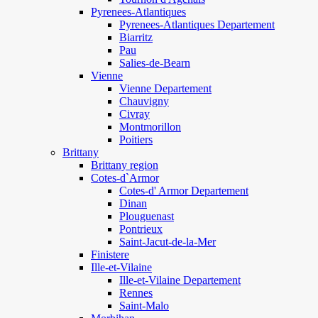
Pyrenees-Atlantiques
Pyrenees-Atlantiques Departement
Biarritz
Pau
Salies-de-Bearn
Vienne
Vienne Departement
Chauvigny
Civray
Montmorillon
Poitiers
Brittany
Brittany region
Cotes-d`Armor
Cotes-d' Armor Departement
Dinan
Plouguenast
Pontrieux
Saint-Jacut-de-la-Mer
Finistere
Ille-et-Vilaine
Ille-et-Vilaine Departement
Rennes
Saint-Malo