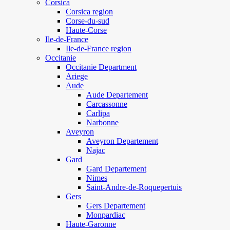
Corsica
Corsica region
Corse-du-sud
Haute-Corse
Ile-de-France
Ile-de-France region
Occitanie
Occitanie Department
Ariege
Aude
Aude Departement
Carcassonne
Carlipa
Narbonne
Aveyron
Aveyron Departement
Najac
Gard
Gard Departement
Nimes
Saint-Andre-de-Roquepertuis
Gers
Gers Departement
Monpardiac
Haute-Garonne