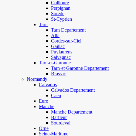
Collioure
Perpignan
Sorede
St-Cyprien
Tarn
Tarn Departement
Albi
Cordes-sur-Ciel
Gaillac
Puylaurens
Salvagnac
Tarn-et-Garonne
Tarn-et-Garonne Departement
Brassac
Normandy
Calvados
Calvados Departement
Caen
Eure
Manche
Manche Departement
Barfleur
Sourdeval
Orne
Seine-Maritime