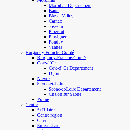
Morbihan
Morbihan Departement
Baud
Blavet Valley
Carnac
Josselin
Ploerdut
Pluvigner
Pontivy
Vannes
Burgundy-Franche-Comté
Burgundy-Franche-Comté
Cote-d`Or
Cote-d' Or Departement
Dijon
Nievre
Saone-et-Loire
Saone-et-Loire Departement
Chalon sur Saone
Yonne
Centre
St Hilaire
Centre region
Cher
Eure-et-Loir