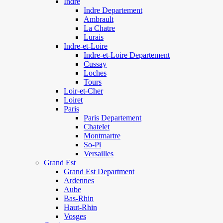
Indre
Indre Departement
Ambrault
La Chatre
Lurais
Indre-et-Loire
Indre-et-Loire Departement
Cussay
Loches
Tours
Loir-et-Cher
Loiret
Paris
Paris Departement
Chatelet
Montmartre
So-Pi
Versailles
Grand Est
Grand Est Department
Ardennes
Aube
Bas-Rhin
Haut-Rhin
Vosges