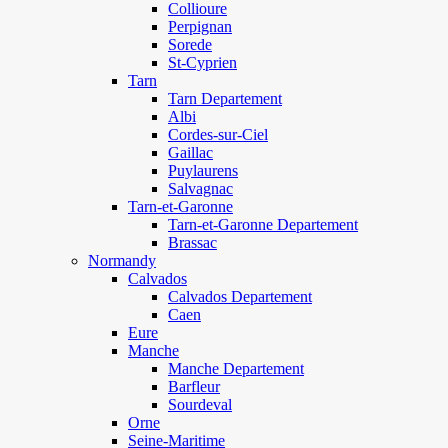
Collioure
Perpignan
Sorede
St-Cyprien
Tarn
Tarn Departement
Albi
Cordes-sur-Ciel
Gaillac
Puylaurens
Salvagnac
Tarn-et-Garonne
Tarn-et-Garonne Departement
Brassac
Normandy
Calvados
Calvados Departement
Caen
Eure
Manche
Manche Departement
Barfleur
Sourdeval
Orne
Seine-Maritime