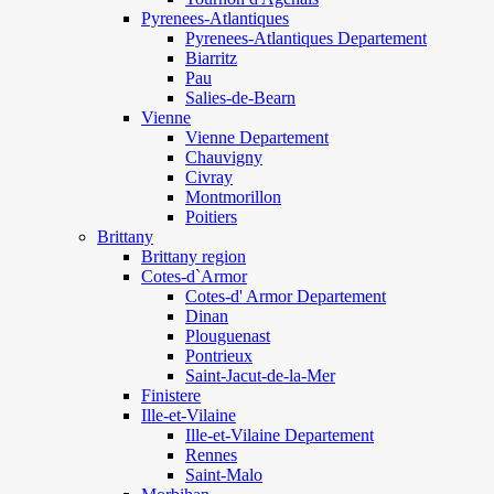
Pyrenees-Atlantiques
Pyrenees-Atlantiques Departement
Biarritz
Pau
Salies-de-Bearn
Vienne
Vienne Departement
Chauvigny
Civray
Montmorillon
Poitiers
Brittany
Brittany region
Cotes-d`Armor
Cotes-d' Armor Departement
Dinan
Plouguenast
Pontrieux
Saint-Jacut-de-la-Mer
Finistere
Ille-et-Vilaine
Ille-et-Vilaine Departement
Rennes
Saint-Malo