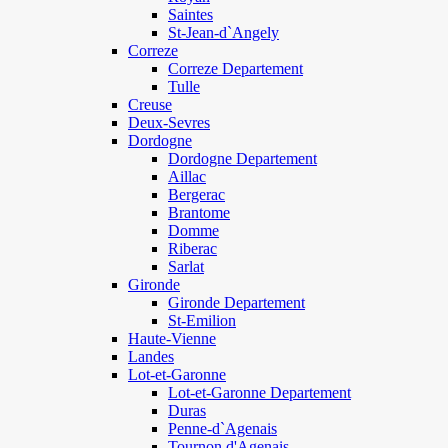
Saintes
St-Jean-d`Angely
Correze
Correze Departement
Tulle
Creuse
Deux-Sevres
Dordogne
Dordogne Departement
Aillac
Bergerac
Brantome
Domme
Riberac
Sarlat
Gironde
Gironde Departement
St-Emilion
Haute-Vienne
Landes
Lot-et-Garonne
Lot-et-Garonne Departement
Duras
Penne-d`Agenais
Tournon d'Agenais