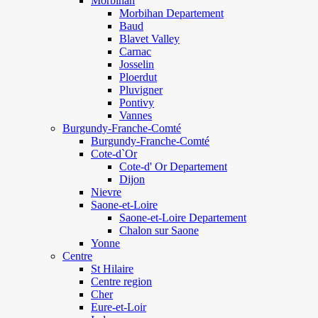
Morbihan
Morbihan Departement
Baud
Blavet Valley
Carnac
Josselin
Ploerdut
Pluvigner
Pontivy
Vannes
Burgundy-Franche-Comté
Burgundy-Franche-Comté
Cote-d`Or
Cote-d' Or Departement
Dijon
Nievre
Saone-et-Loire
Saone-et-Loire Departement
Chalon sur Saone
Yonne
Centre
St Hilaire
Centre region
Cher
Eure-et-Loir