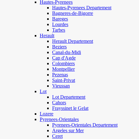
Hautes-Pyrenees
Hautes-Pyrenees Departement
Bagneres-de-Bigorre
Bareges
Lourdes
Tarbes
Herault
Herault Departement
Beziers
Canal-du-Midi
Cap d'Agde
Colombiers
Montpellier
Pezenas
Saint-Privat
Vieussan
Lot
Lot Departement
Cahors
Frayssinet le Gelat
Lozere
Pyrenees-Orientales
Pyrenees-Orientales Departement
Argeles sur Mer
Ceret