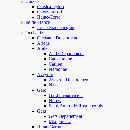
Corsica
Corsica region
Corse-du-sud
Haute-Corse
Ile-de-France
Ile-de-France region
Occitanie
Occitanie Department
Ariege
Aude
Aude Departement
Carcassonne
Carlipa
Narbonne
Aveyron
Aveyron Departement
Najac
Gard
Gard Departement
Nimes
Saint-Andre-de-Roquepertuis
Gers
Gers Departement
Monpardiac
Haute-Garonne