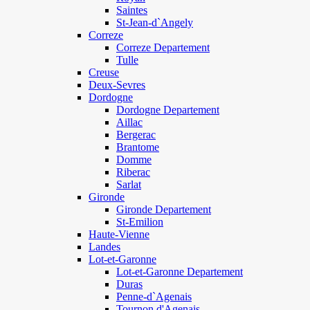
Saintes
St-Jean-d`Angely
Correze
Correze Departement
Tulle
Creuse
Deux-Sevres
Dordogne
Dordogne Departement
Aillac
Bergerac
Brantome
Domme
Riberac
Sarlat
Gironde
Gironde Departement
St-Emilion
Haute-Vienne
Landes
Lot-et-Garonne
Lot-et-Garonne Departement
Duras
Penne-d`Agenais
Tournon d'Agenais