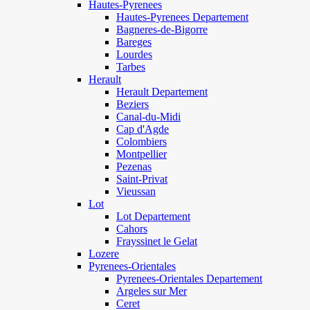
Hautes-Pyrenees
Hautes-Pyrenees Departement
Bagneres-de-Bigorre
Bareges
Lourdes
Tarbes
Herault
Herault Departement
Beziers
Canal-du-Midi
Cap d'Agde
Colombiers
Montpellier
Pezenas
Saint-Privat
Vieussan
Lot
Lot Departement
Cahors
Frayssinet le Gelat
Lozere
Pyrenees-Orientales
Pyrenees-Orientales Departement
Argeles sur Mer
Ceret