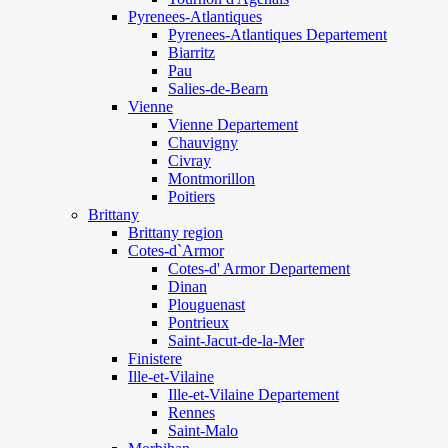
Pyrenees-Atlantiques
Pyrenees-Atlantiques Departement
Biarritz
Pau
Salies-de-Bearn
Vienne
Vienne Departement
Chauvigny
Civray
Montmorillon
Poitiers
Brittany
Brittany region
Cotes-d`Armor
Cotes-d' Armor Departement
Dinan
Plouguenast
Pontrieux
Saint-Jacut-de-la-Mer
Finistere
Ille-et-Vilaine
Ille-et-Vilaine Departement
Rennes
Saint-Malo