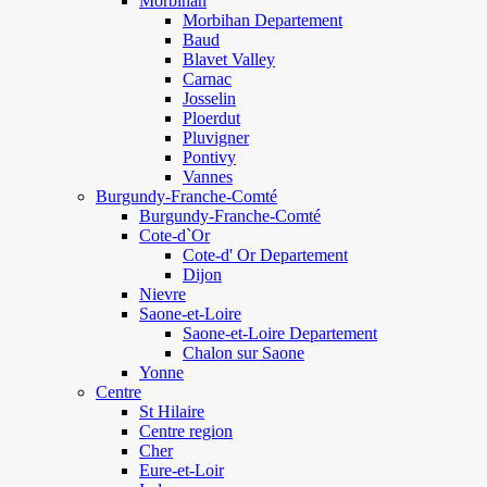
Morbihan
Morbihan Departement
Baud
Blavet Valley
Carnac
Josselin
Ploerdut
Pluvigner
Pontivy
Vannes
Burgundy-Franche-Comté
Burgundy-Franche-Comté
Cote-d`Or
Cote-d' Or Departement
Dijon
Nievre
Saone-et-Loire
Saone-et-Loire Departement
Chalon sur Saone
Yonne
Centre
St Hilaire
Centre region
Cher
Eure-et-Loir