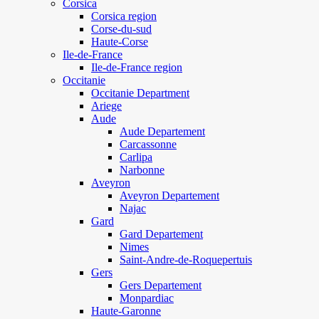
Corsica
Corsica region
Corse-du-sud
Haute-Corse
Ile-de-France
Ile-de-France region
Occitanie
Occitanie Department
Ariege
Aude
Aude Departement
Carcassonne
Carlipa
Narbonne
Aveyron
Aveyron Departement
Najac
Gard
Gard Departement
Nimes
Saint-Andre-de-Roquepertuis
Gers
Gers Departement
Monpardiac
Haute-Garonne