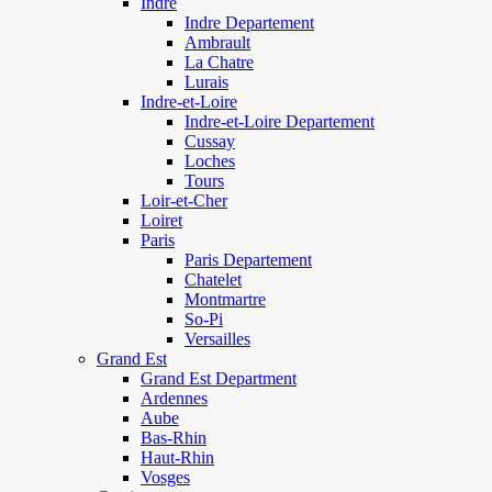
Indre
Indre Departement
Ambrault
La Chatre
Lurais
Indre-et-Loire
Indre-et-Loire Departement
Cussay
Loches
Tours
Loir-et-Cher
Loiret
Paris
Paris Departement
Chatelet
Montmartre
So-Pi
Versailles
Grand Est
Grand Est Department
Ardennes
Aube
Bas-Rhin
Haut-Rhin
Vosges