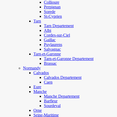
Collioure
Perpignan
Sorede
St-Cyprien
Tarn
Tarn Departement
Albi
Cordes-sur-Ciel
Gaillac
Puylaurens
Salvagnac
Tarn-et-Garonne
Tarn-et-Garonne Departement
Brassac
Normandy
Calvados
Calvados Departement
Caen
Eure
Manche
Manche Departement
Barfleur
Sourdeval
Orne
Seine-Maritime